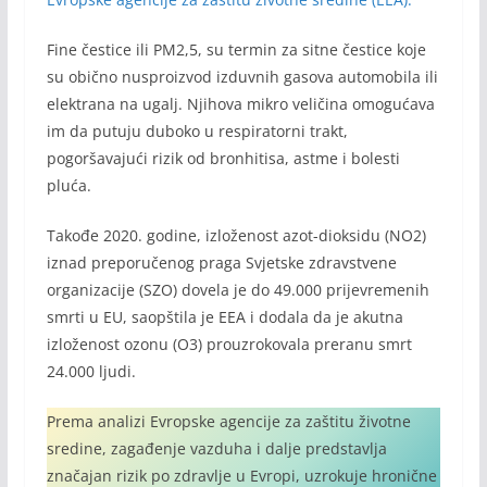
Fine čestice ili PM2,5, su termin za sitne čestice koje
su obično nusproizvod izduvnih gasova automobila ili
elektrana na ugalj. Njihova mikro veličina omogućava
im da putuju duboko u respiratorni trakt,
pogoršavajući rizik od bronhitisa, astme i bolesti
pluća.
Takođe 2020. godine, izloženost azot-dioksidu (NO2)
iznad preporučenog praga Svjetske zdravstvene
organizacije (SZO) dovela je do 49.000 prijevremenih
smrti u EU, saopštila je EEA i dodala da je akutna
izloženost ozonu (O3) prouzrokovala preranu smrt
24.000 ljudi.
Prema analizi Evropske agencije za zaštitu životne
sredine, zagađenje vazduha i dalje predstavlja
značajan rizik po zdravlje u Evropi, uzrokuje hronične