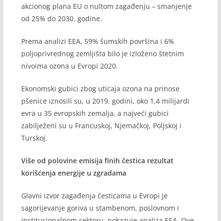
akcionog plana EU o nultom zagađenju – smanjenje
od 25% do 2030. godine.
Prema analizi EEA, 59% šumskih površina i 6%
poljoprivrednog zemljišta bilo je izloženo štetnim
nivoima ozona u Evropi 2020.
Ekonomski gubici zbog uticaja ozona na prinose
pšenice iznosili su, u 2019. godini, oko 1,4 milijardi
evra u 35 evropskih zemalja, a najveći gubici
zabilježeni su u Francuskoj, Njemačkoj, Poljskoj i
Turskoj.
Više od polovine emisija finih čestica rezultat
kori
šćenja
energije u zgradama
Glavni izvor zagađenja česticama u Evropi je
sagorijevanje goriva u stambenom, poslovnom i
institucionalnom sektoru, pokazuje analiza EEA. Ove