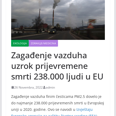
EKOLOGIJA
ZDRAVLJE/MEDICINA
Zagađenje vazduha
uzrok prijevremene
smrti 238.000 ljudi u EU
26 Novembra, 2022
admin
Zagađenje vazduha finim česticama PM2.5 dovelo je
do najmanje 238.000 prijevremenih smrti u Evropskoj
uniji u 2020. godine. Ovo se navodi u
Izvještaju
Evropske agencije za zaštitu životne sredine (EEA).