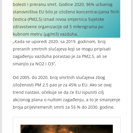
bolesti i preranu smrt. Godine 2020. 96% urbanog
stanovništva EU bilo je izloženo koncentracijama finih
čestica (PM2,5) iznad nivoa smjernica Svjetske
zdravstvene organizacije od 5 mikrograma po
kubnom metru (µg/m3) vazduha.
„Kada se uporedi 2020. sa 2019. godinom, broj
preranih smrtnih slučajeva koji se mogu pripisati
zagađenju vazduha porastao je za PM2,5, ali se
smanjio za NO2 i O3“,
Od 2005. do 2020. broj smrtnih slučajeva zbog
izloženosti PM 2,5 pao je za 45% u EU. Ako se ovaj
trend nastavi, očekuje se da će EU ispuniti cilj
akcionog plana o nultom zagađenju, a to je smanjenje
broja prijevremenih smrti za 55 % do 2030. godine.