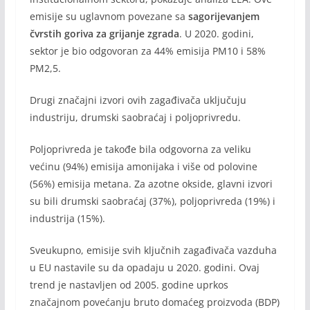
emisije su uglavnom povezane sa
sagorijevanjem
čvrstih goriva za grijanje zgrada
. U 2020. godini,
sektor je bio odgovoran za 44% emisija PM10 i 58%
PM2,5.
Drugi značajni izvori ovih zagađivača uključuju
industriju, drumski saobraćaj i poljoprivredu.
Poljoprivreda je takođe bila odgovorna za veliku
većinu (94%) emisija amonijaka i više od polovine
(56%) emisija metana. Za azotne okside, glavni izvori
su bili drumski saobraćaj (37%), poljoprivreda (19%) i
industrija (15%).
Sveukupno, emisije svih ključnih zagađivača vazduha
u EU nastavile su da opadaju u 2020. godini. Ovaj
trend je nastavljen od 2005. godine uprkos
značajnom povećanju bruto domaćeg proizvoda (BDP)