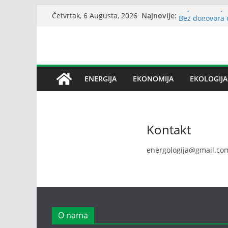
Skip
Čajniče dobija
Najnovije:
Četvrtak, 6 Augusta, 2026
Bez dogovora 
to
međusobne opt
content
Srbija: Snabd
Petrović: Rep
snabdijevanje
Janafu produže
ENERGIJA
EKONOMIJA
EKOLOGIJA
nafte NIS-u
Kontakt
energologija@gmail.co
O nama