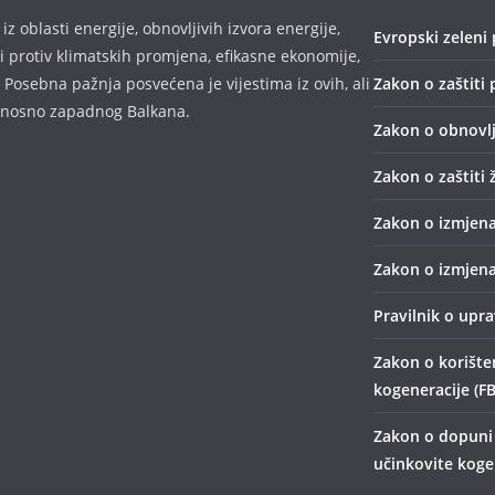
z oblasti energije, obnovljivih izvora energije,
Evropski zeleni 
bi protiv klimatskih promjena, efikasne ekonomije,
 Posebna pažnja posvećena je vijestima iz ovih, ali
Zakon o zaštiti 
odnosno zapadnog Balkana.
Zakon o obnovlj
Zakon o zaštiti 
Zakon o izmjena
Zakon o izmjena
Pravilnik o upr
Zakon o korišten
kogeneracije (FB
Zakon o dopuni 
učinkovite kogen