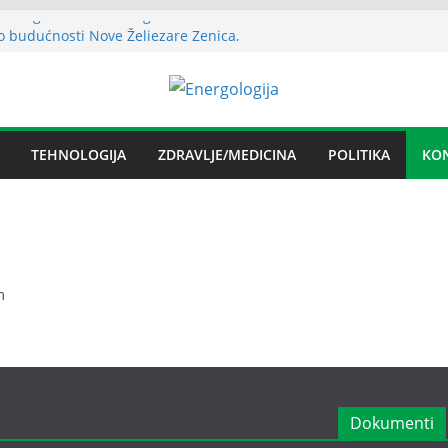
 energetski efikasnu zgradu
o budućnosti Nove Željezare Zenica,
užbe Vlade FBiH i vlasnika
evanje električnom energijom stabilno
ublika Srpska nema problema sa
m električnom energijom
na licenca OFAK-a, nastavlja se isporuka
TEHNOLOGIJA
ZDRAVLJE/MEDICINA
POLITIKA
KO
m
Dokumenti