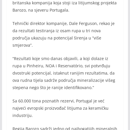
britanska kompanija koja stoji iza litijumskog projekta
Barozo, na sjeveru Portugala.
Tehnički direktor kompanije, Dale Ferguson, rekao je
da rezultati testiranja iz osam rupa u tri nova
područja ukazuju na potencijal širenja u “više
smjerova”.
“Rezultati koje smo danas objavili, a koji dolaze iz
rupa u Pinheiru, NOA i Reservatório, svi potvrđuju
dvostruki potencijal, istaknut ranijim rezultatima, da
ova rudna tijela sadrže područja mineralizacije višeg
stepena nego što je ranije identifikovano.”
Sa 60.000 tona poznatih rezervi, Portugal je već
najveći evropski proizvođač litijuma za keramičku
industriju.
Regija Barozo sadrži jedno od najbogatijih mineralnih