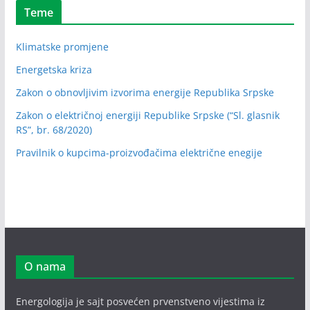
Teme
Klimatske promjene
Energetska kriza
Zakon o obnovljivim izvorima energije Republika Srpske
Zakon o električnoj energiji Republike Srpske (“Sl. glasnik
RS”, br. 68/2020)
Pravilnik o kupcima-proizvođačima električne enegije
O nama
Energologija je sajt posvećen prvenstveno vijestima iz