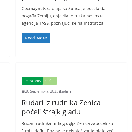
Geomagnetska oluja sa Sunca je počela da
pogađa Zemlju, objavila je ruska novinska
agencija TASS, pozivajući se na Institut za
Read More
EKONOMIJA
OPŠTE
26 Septembra, 2025
admin
Rudari iz rudnika Zenica
počeli štrajk glađu
Rudari rudnika mrkog uglja Zenica započeli su
štrajk glađu. Razlog je neisplaćivanje plate već