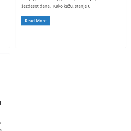
šezdeset dana. Kako kažu, stanje u
Read More
u
a
a