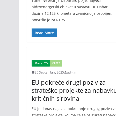
Tunel Nevesinje-Dabarsko polje, najveći
hidroenergetski objekat u sastavu HE Dabar,
dužine 12,125 kilometara zvanično je probijen,
potvrdio je za RTRS
Read More
ISTAKNUTO
OPŠTE
25 Septembra, 2025
admin
EU pokreće drugi poziv za
strateške projekte za nabavk
kritičnih sirovina
EU je danas najavila pokretanje drugog poziva z
strateške projekte, kojima će se osigurati nabavk