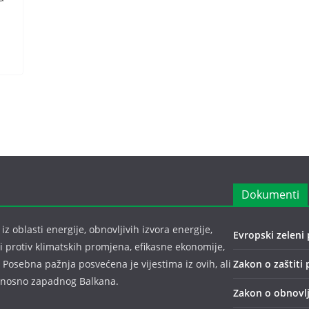
Dokumenti
z oblasti energije, obnovljivih izvora energije,
Evropski zeleni 
bi protiv klimatskih promjena, efikasne ekonomije,
 Posebna pažnja posvećena je vijestima iz ovih, ali
Zakon o zaštiti 
odnosno zapadnog Balkana.
Zakon o obnovlj