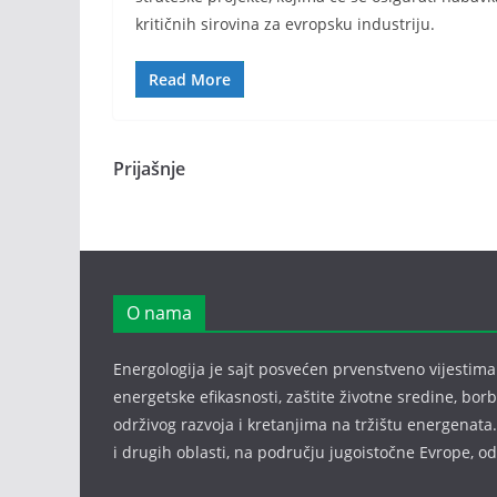
kritičnih sirovina za evropsku industriju.
Read More
Prijašnje
O nama
Energologija je sajt posvećen prvenstveno vijestima i
energetske efikasnosti, zaštite životne sredine, bor
održivog razvoja i kretanjima na tržištu energenata.
i drugih oblasti, na području jugoistočne Evrope, 