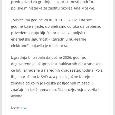
predugovori za gradnju – uz prisutnosti podršku
poljske ministarke za zaštitu okoliša Ane Moskve.
„Misleći na godine 2030. 2031. ili 2032. i na sve
godine koje slijede, donijeli smo odluku da uspješno
privedemo kraju ključni projekat za poljsku
energetsku sigurnost – izgradnju nuklearne
elektrane”, objavila je ministarka.
Izgradnja bi trebala da počne 2026. godine,
dogovoreno je ukupno šest nuklearnih elektrana koje
će biti izgrađene u narednih dvadesetak godina. Pola
ih je naručeno iz SAD-a, a pola iz Južne Koreje –
zemalja od kojih je Poljska posljednjih mjeseci u
značajnim količinama naručila oružje, vojna vozila i
avione.
Izvor:
dw