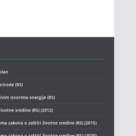
plan
prirode (RS)
ivim izvorima energije (RS)
životne sredine (RS) (2012)
ma zakona o zaštiti životne sredine (RS) (2015)
ma zakona o zaštiti životne sredine (RS) (2020)