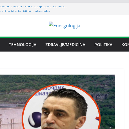
budućnosti Nove Željezare Zenica,
žbe Vlade FBiH i vlasnika
a struje ljeti dostigla zimski nivo
uha može izazvati bolne napade
tritisa
Željezare Zenica: moguće donošenje odluke
TEHNOLOGIJA
ZDRAVLJE/MEDICINA
POLITIKA
KO
čan spor RiTE Ugljevik i Elektrogospodarstva
ingtonu