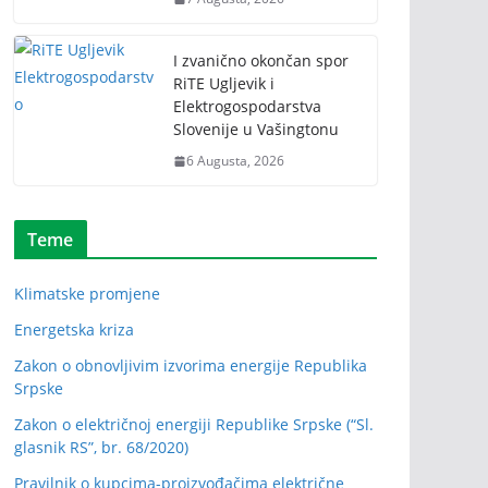
I zvanično okončan spor
RiTE Ugljevik i
Elektrogospodarstva
Slovenije u Vašingtonu
6 Augusta, 2026
Teme
Klimatske promjene
Energetska kriza
Zakon o obnovljivim izvorima energije Republika
Srpske
Zakon o električnoj energiji Republike Srpske (“Sl.
glasnik RS”, br. 68/2020)
Pravilnik o kupcima-proizvođačima električne