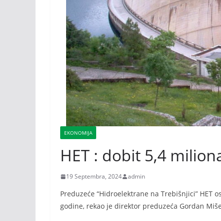
EKONOMIJA
HET : dobit 5,4 milion
19 Septembra, 2024
admin
Preduzeće “Hidroelektrane na Trebišnjici” HET os
godine, rekao je direktor preduzeća Gordan Mišel