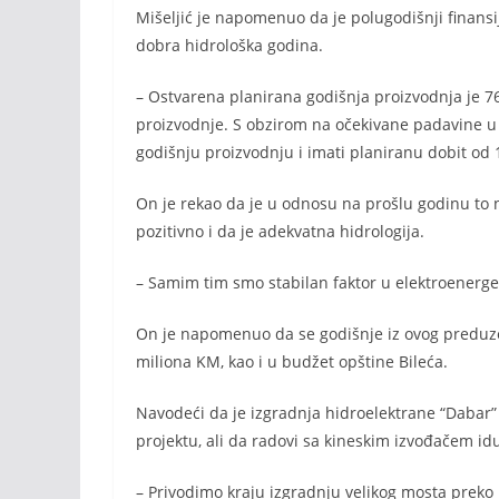
Mišeljić je napomenuo da je polugodišnji finansij
dobra hidrološka godina.
– Ostvarena planirana godišnja proizvodnja je 7
proizvodnje. S obzirom na očekivane padavine u
godišnju proizvodnju i imati planiranu dobit od 
On je rekao da je u odnosu na prošlu godinu to n
pozitivno i da je adekvatna hidrologija.
– Samim tim smo stabilan faktor u elektroenerge
On je napomenuo da se godišnje iz ovog preduzeća
miliona KM, kao i u budžet opštine Bileća.
Navodeći da je izgradnja hidroelektrane “Dabar” 
projektu, ali da radovi sa kineskim izvođačem 
– Privodimo kraju izgradnju velikog mosta preko ri