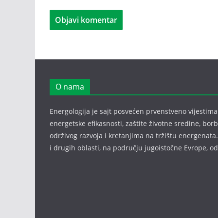
O nama
Energologija je sajt posvećen prvenstveno vijestima i
energetske efikasnosti, zaštite životne sredine, bor
održivog razvoja i kretanjima na tržištu energenata.
i drugih oblasti, na području jugoistočne Evrope, 