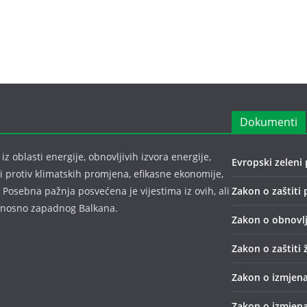
Dokumenti
z oblasti energije, obnovljivih izvora energije,
Evropski zeleni 
bi protiv klimatskih promjena, efikasne ekonomije,
 Posebna pažnja posvećena je vijestima iz ovih, ali
Zakon o zaštiti 
odnosno zapadnog Balkana.
Zakon o obnovlj
Zakon o zaštiti 
Zakon o izmjena
Zakon o izmjena