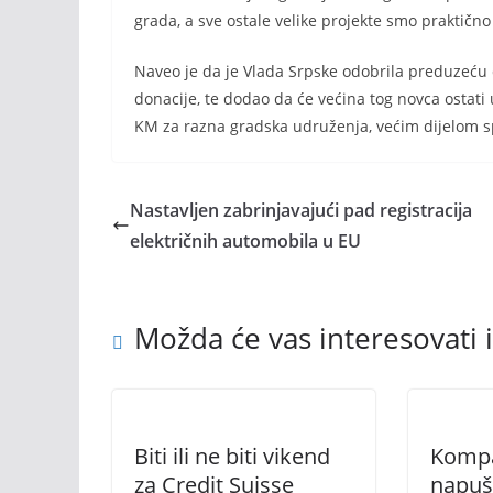
grada, a sve ostale velike projekte smo praktično z
Naveo je da je Vlada Srpske odobrila preduzeću da
donacije, te dodao da će većina tog novca ostati u
KM za razna gradska udruženja, većim dijelom s
Nastavljen zabrinjavajući pad registracija
električnih automobila u EU
Možda će vas interesovati i
Biti ili ne biti vikend
Kompa
za Credit Suisse
napuš