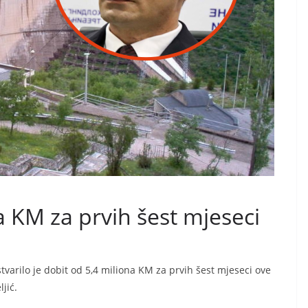
a KM za prvih šest mjeseci
tvarilo je dobit od 5,4 miliona KM za prvih šest mjeseci ove
jić.