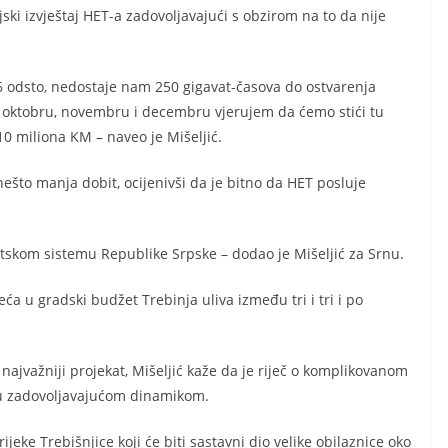
ski izvještaj HET-a zadovoljavajući s obzirom na to da nije
6 odsto, nedostaje nam 250 gigavat-časova do ostvarenja
 oktobru, novembru i decembru vjerujem da ćemo stići tu
10 miliona KM – naveo je Mišeljić.
ešto manja dobit, ocijenivši da je bitno da HET posluje
tskom sistemu Republike Srpske – dodao je Mišeljić za Srnu.
 u gradski budžet Trebinja uliva između tri i tri i po
najvažniji projekat, Mišeljić kaže da je riječ o komplikovanom
idu zadovoljavajućom dinamikom.
jeke Trebišnjice koji će biti sastavni dio velike obilaznice oko