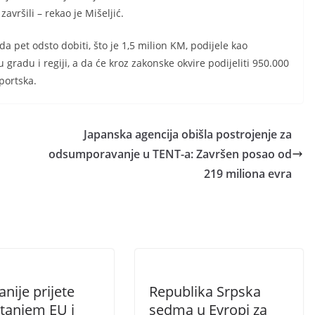
avršili – rekao je Mišeljić.
 pet odsto dobiti, što je 1,5 milion KM, podijele kao
 gradu i regiji, a da će kroz zakonske okvire podijeliti 950.000
portska.
Japanska agencija obišla postrojenje za
odsumporavanje u TENT-a: Završen posao od
219 miliona evra
nije prijete
Republika Srpska
tanjem EU i
sedma u Evropi za