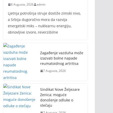
8 Augusta, 2026
admin
Ljetnja potrošnja struje dostiže zimski nivo,
a Srbija dugoročno mora da razvija
energetski miks – nuklearnu energiju,
obnovljive izvore, reverzibilne
Zagađenje vazduha može
izazvati bolne napade
reumatoidnog artritisa
7 Augusta, 2026
Sindikat Nove Željezare
Zenica: moguće
donošenje odluke o
stečaju
7 Augusta, 2026