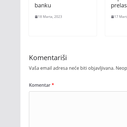
banku
prela
18 Marta, 2023
17 Mart
Komentariši
Vaša email adresa neće biti objavljivana.
Neop
Komentar
*