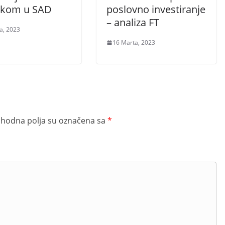
skom u SAD
poslovno investiranje
– analiza FT
a, 2023
16 Marta, 2023
hodna polja su označena sa
*