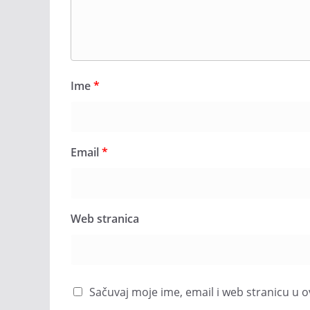
Ime
*
Email
*
Web stranica
Sačuvaj moje ime, email i web stranicu 