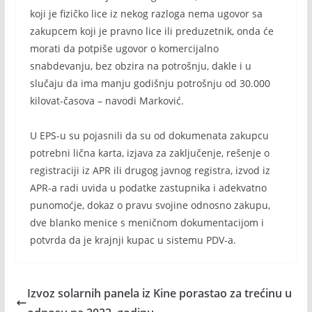
koji je fizičko lice iz nekog razloga nema ugovor sa
zakupcem koji je pravno lice ili preduzetnik, onda će
morati da potpiše ugovor o komercijalno
snabdevanju, bez obzira na potrošnju, dakle i u
slučaju da ima manju godišnju potrošnju od 30.000
kilovat-časova – navodi Marković.
U EPS-u su pojasnili da su od dokumenata zakupcu
potrebni lična karta, izjava za zaključenje, rešenje o
registraciji iz APR ili drugog javnog registra, izvod iz
APR-a radi uvida u podatke zastupnika i adekvatno
punomoćje, dokaz o pravu svojine odnosno zakupu,
dve blanko menice s meničnom dokumentacijom i
potvrda da je krajnji kupac u sistemu PDV-a.
Izvoz solarnih panela iz Kine porastao za trećinu u