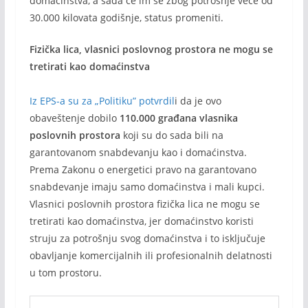
domaćinstva, a sada će im se zbog potrošnje veće od
30.000 kilovata godišnje, status promeniti.
Fizička lica, vlasnici poslovnog prostora ne mogu se
tretirati kao domaćinstva
Iz EPS-a su za „Politiku” potvrdil
i da je ovo
obaveštenje dobilo
110.000 građana vlasnika
poslovnih prostora
koji su do sada bili na
garantovanom snabdevanju kao i domaćinstva.
Prema Zakonu o energetici pravo na garantovano
snabdevanje imaju samo domaćinstva i mali kupci.
Vlasnici poslovnih prostora fizička lica ne mogu se
tretirati kao domaćinstva, jer domaćinstvo koristi
struju za potrošnju svog domaćinstva i to isključuje
obavljanje komercijalnih ili profesionalnih delatnosti
u tom prostoru.