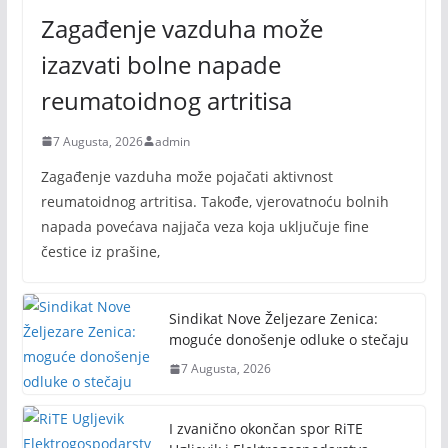
Zagađenje vazduha može
izazvati bolne napade
reumatoidnog artritisa
7 Augusta, 2026
admin
Zagađenje vazduha može pojačati aktivnost
reumatoidnog artritisa. Takođe, vjerovatnoću bolnih
napada povećava najjača veza koja uključuje fine
čestice iz prašine,
Sindikat Nove Željezare Zenica:
moguće donošenje odluke o stečaju
7 Augusta, 2026
I zvanično okončan spor RiTE