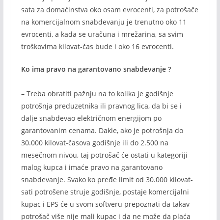
sata za domaćinstva oko osam evrocenti, za potrošače
na komercijalnom snabdevanju je trenutno oko 11
evrocenti, a kada se uračuna i mrežarina, sa svim
troškovima kilovat-čas bude i oko 16 evrocenti.
Ko ima pravo na garantovano snabdevanje ?
– Treba obratiti pažnju na to kolika je godišnje
potrošnja preduzetnika ili pravnog lica, da bi se i
dalje snabdevao električnom energijom po
garantovanim cenama. Dakle, ako je potrošnja do
30.000 kilovat-časova godišnje ili do 2.500 na
mesečnom nivou, taj potrošač će ostati u kategoriji
malog kupca i imaće pravo na garantovano
snabdevanje. Svako ko pređe limit od 30.000 kilovat-
sati potrošene struje godišnje, postaje komercijalni
kupac i EPS će u svom softveru prepoznati da takav
potrošač više nije mali kupac i da ne može da plaća