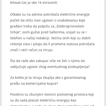
kilovat-čas je oko 16 evrocenti
Otkako su na adrese potrošača električne energije
počeli da stižu novi ugovori o snabdevanju koje
građani treba da potpišu sa „Elektroprivredom
Srbije”, osim gužve pred šalterima, usijali su se i
telefoni u našoj redakciji. Većina onih koji su dobili
rešenje zovu i pitaju da li promena statusa potrošača
znači i veći račun za struju.
Šta da rade ako zakupac više ne želi s njima da
zaključuje ugovor zbog eventualnog poskupljenja?
Za koliko je ta struja skuplja ako s garantovanog
pređu na komercijalne kupce?
Posebno su zbunjeni vlasnici poslovnog prostora koji
su do sada plaćali električnu energiju kao