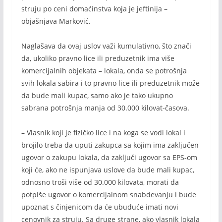
struju po ceni domaćinstva koja je jeftinija –
objašnjava Marković.
Naglašava da ovaj uslov važi kumulativno, što znači
da, ukoliko pravno lice ili preduzetnik ima više
komercijalnih objekata – lokala, onda se potrošnja
svih lokala sabira i to pravno lice ili preduzetnik može
da bude mali kupac, samo ako je tako ukupno
sabrana potrošnja manja od 30.000 kilovat-časova.
– Vlasnik koji je fizičko lice i na koga se vodi lokal i
brojilo treba da uputi zakupca sa kojim ima zaključen
ugovor o zakupu lokala, da zaključi ugovor sa EPS-om
koji će, ako ne ispunjava uslove da bude mali kupac,
odnosno troši više od 30.000 kilovata, morati da
potpiše ugovor o komercijalnom snabdevanju i bude
upoznat s činjenicom da će ubuduće imati novi
cenovnik za struju. Sa druge strane, ako vlasnik lokala