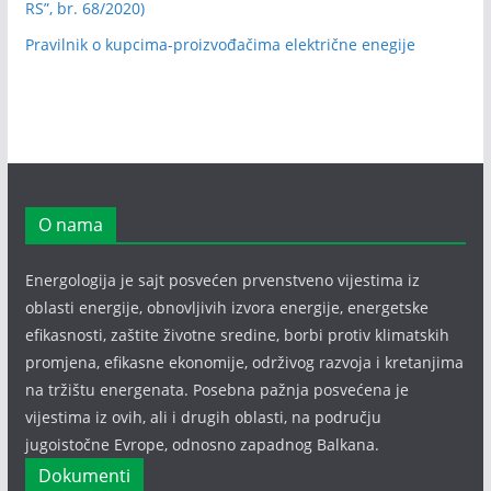
RS”, br. 68/2020)
Pravilnik o kupcima-proizvođačima električne enegije
O nama
Energologija je sajt posvećen prvenstveno vijestima iz
oblasti energije, obnovljivih izvora energije, energetske
efikasnosti, zaštite životne sredine, borbi protiv klimatskih
promjena, efikasne ekonomije, održivog razvoja i kretanjima
na tržištu energenata. Posebna pažnja posvećena je
vijestima iz ovih, ali i drugih oblasti, na području
jugoistočne Evrope, odnosno zapadnog Balkana.
Dokumenti