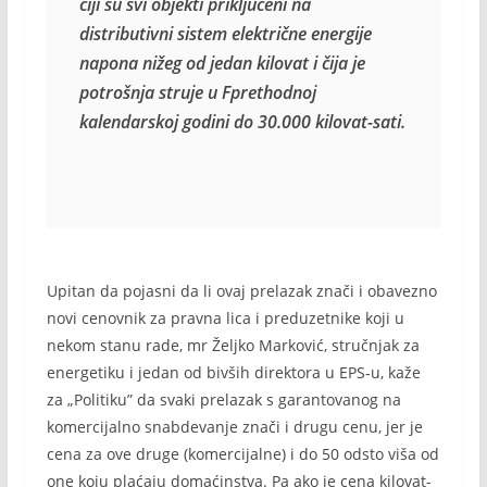
čiji su svi objekti priključeni na 
distributivni sistem električne energije 
napona nižeg od jedan kilovat i čija je 
potrošnja struje u Fprethodnoj 
Upitan da pojasni da li ovaj prelazak znači i obavezno
novi cenovnik za pravna lica i preduzetnike koji u
nekom stanu rade, mr Željko Marković, stručnjak za
energetiku i jedan od bivših direktora u EPS-u, kaže
za „Politiku” da svaki prelazak s garantovanog na
komercijalno snabdevanje znači i drugu cenu, jer je
cena za ove druge (komercijalne) i do 50 odsto viša od
one koju plaćaju domaćinstva. Pa ako je cena kilovat-