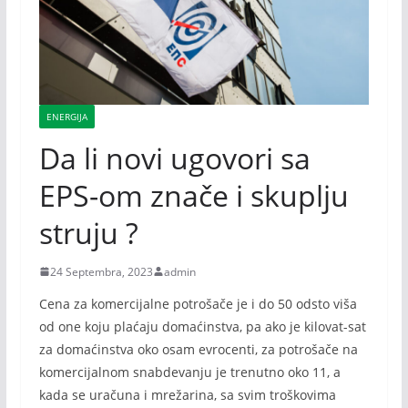
ENERGIJA
Da li novi ugovori sa
EPS-om znače i skuplju
struju ?
24 Septembra, 2023
admin
Cena za komercijalne potrošače je i do 50 odsto viša
od one koju plaćaju domaćinstva, pa ako je kilovat-sat
za domaćinstva oko osam evrocenti, za potrošače na
komercijalnom snabdevanju je trenutno oko 11, a
kada se uračuna i mrežarina, sa svim troškovima