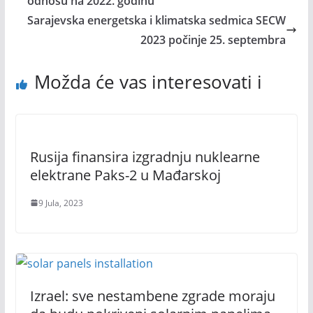
odnosu na 2022. godinu
Sarajevska energetska i klimatska sedmica SECW
2023 počinje 25. septembra
Možda će vas interesovati i
Rusija finansira izgradnju nuklearne
elektrane Paks-2 u Mađarskoj
9 Jula, 2023
Izrael: sve nestambene zgrade moraju