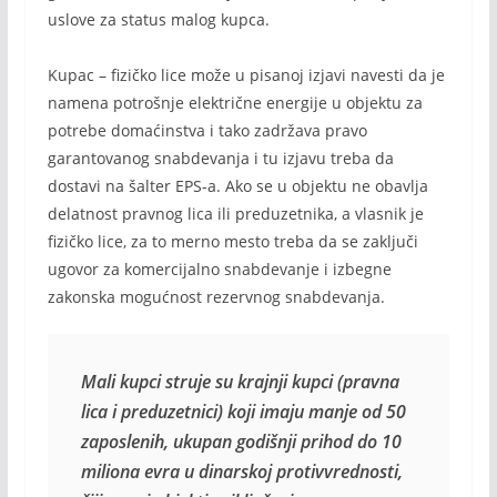
uslove za status malog kupca.
Kupac – fizičko lice može u pisanoj izjavi navesti da je
namena potrošnje električne energije u objektu za
potrebe domaćinstva i tako zadržava pravo
garantovanog snabdevanja i tu izjavu treba da
dostavi na šalter EPS-a. Ako se u objektu ne obavlja
delatnost pravnog lica ili preduzetnika, a vlasnik je
fizičko lice, za to merno mesto treba da se zaključi
ugovor za komercijalno snabdevanje i izbegne
zakonska mogućnost rezervnog snabdevanja.
Mali kupci struje su krajnji kupci (pravna 
lica i preduzetnici) koji imaju manje od 50 
zaposlenih, ukupan godišnji prihod do 10 
miliona evra u dinarskoj protivvrednosti, 