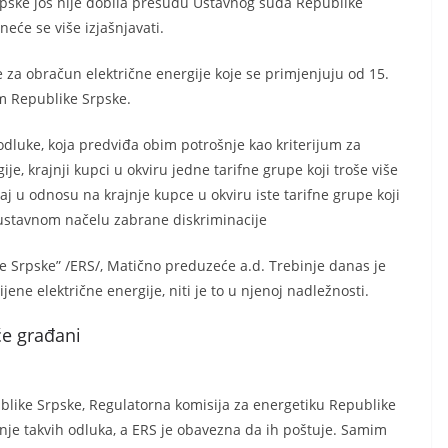
rpske još nije dobila presudu Ustavnog suda Republike
neće se više izjašnjavati.
e za obračun električne energije koje se primjenjuju od 15.
m Republike Srpske.
odluke, koja predviđa obim potrošnje kao kriterijum za
e, krajnji kupci u okviru jedne tarifne grupe koji troše više
aj u odnosu na krajnje kupce u okviru iste tarifne grupe koji
o ustavnom načelu zabrane diskriminacije
e Srpske” /ERS/, Matično preduzeće a.d. Trebinje danas je
ne električne energije, niti je to u njenoj nadležnosti.
će građani
ublike Srpske, Regulatorna komisija za energetiku Republike
enje takvih odluka, a ERS je obavezna da ih poštuje. Samim