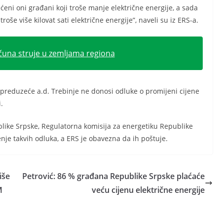
ićeni oni građani koji troše manje električne energije, a sada
roše više kilovat sati električne energije”, naveli su iz ERS-a.
čuna struje u zemljama regiona
preduzeće a.d. Trebinje ne donosi odluke o promijeni cijene
.
blike Srpske, Regulatorna komisija za energetiku Republike
enje takvih odluka, a ERS je obavezna da ih poštuje.
iše
Petrović: 86 % građana Republike Srpske plaćaće
M
veću cijenu električne energije