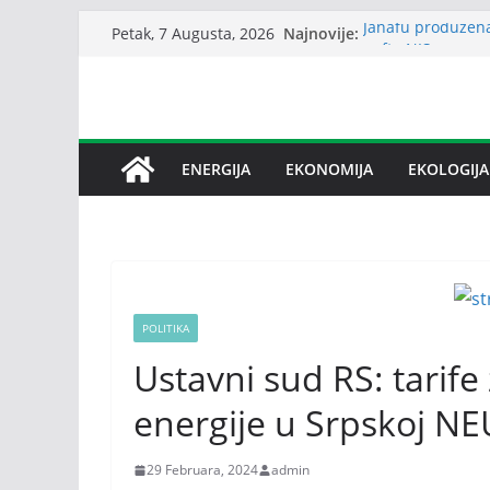
Skip
Najnovije:
Janafu produžena
Petak, 7 Augusta, 2026
to
nafte NIS-u
I zvanično okonča
content
Slovenije u Vaši
Bez dogovora o b
međusobne optužb
Srbija: Snabdeva
ENERGIJA
EKONOMIJA
EKOLOGIJA
Petrović: Republ
snabdijevanjem 
POLITIKA
Ustavni sud RS: tarife
energije u Srpskoj 
29 Februara, 2024
admin