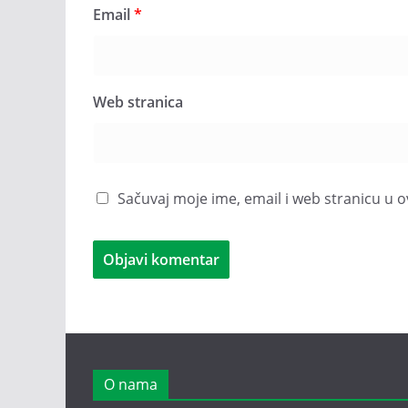
Email
*
Web stranica
Sačuvaj moje ime, email i web stranicu 
O nama