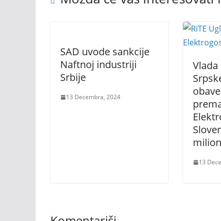
SAD uvode sankcije
Naftnoj industriji
Vlada
Srbije
Srpske
obavez
13 Decembra, 2024
prem
Elekt
Sloven
milion
13 Dec
Komentariši