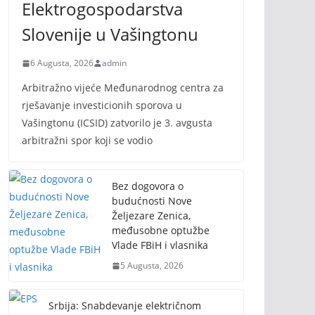
Elektrogospodarstva
Slovenije u Vašingtonu
6 Augusta, 2026
admin
Arbitražno vijeće Međunarodnog centra za
rješavanje investicionih sporova u
Vašingtonu (ICSID) zatvorilo je 3. avgusta
arbitražni spor koji se vodio
Bez dogovora o
budućnosti Nove
Željezare Zenica,
međusobne optužbe
Vlade FBiH i vlasnika
5 Augusta, 2026
Srbija: Snabdevanje električnom