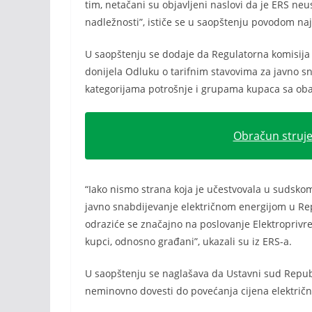
tim, netačani su objavljeni naslovi da je ERS neu
nadležnosti”, ističe se u saopštenju povodom na
U saopštenju se dodaje da Regulatorna komisija
donijela Odluku o tarifnim stavovima za javno s
kategorijama potrošnje i grupama kupaca sa oba
Obračun struj
“Iako nismo strana koja je učestvovala u sudsko
javno snabdijevanje električnom energijom u Rep
odraziće se značajno na poslovanje Elektroprivre
kupci, odnosno građani”, ukazali su iz ERS-a.
U saopštenju se naglašava da Ustavni sud Repub
neminovno dovesti do povećanja cijena električn