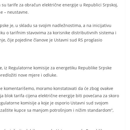
su tarife za obračun električne energije u Republici Srpskoj,
ne – neustavne.
ske je, u skladu sa svojim nadležnostima, a na inicijativu
ku o tarifnim stavovima za korisnike distributivnih sistema i
je, čije pojedine članove je Ustavni sud RS proglasio
 iz Regulatorne komisije za energetiku Republike Srpske
redložiti nove mjere i odluke.
a je komentarišemo, moramo konstatovati da će zbog ovakve
 blok tarifa cijena električne energije biti povećana za skoro
egulatorne komisije a koje je osporio Ustavni sud svojom
a zaštite kupce sa manjom potrošnjom i nižim standardom”,