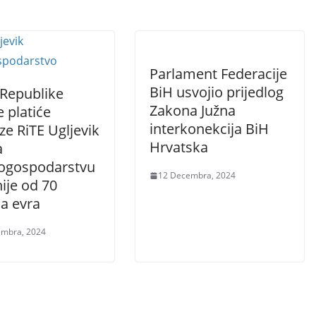
Parlament Federacije
BiH usvojio prijedlog
 Republike
Zakona Južna
 platiće
interkonekcija BiH
e RiTE Ugljevik
Hrvatska
a
rogospodarstvu
12 Decembra, 2024
ije od 70
a evra
embra, 2024