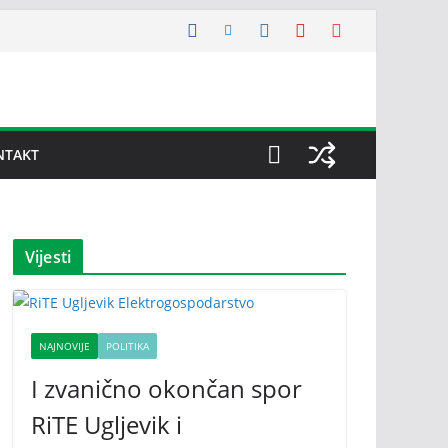
NTAKT
Vijesti
NAJNOVIJE
POLITIKA
I zvanično okončan spor
RiTE Ugljevik i