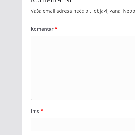
Vaša email adresa neće biti objavljivana.
Neop
Komentar
*
Ime
*