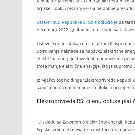
Regulatorna komisija za energetiku Republike S
Srpske, i dok u pisanoj verziji ne dobije presudu 
Ustavni sud Republike Srpske odlučio je
da tarif
decembra 2022. godine nisu u skladu sa Ustavo
Ustavni sud je istakao da su tačkom II osporene 
utvrđivanje naknade za nabavku električne energij
električne energije dovedeni u nepovoljniji polož
troše manje električne energije, što je suprotn
Iz Mješovitog holdinga “Elektroprivreda Republik
saopšteno da oni ne donose odluke o promjeni cije
Elektroprivreda RS: cijenu odluke plati
“U skladu sa Zakonom o električnoj energiji Rep
Srpske jedina je relevantna institucija za donoš