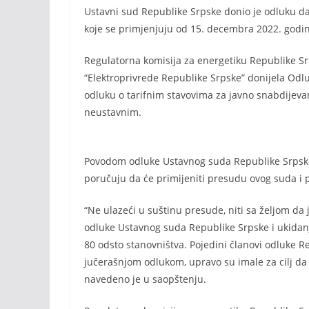
Ustavni sud Republike Srpske donio je odluku da 
koje se primjenjuju od 15. decembra 2022. godi
Regulatorna komisija za energetiku Republike Srp
“Elektroprivrede Republike Srpske” donijela Odlu
odluku o tarifnim stavovima za javno snabdijevan
neustavnim.
Povodom odluke Ustavnog suda Republike Srpske,
poručuju da će primijeniti presudu ovog suda i p
“Ne ulazeći u suštinu presude, niti sa željom d
odluke Ustavnog suda Republike Srpske i ukidanja
80 odsto stanovništva. Pojedini članovi odluke R
jučerašnjom odlukom, upravo su imale za cilj d
navedeno je u saopštenju.