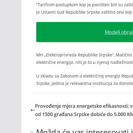
“Tarifnim postupkom koji je poništen bili su zašt
je Ustavni sud Republike Srpske zaštitio one koji t
Modeli obra
MH „Elektroprivreda Republike Srpske“, Matično 
električne energije, niti je to u njenoj nadležnosti
U skladu sa Zakonom o električnoj energiji Repu
Srpske, jedina je relevantna institucija za donoš
Provođenje mjera energetske efikasnosti: v
od 1500 građana Srpske dobiće do 5.000 K
Možda će vas interesovati i