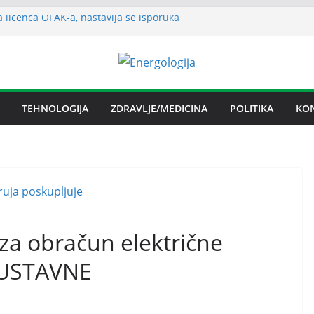
 licenca OFAK-a, nastavlja se isporuka
n spor RiTE Ugljevik i Elektrogospodarstva
ngtonu
udućnosti Nove Željezare Zenica,
e Vlade FBiH i vlasnika
nje električnom energijom stabilno
TEHNOLOGIJA
ZDRAVLJE/MEDICINA
POLITIKA
KO
ika Srpska nema problema sa
električnom energijom
 za obračun električne
NEUSTAVNE