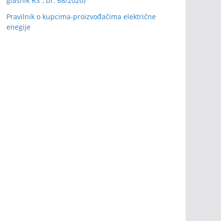
glasnik RS”, br. 68/2020)
Pravilnik o kupcima-proizvođačima električne
enegije