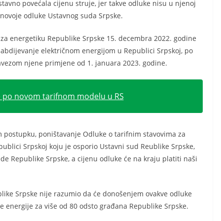
stavno povećala cijenu struje, jer takve odluke nisu u njenoj
jnovoje odluke Ustavnog suda Srpske.
 za energetiku Republike Srpske 15. decembra 2022. godine
nabdijevanje električnom energijom u Republici Srpskoj, po
vezom njene primjene od 1. januara 2023. godine.
e po novom tarifnom modelu u RS
m postupku, poništavanje Odluke o tarifnim stavovima za
ublici Srpskoj koju je osporio Ustavni sud Reublike Srpske,
de Republike Srpske, a cijenu odluke će na kraju platiti naši
like Srpske nije razumio da će donošenjem ovakve odluke
e energije za više od 80 odsto građana Republike Srpske.