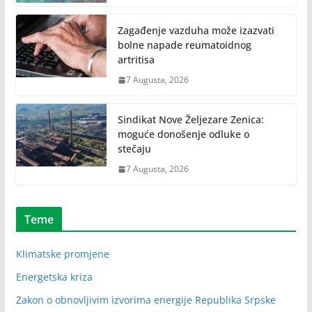
Zagađenje vazduha može izazvati
bolne napade reumatoidnog
artritisa
7 Augusta, 2026
Sindikat Nove Željezare Zenica:
moguće donošenje odluke o
stečaju
7 Augusta, 2026
Teme
Klimatske promjene
Energetska kriza
Zakon o obnovljivim izvorima energije Republika Srpske