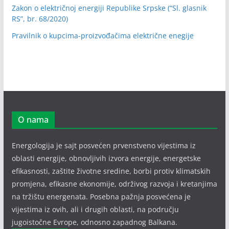
Zakon o električnoj energiji Republike Srpske (“Sl. glasnik
RS”, br. 68/2020)
Pravilnik o kupcima-proizvođačima električne enegije
O nama
Energologija je sajt posvećen prvenstveno vijestima iz
oblasti energije, obnovljivih izvora energije, energetske
efikasnosti, zaštite životne sredine, borbi protiv klimatskih
promjena, efikasne ekonomije, održivog razvoja i kretanjima
na tržištu energenata. Posebna pažnja posvećena je
vijestima iz ovih, ali i drugih oblasti, na području
jugoistočne Evrope, odnosno zapadnog Balkana.