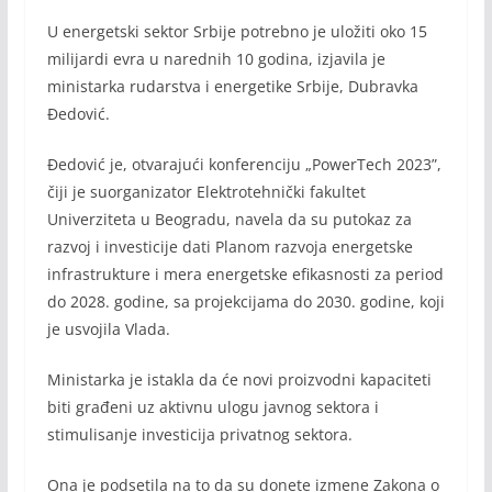
U energetski sektor Srbije potrebno je uložiti oko 15
milijardi evra u narednih 10 godina, izjavila je
ministarka rudarstva i energetike Srbije, Dubravka
Đedović.
Đedović je, otvarajući konferenciju „PowerTech 2023”,
čiji je suorganizator Elektrotehnički fakultet
Univerziteta u Beogradu, navela da su putokaz za
razvoj i investicije dati Planom razvoja energetske
infrastrukture i mera energetske efikasnosti za period
do 2028. godine, sa projekcijama do 2030. godine, koji
je usvojila Vlada.
Ministarka je istakla da će novi proizvodni kapaciteti
biti građeni uz aktivnu ulogu javnog sektora i
stimulisanje investicija privatnog sektora.
Ona je podsetila na to da su donete izmene Zakona o