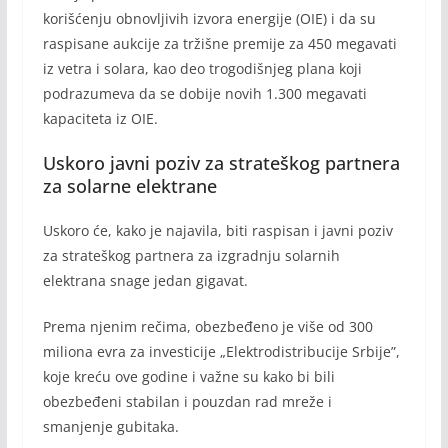
korišćenju obnovljivih izvora energije (OIE) i da su
raspisane aukcije za tržišne premije za 450 megavati
iz vetra i solara, kao deo trogodišnjeg plana koji
podrazumeva da se dobije novih 1.300 megavati
kapaciteta iz OIE.
Uskoro javni poziv za strateškog partnera
za solarne elektrane
Uskoro će, kako je najavila, biti raspisan i javni poziv
za strateškog partnera za izgradnju solarnih
elektrana snage jedan gigavat.
Prema njenim rečima, obezbeđeno je više od 300
miliona evra za investicije „Elektrodistribucije Srbije”,
koje kreću ove godine i važne su kako bi bili
obezbeđeni stabilan i pouzdan rad mreže i
smanjenje gubitaka.