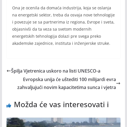
Ona je ocenila da domaća industrija, koja se oslanja
na energetski sektor, treba da osvaja nove tehnologije
i povezuje se sa partnerima iz regiona, Evrope i sveta,
objasnivši da ta veza sa svetom modernih
energetskih tehnologija dolazi pre svega preko
akademske zajednice, instituta i inženjerske struke.
Špilja Vjetrenica uskoro na listi UNESCO-a
Evropska unija će uštediti 100 milijardi evra
zahvaljujući novim kapacitetima sunca i vjetra
Možda će vas interesovati i