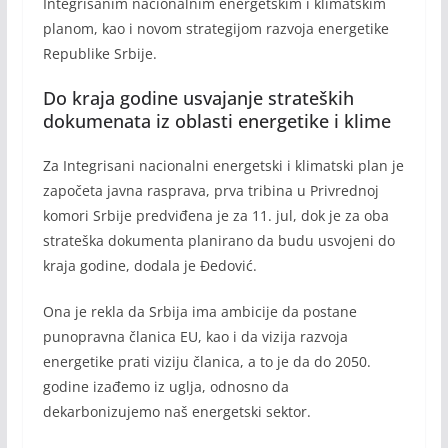
Integrisanim nacionalnim energetskim i klimatskim
planom, kao i novom strategijom razvoja energetike
Republike Srbije.
Do kraja godine usvajanje strateških
dokumenata iz oblasti energetike i klime
Za Integrisani nacionalni energetski i klimatski plan je
započeta javna rasprava, prva tribina u Privrednoj
komori Srbije predviđena je za 11. jul, dok je za oba
strateška dokumenta planirano da budu usvojeni do
kraja godine, dodala je Đedović.
Ona je rekla da Srbija ima ambicije da postane
punopravna članica EU, kao i da vizija razvoja
energetike prati viziju članica, a to je da do 2050.
godine izađemo iz uglja, odnosno da
dekarbonizujemo naš energetski sektor.