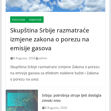
EKOLOGIJA
NAJNOVIJE
Skupština Srbije razmatraće
izmjene zakona o porezu na
emisije gasova
8 Augusta, 2026
admin
Skupština Srbije razmatraće izmjene Zakona o porezu
na emisije gasova sa efektom staklene bašte i Zakona
o porezu na uvoz
Srbija: potrošnja struje ljeti dostigla
zimski nivo
8 Augusta, 2026