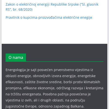
Zakon o električnoj energiji Republike Srpske (“Sl. glasnik
RS”, br. 68/2020)
Pravilnik o kupcima-proizvođačima električne enegije
O nama
Energologija je sajt posvećen prvenstveno vijestima iz
oblasti energije, obnovljivih izvora energije, energetske
efikasnosti, zaštite životne sredine, borbi protiv klimatskih
promjena, efikasne ekonomije, održivog razvoja i kretanjima
na tržištu energenata. Posebna pažnja posvećena je
vijestima iz ovih, ali i drugih oblasti, na području
jugoistočne Evrope, odnosno zapadnog Balkana.