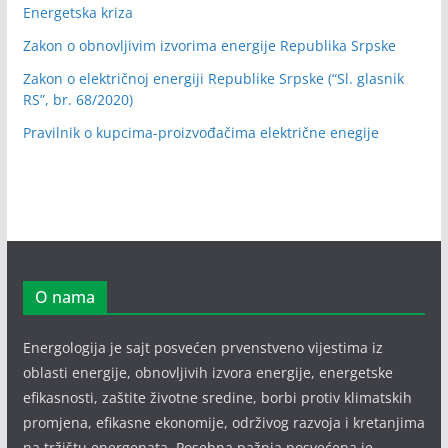
Energetska kriza
Zakon o obnovljivim izvorima energije Republika Srpske
Zakon o električnoj energiji Republike Srpske (“Sl. glasnik
RS”, br. 68/2020)
Pravilnik o kupcima-proizvođačima električne enegije
O nama
Energologija je sajt posvećen prvenstveno vijestima iz
oblasti energije, obnovljivih izvora energije, energetske
efikasnosti, zaštite životne sredine, borbi protiv klimatskih
promjena, efikasne ekonomije, održivog razvoja i kretanjima
na tržištu energenata. Posebna pažnja posvećena je