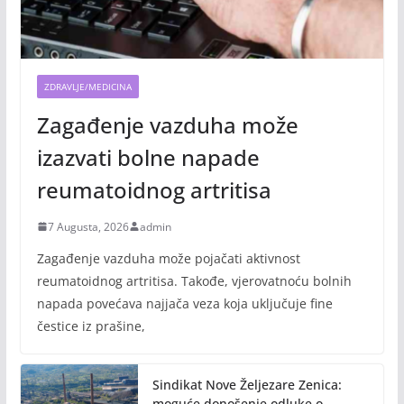
ZDRAVLJE/MEDICINA
Zagađenje vazduha može
izazvati bolne napade
reumatoidnog artritisa
7 Augusta, 2026
admin
Zagađenje vazduha može pojačati aktivnost
reumatoidnog artritisa. Takođe, vjerovatnoću bolnih
napada povećava najjača veza koja uključuje fine
čestice iz prašine,
Sindikat Nove Željezare Zenica:
moguće donošenje odluke o