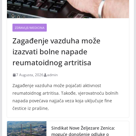
ZDRAVLJE/MEDICINA
Zagađenje vazduha može
izazvati bolne napade
reumatoidnog artritisa
7 Augusta, 2026
admin
Zagađenje vazduha može pojačati aktivnost
reumatoidnog artritisa. Takođe, vjerovatnoću bolnih
napada povećava najjača veza koja uključuje fine
čestice iz prašine,
Sindikat Nove Željezare Zenica:
moguće donošenje odluke o