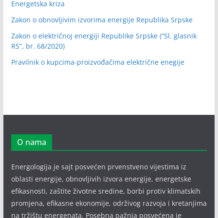
Energetska kriza
Zakon o obnovljivim izvorima energije Republika Srpske
Zakon o električnoj energiji Republike Srpske (“Sl. glasnik
RS”, br. 68/2020)
Pravilnik o kupcima-proizvođačima električne enegije
O nama
Energologija je sajt posvećen prvenstveno vijestima iz
oblasti energije, obnovljivih izvora energije, energetske
efikasnosti, zaštite životne sredine, borbi protiv klimatskih
promjena, efikasne ekonomije, održivog razvoja i kretanjima
na tržištu energenata. Posebna pažnja posvećena je