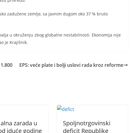
našu privredu.
isko zadužene zemlje, sa javnim dugom oko 37 % bruto
alja u okruženju zbog globalne nestabilnosti. Ekonomija nije
ao je Krajišnik.
 1.800
EPS: veće plate i bolji uslovi rada kroz reforme
alna zarada u
Spoljnotrgovinski
 od iduće godine
deficit Republike