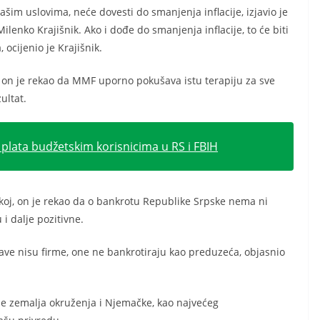
šim uslovima, neće dovesti do smanjenja inflacije, izjavio je
lenko Krajišnik. Ako i dođe do smanjenja inflacije, to će biti
ocijenio je Krajišnik.
on je rekao da MMF uporno pokušava istu terapiju za sve
ultat.
plata budžetskim korisnicima u RS i FBIH
pskoj, on je rekao da o bankrotu Republike Srpske nema ni
 i dalje pozitivne.
žave nisu firme, one ne bankrotiraju kao preduzeća, objasnio
ije zemalja okruženja i Njemačke, kao najvećeg