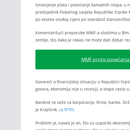
Smanjenje plata i povećanje kamatnih stopa, u na
predsjednik Fiskalnog savjeta Republike Srpske Mi
po veoma visokoj cijeni po standard stanovništva, 
Komentarišući preporuke MMF-a vlastima u BiH, 
zemlje, što, kako je rekao, ne može dati dobar rez
MMF protiv povećanja 
Govoreći o finansijskoj situaciju u Republici Sr
govora, ekonomija nije u recesiji, a stope rasta su
Bankrot se veže za korporacije, firme, banke. Dr
je Krajišnik,
za RTRS.
Problem je, naveo je on, što su usporile ekonom