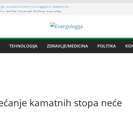
nje električnom energijom stabilno
ha može izazvati bolne napade
ritisa
ljezare Zenica: moguće donošenje odluke
n spor RiTE Ugljevik i Elektrogospodarstva
ngtonu
TEHNOLOGIJA
ZDRAVLJE/MEDICINA
POLITIKA
KO
udućnosti Nove Željezare Zenica,
e Vlade FBiH i vlasnika
većanje kamatnih stopa neće