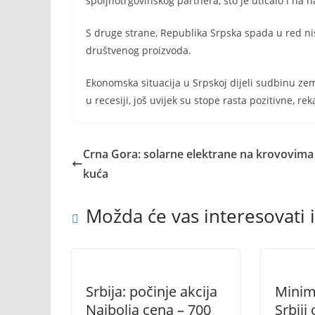
spoljnotrgovinskog partnera, što je uticalo i na 
S druge strane, Republika Srpska spada u red n
društvenog proizvoda.
Ekonomska situacija u Srpskoj dijeli sudbinu zem
u recesiji, još uvijek su stope rasta pozitivne, rek
Crna Gora: solarne elektrane na krovovima
kuća
Možda će vas interesovati i
Srbija: počinje akcija
Minim
Najbolja cena – 700
Srbiji