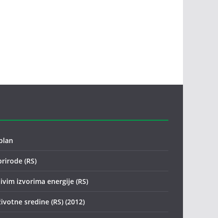
plan
prirode (RS)
ivim izvorima energije (RS)
životne sredine (RS) (2012)