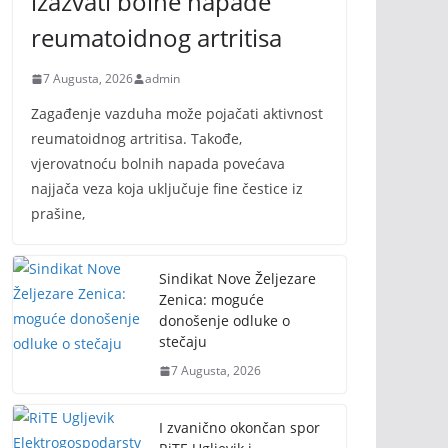
izazvati bolne napade
reumatoidnog artritisa
7 Augusta, 2026
admin
Zagađenje vazduha može pojačati aktivnost
reumatoidnog artritisa. Takođe,
vjerovatnoću bolnih napada povećava
najjača veza koja uključuje fine čestice iz
prašine,
Sindikat Nove Željezare
Zenica: moguće
donošenje odluke o
stečaju
7 Augusta, 2026
I zvanično okončan spor