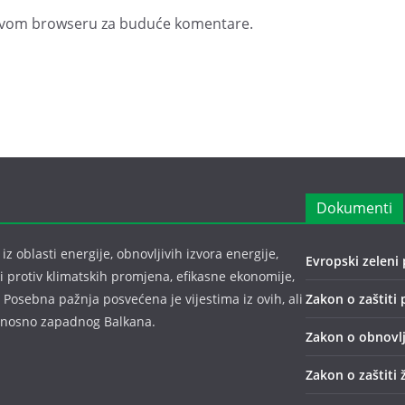
u ovom browseru za buduće komentare.
Dokumenti
z oblasti energije, obnovljivih izvora energije,
Evropski zeleni 
bi protiv klimatskih promjena, efikasne ekonomije,
 Posebna pažnja posvećena je vijestima iz ovih, ali
Zakon o zaštiti 
odnosno zapadnog Balkana.
Zakon o obnovlj
Zakon o zaštiti 