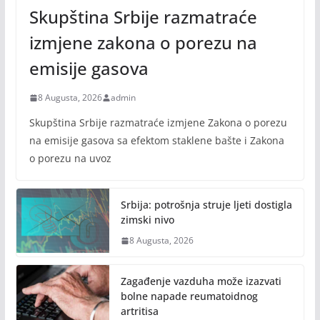
Skupština Srbije razmatraće
izmjene zakona o porezu na
emisije gasova
8 Augusta, 2026
admin
Skupština Srbije razmatraće izmjene Zakona o porezu
na emisije gasova sa efektom staklene bašte i Zakona
o porezu na uvoz
Srbija: potrošnja struje ljeti dostigla
zimski nivo
8 Augusta, 2026
Zagađenje vazduha može izazvati
bolne napade reumatoidnog
artritisa