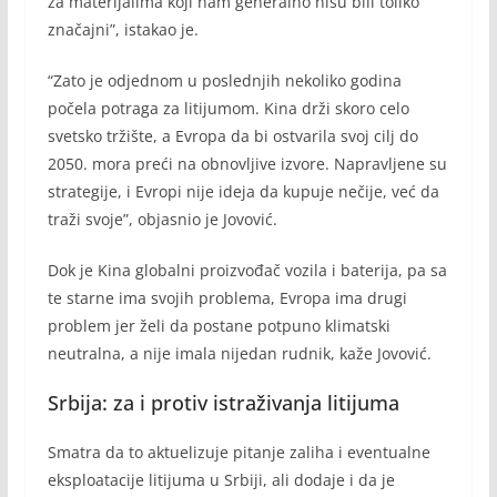
za materijalima koji nam generalno nisu bili toliko
značajni”, istakao je.
“Zato je odjednom u poslednjih nekoliko godina
počela potraga za litijumom. Kina drži skoro celo
svetsko tržište, a Evropa da bi ostvarila svoj cilj do
2050. mora preći na obnovljive izvore. Napravljene su
strategije, i Evropi nije ideja da kupuje nečije, već da
traži svoje”, objasnio je Jovović.
Dok je Kina globalni proizvođač vozila i baterija, pa sa
te starne ima svojih problema, Evropa ima drugi
problem jer želi da postane potpuno klimatski
neutralna, a nije imala nijedan rudnik, kaže Jovović.
Srbija: za i protiv istraživanja litijuma
Smatra da to aktuelizuje pitanje zaliha i eventualne
eksploatacije litijuma u Srbiji, ali dodaje i da je