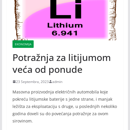
EKONOMIJA
Potražnja za litijumom
veća od ponude
23 Septembra, 2023
admin
Masovna proizvodnja električnih automobila koje
pokreću litijumske baterije s jedne strane, i manjak
ležišta za eksploataciju s druge, u poslednjih nekoliko
godina doveli su do povećanja potražnje za ovom
sirovinom.