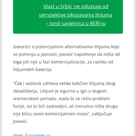
Vlast u Srbiji ne odustaje od
perspektive iskopavanja litijuma
– tvrdi savjetnica u RERI-ju
Govoreći o potencijalnim alternativama litijumu koje
se pominju u javnosti, Jovović napominje da ništa od
toga još nije u fazi komercijalizacije, za razliku od
litijumskih baterija.
“Čak i vodonik zahteva velike količine litijuma zbog
skladištenja. Litijum je sigurno u igri u dugom
vremenskom periodu. Kada bi se rešio problem
fuzije, svi bi bili zadovoljni, ali trenutno ništa drugo
nije blizu ovom komercijalnom nivou”, zaključuje
Jovović.
Izvor:
Euronews.rs