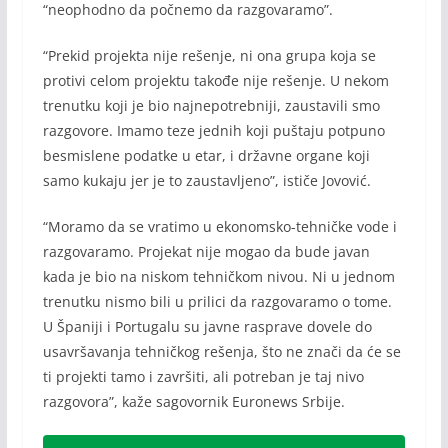
“neophodno da počnemo da razgovaramo”.
“Prekid projekta nije rešenje, ni ona grupa koja se
protivi celom projektu takođe nije rešenje. U nekom
trenutku koji je bio najnepotrebniji, zaustavili smo
razgovore. Imamo teze jednih koji puštaju potpuno
besmislene podatke u etar, i državne organe koji
samo kukaju jer je to zaustavljeno”, ističe Jovović.
“Moramo da se vratimo u ekonomsko-tehničke vode i
razgovaramo. Projekat nije mogao da bude javan
kada je bio na niskom tehničkom nivou. Ni u jednom
trenutku nismo bili u prilici da razgovaramo o tome.
U Španiji i Portugalu su javne rasprave dovele do
usavršavanja tehničkog rešenja, što ne znači da će se
ti projekti tamo i završiti, ali potreban je taj nivo
razgovora”, kaže sagovornik Euronews Srbije.