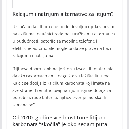
Kalcijum i natrijum alternative za litijum?
U slučaju da litijuma ne bude dovoljno uprkos novim
nalazištima, naučnici rade na istraživanju alternativa.
U budućnosti, baterije za mobilne telefone i
električne automobile mogle bi da se prave na bazi
kalcijuma i natrijuma.
“Njihova dobra osobina je što su izvori tih materijala
daleko rasprostanjeniji nego što su ležišta litijuma.
Kalcit se dobija iz kalcijum karbonata koji imate na
sve strane. Trenutno ovaj natrijum koji se dobija za
potrebe izrade baterija, njihov izvor je morska ili
kamena so”
Od 2010. godine vrednost tone litijum
karbonata “skočila” je oko sedam puta