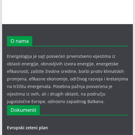
O nama
Energologija je sajt posvećen prvenstveno vijestima iz
oblasti energije, obnovljivih izvora energije, energetske
efikasnosti, zaštite životne sredine, borbi protiv klimatskih
promjena, efikasne ekonomije, održivog razvoja i kretanjima
na tržištu energenata. Posebna pažnja posvećena je
vijestima iz ovih, ali i drugih oblasti, na području
jugoistočne Evrope, odnosno zapadnog Balkana.
Dokumenti
Evropski zeleni plan