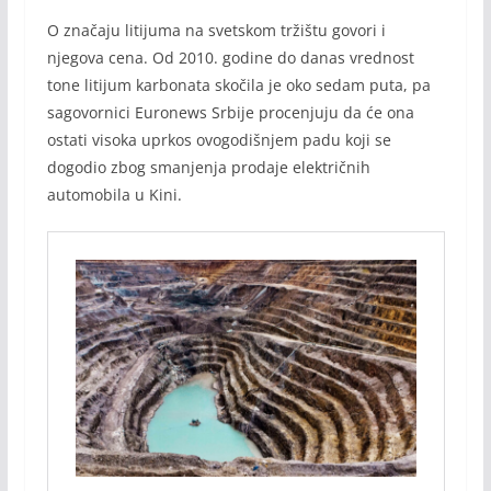
O značaju litijuma na svetskom tržištu govori i
njegova cena. Od 2010. godine do danas vrednost
tone litijum karbonata skočila je oko sedam puta, pa
sagovornici Euronews Srbije procenjuju da će ona
ostati visoka uprkos ovogodišnjem padu koji se
dogodio zbog smanjenja prodaje električnih
automobila u Kini.