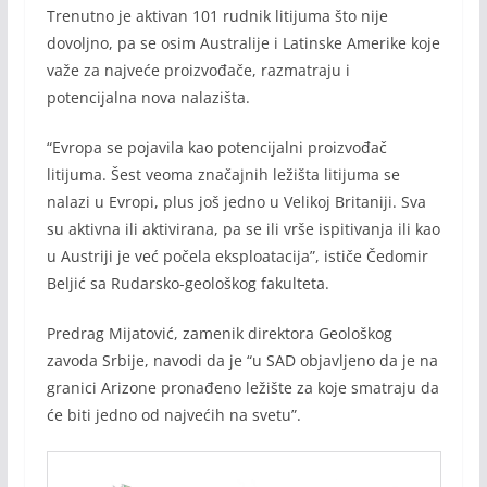
Trenutno je aktivan 101 rudnik litijuma što nije
dovoljno, pa se osim Australije i Latinske Amerike koje
važe za najveće proizvođače, razmatraju i
potencijalna nova nalazišta.
“Evropa se pojavila kao potencijalni proizvođač
litijuma. Šest veoma značajnih ležišta litijuma se
nalazi u Evropi, plus još jedno u Velikoj Britaniji. Sva
su aktivna ili aktivirana, pa se ili vrše ispitivanja ili kao
u Austriji je već počela eksploatacija”, ističe Čedomir
Beljić sa Rudarsko-geološkog fakulteta.
Predrag Mijatović, zamenik direktora Geološkog
zavoda Srbije, navodi da je “u SAD objavljeno da je na
granici Arizone pronađeno ležište za koje smatraju da
će biti jedno od najvećih na svetu”.