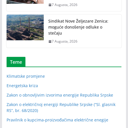
7 Augusta, 2026
Sindikat Nove Željezare Zenica:
moguće donošenje odluke o
stečaju
7 Augusta, 2026
Teme
Klimatske promjene
Energetska kriza
Zakon o obnovljivim izvorima energije Republika Srpske
Zakon o električnoj energiji Republike Srpske (“Sl. glasnik
RS”, br. 68/2020)
Pravilnik o kupcima-proizvođačima električne enegije