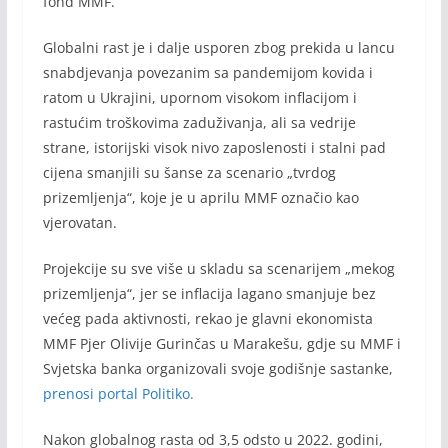
fond MMF.
Globalni rast je i dalje usporen zbog prekida u lancu
snabdjevanja povezanim sa pandemijom kovida i
ratom u Ukrajini, upornom visokom inflacijom i
rastućim troškovima zaduživanja, ali sa vedrije
strane, istorijski visok nivo zaposlenosti i stalni pad
cijena smanjili su šanse za scenario „tvrdog
prizemljenja“, koje je u aprilu MMF označio kao
vjerovatan.
Projekcije su sve više u skladu sa scenarijem „mekog
prizemljenja“, jer se inflacija lagano smanjuje bez
većeg pada aktivnosti, rekao je glavni ekonomista
MMF Pjer Olivije Gurinčas u Marakešu, gdje su MMF i
Svjetska banka organizovali svoje godišnje sastanke,
prenosi portal Politiko.
Nakon globalnog rasta od 3,5 odsto u 2022. godini,