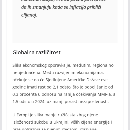
da ih smanjuju kada se inflacija približi 
ciljanoj.
Globalna različitost
Slika ekonomskog oporavka je, međutim, regionalno
neujednačena. Među razvijenim ekonomijama,
očekuje se da će Sjedinjene Američke Države ove
godine imati rast od 2,1 odsto, što je poboljšanje od
0,3 procenta u odnosu na ranija očekivanja MMF-a, a
1,5 odsto u 2024, uz manji porast nezaposlenosti.
U Evropi je slika manje ružičasta zbog njene
izloženosti sukobu u Ukrajini, viših cijena energije i
niže potražnja za njenim izvozom, izazvane