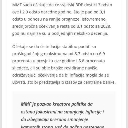
MMF sada očekuje da će svjetski BDP dostići 3 odsto
ove i 2,9 odsto naredne godine, što je pad od 0,1
odsto u odnosu na ranije prognoze. Istovremeno,
srednjoročna očekivanja rasta od 3,1 odsto za 2028.
godinu najniža su u posljednjih nekoliko decenija.
Očekuje se da će inflacija stabilno padati sa
prošlogodišnjeg maksimuma od 8,7 odsto na 6,9
procenata u prosjeku ove godine i 5,8 procenata
sljedeće, ali su obje brojke revidirane naviše,
odražavajući očekivanja da bi inflacija mogla da se
učvrsti, što bi predstavljalo izazov za centralne banke.
MMF je pozvao kreatore politike da 
ostanu fokusirani na smanjenje inflacije i 
da izbegavaju prerano smanjenje 
kamatnih stopa, već da počnu postepeno 