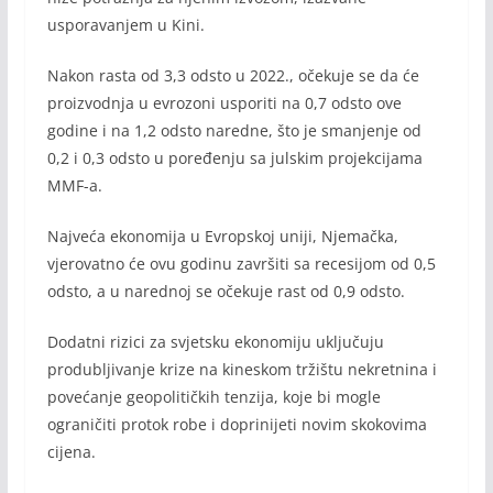
usporavanjem u Kini.
Nakon rasta od 3,3 odsto u 2022., očekuje se da će
proizvodnja u evrozoni usporiti na 0,7 odsto ove
godine i na 1,2 odsto naredne, što je smanjenje od
0,2 i 0,3 odsto u poređenju sa julskim projekcijama
MMF-a.
Najveća ekonomija u Evropskoj uniji, Njemačka,
vjerovatno će ovu godinu završiti sa recesijom od 0,5
odsto, a u narednoj se očekuje rast od 0,9 odsto.
Dodatni rizici za svjetsku ekonomiju uključuju
produbljivanje krize na kineskom tržištu nekretnina i
povećanje geopolitičkih tenzija, koje bi mogle
ograničiti protok robe i doprinijeti novim skokovima
cijena.