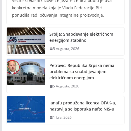
Većinski vlasnik Nove Željezare Zenica odbio je dva
konkretna modela koja je Vlada Federacije BiH
ponudila radi očuvanja integralne proizvodnje,
Srbija: Snabdevanje električnom
energijom stabilno
5 Augusta, 2026
Petrović: Republika Srpska nema
problema sa snabdijevanjem
električnom energijom
5 Augusta, 2026
Janafu produžena licenca OFAK-a,
nastavlja se isporuka nafte NIS-u
1 Jula, 2026