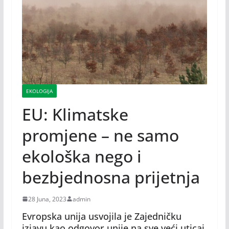
EKOLOGIJA
EU: Klimatske
promjene – ne samo
ekološka nego i
bezbjednosna prijetnja
28 Juna, 2023
admin
Evropska unija usvojila je Zajedničku
izjavu kao odgovor unije na sve veći uticaj