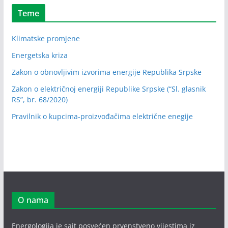
Teme
Klimatske promjene
Energetska kriza
Zakon o obnovljivim izvorima energije Republika Srpske
Zakon o električnoj energiji Republike Srpske (“Sl. glasnik
RS”, br. 68/2020)
Pravilnik o kupcima-proizvođačima električne enegije
O nama
Energologija je sajt posvećen prvenstveno vijestima iz