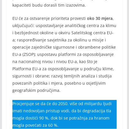
kapaciteti budu dorasli tim izazovima.
EU će za ostvarenje prioriteta provesti
oko 30 mjera
,
uključujući: uspostavljanje analitičkog centra za klimu
i bezbjednost okoline u okviru Satelitskog centra EU-
a; raspoređivanje savjetnika za okolinu u misije i
operacije zajedničke sigurnosne i obrambene politike
EU-a (ZSOP); uspostavu platformi za osposobljavanje
na nacionalnoj nivou i nivou EU-a, kao što je
Platforma EU-a za osposobljavanje u području klime,
sigurnosti i obrane; razvoj temljnih analiza i studija
povezanih politika i mjera, posebno u osjetljivim
geografskim područjima.
Procjenjuje se da će do 2050. više od milijardu ljudi
imati nedovoljan pristup vodi, da bi degradacija tla
mogla dostići 90 %, dok bi se potražnja za hranom
mogla povećati za 60 %.