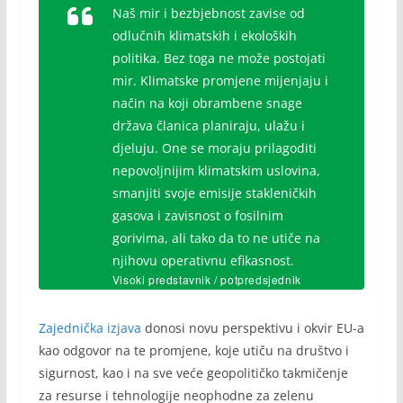
Naš mir i bezbjebnost zavise od
odlučnih klimatskih i ekoloških
politika. Bez toga ne može postojati
mir. Klimatske promjene mijenjaju i
način na koji obrambene snage
država članica planiraju, ulažu i
djeluju. One se moraju prilagoditi
nepovoljnijim klimatskim uslovina,
smanjiti svoje emisije stakleničkih
gasova i zavisnost o fosilnim
gorivima, ali tako da to ne utiče na
njihovu operativnu efikasnost.
Visoki predstavnik / potpredsjednik
Evropske komisije Žozep Borelj
Zajednička izjava
donosi novu perspektivu i okvir EU-a
kao odgovor na te promjene, koje utiču na društvo i
sigurnost, kao i na sve veće geopolitičko takmičenje
za resurse i tehnologije neophodne za zelenu