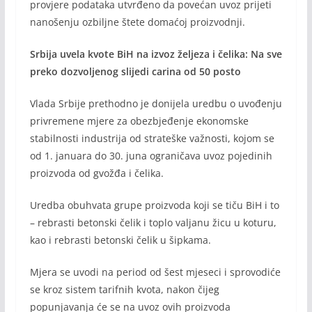
provjere podataka utvrđeno da povećan uvoz prijeti
nanošenju ozbiljne štete domaćoj proizvodnji.
Srbija uvela kvote BiH na izvoz željeza i čelika: Na sve
preko dozvoljenog slijedi carina od 50 posto
Vlada Srbije prethodno je donijela uredbu o uvođenju
privremene mjere za obezbjeđenje ekonomske
stabilnosti industrija od strateške važnosti, kojom se
od 1. januara do 30. juna ograničava uvoz pojedinih
proizvoda od gvožđa i čelika.
Uredba obuhvata grupe proizvoda koji se tiču BiH i to
– rebrasti betonski čelik i toplo valjanu žicu u koturu,
kao i rebrasti betonski čelik u šipkama.
Mjera se uvodi na period od šest mjeseci i sprovodiće
se kroz sistem tarifnih kvota, nakon čijeg
popunjavanja će se na uvoz ovih proizvoda