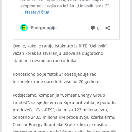
Ovo je, kako je ranije istaknuto iz RiTE “Ugljevik”,
važan korak ka stvaranju uslova za dugoročno
stabilan i nesmetan rad rudnika.
Koncesiono polje “Istok 2” obezbjeđuje rad
termoelektrane narednih više od 20 godina.
Podsjećamo, kompanija “Comsar Energy Group
Limited”, sa sjedištem na Kipru prihvatila je ponudu
preduzeća “Gas-RES”, da im za 123 miliona evra,
odnosno 240,5 miliona KM proda svoju kćerka-firmu
Comsar Energy Republike Srpske, koja je nosilac
koncesionih prava na ležištima uglja, koja se graniče