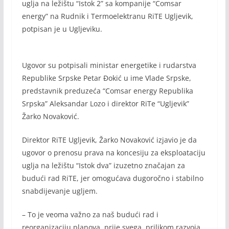
uglja na ležištu “Istok 2” sa kompanije “Comsar
energy” na Rudnik i Termoelektranu RiTE Ugljevik,
potpisan je u Ugljeviku.
Ugovor su potpisali ministar energetike i rudarstva
Republike Srpske Petar Đokić u ime Vlade Srpske,
predstavnik preduzeća “Comsar energy Republika
Srpska” Aleksandar Lozo i direktor RiTe “Ugljevik”
Žarko Novaković.
Direktor RiTE Ugljevik, Žarko Novaković izjavio je da
ugovor o prenosu prava na koncesiju za eksploataciju
uglja na ležištu “Istok dva” izuzetno značajan za
budući rad RiTE, jer omogućava dugoročno i stabilno
snabdijevanje ugljem.
– To je veoma važno za naš budući rad i
reorganizaciju planova, prije svega, prilikom razvoja