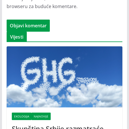
browseru za buduće komentare.
Vijesti
EKOLOGIJA
NAJNOVIJE
Skupština Srbije razmatraće