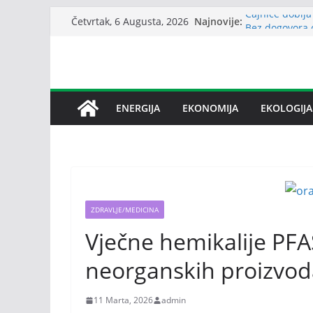
Skip
Najnovije:
Čajniče dobija
Četvrtak, 6 Augusta, 2026
to
Bez dogovora 
međusobne opt
content
Srbija: Snabd
Petrović: Rep
snabdijevanje
Janafu produže
ENERGIJA
EKONOMIJA
EKOLOGIJA
nafte NIS-u
ZDRAVLJE/MEDICINA
Vječne hemikalije PFA
neorganskih proizvoda
11 Marta, 2026
admin