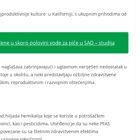
jproduktivnije kulture u Kaliforniji, s ukupnim prihodima od
ne u skoro polovini vode za piće u SAD – studija
a naglašava zabrinjavajući i uglavnom neriješen nedostatak u
toje u okolišu, a neki predstavljaju ozbiljne zdravstvene
oškim, reproduktivnim i razvojnim oštećenjima.
a od hiljada hemikalija koje se koriste u potrošačkim
nici, kao i pesticidima. Utvrđeno je da su neke PFAS
 i povezane su sa štetnim zdravstvenim efektima
razvojne toksičnosti .