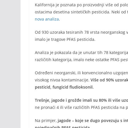
Kalifornija je poznata po proizvodnji više od pol
ostacima desetina sintetičkih pesticida. Neki od 
nova analiza
.
Od 930 uzoraka tesiranih 78 vrsta neorganskog vo
imalo je tragove PFAS pesticida.
Analiza je pokazala da je unutar tih 78 kategorija
različitih kategorija, imalo neke ostatke PFAS pes
Određeni neorganski, ili konvencionalno uzgojeni
visokog nivoa kontaminacije.
Više od 90% uzoraka
pesticid, fungicid fludioksonil.
Trešnje, jagode i grožđe imali su 80% ili više 
ne pronaći 4 ili više različitih PFAS pesticida 
Na primjer,
jagode – koje se dugo povezuju s i
pojedinačnih PFAS pesticida.