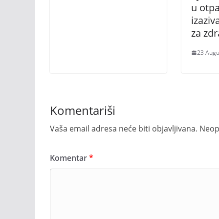
u otp
izaziv
za zdr
23 Augu
Komentariši
Vaša email adresa neće biti objavljivana.
Neop
Komentar
*