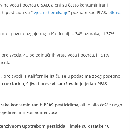
ovine voća i povrća u SAD, a oni su često kontaminirani
tih pesticida su ”
vječne hemikalije
” poznate kao PFAS,
otkriva
ća i povrća uzgojenog u Kaliforniji – 348 uzoraka, ili 37%,
 proizvoda, 40 pojedinačnih vrsta voća i povrća, ili 51%
ticida.
, proizvodi iz Kalifornije ističu se u podacima zbog posebno
 nektarina, šljiva i breskvi sadržavalo je jedan PFAS
uzoraka kontaminiranih PFAS pesticidima
, ali je bilo češće nego
na pojedinačnim komadima voća.
ntenzivnom upotrebom pesticida – imale su ostatke 10