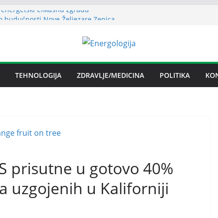
 energetski efikasnu zgradu
o budućnosti Nove Željezare Zenica,
užbe Vlade FBiH i vlasnika
evanje električnom energijom stabilno
ublika Srpska nema problema sa
m električnom energijom
na licenca OFAK-a, nastavlja se isporuka
TEHNOLOGIJA
ZDRAVLJE/MEDICINA
POLITIKA
KO
S prisutne u gotovo 40%
 uzgojenih u Kaliforniji