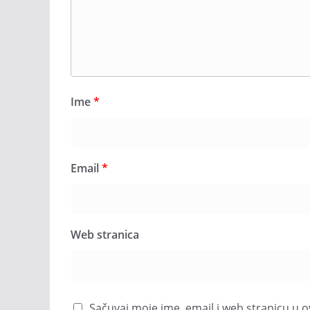
Ime
*
Email
*
Web stranica
Sačuvaj moje ime, email i web stranicu 