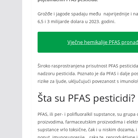
Grožđe i jagode spadaju među najvrijednije i na
6,5 i 3 milijarde dolara u 2023. godini.
Vječne hemikalije PFAS pronađe
Široko rasprostranjena prisutnost PFAS pesticid
nadzoru pesticida. Poznato je da PFAS i dalje pos
rizike za ljude, uključujući povezanost s imunol
Šta su PFAS pesticidi?
PFAS, ili per- i polifluoralkil supstance, su grup
proizvodima, farmaceutskim proizvodima i elektro
supstance vrlo toksične, čak i u niskim dozama,
poput imunosupresije , raka te reproduktivne i 