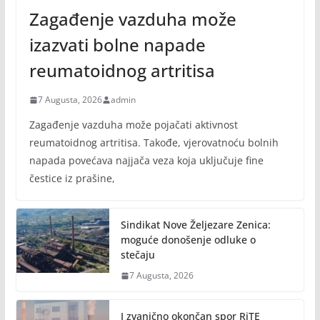
Zagađenje vazduha može
izazvati bolne napade
reumatoidnog artritisa
7 Augusta, 2026
admin
Zagađenje vazduha može pojačati aktivnost
reumatoidnog artritisa. Takođe, vjerovatnoću bolnih
napada povećava najjača veza koja uključuje fine
čestice iz prašine,
Sindikat Nove Željezare Zenica:
moguće donošenje odluke o
stečaju
7 Augusta, 2026
I zvanično okončan spor RiTE