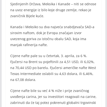
Sjedinjenih Država, Meksika i Kanade – niti se odnose
na uvoz energije iz bilo koje druge zemlje, rekao je
zvaničnik Bijele kuće.
Kanada i Meksiko su dva najveća snabdjevača SAD-a
sirovim naftom, dok je Evropa značajan izvor
uvezenog goriva za istočnu obalu SAD, koja ima
manjak rafinerija nafte.
Cijene nafte pale su u četvrtak, 3. aprila, za 6 %.
Fjučersi na Brent su pojeftinili za 4,51 USD, ili 6,02%,
na 70,44 USD po barelu. Fjučersi američke nafte West
Texas Intermediate oslabili su 4,63 dolara, ili 6,46%,
na 67,08 dolara.
Cijene nafte bile su već 4 % niže i prije zvaničnog
uvođenja carina, jer su investitori reagovali na carine,
zabrinuti da će taj potez pokrenuti globalni trgovinski