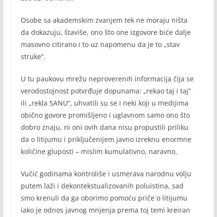
Osobe sa akademskim zvanjem tek ne moraju ništa
da dokazuju, štaviše, ono što one izgovore biće dalje
masovno citirano i to uz napomenu da je to „stav
struke“.
U tu paukovu mrežu neproverenih informacija čija se
verodostojnost potvrđuje dopunama: „rekao taj i taj“
ili „rekla SANU“, uhvatili su se i neki koji u medijima
obično govore promišljeno i uglavnom samo ono što
dobro znaju, ni oni ovih dana nisu propustili priliku
da o litijumu i priključenijem javno izreknu enormne
količine gluposti – mislim kumulativno, naravno.
Vučić godinama kontroliše i usmerava narodnu volju
putem laži i dekontekstualizovanih poluistina, sad
smo krenuli da ga oborimo pomoću priče o litijumu
iako je odnos javnog mnjenja prema toj temi kreiran