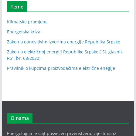
Teme
Klimatske promjene
Energetska kriza
Zakon o obnovljivim izvorima energije Republika Srpske
Zakon o električnoj energiji Republike Srpske (“Sl. glasnik
RS”, br. 68/2020)
Pravilnik o kupcima-proizvođačima električne enegije
O nama
Energologija je sajt posvećen prvenstveno vijestima iz