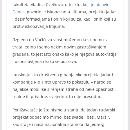
fakulteta Vladica Cvetković u tesktu,
koji je objavio
Danas
, govorio je iskopavanju litijuma, projektu Jadar
i dezinformacijama i onih koji su za, kao i onih koji su
protiv iskopavanja litijuma.
“Izgleda da Vučićevu vlast možemo da skinemo s
vrata jedino i samo nekim novim zastrašivanjem
građana, to jest isto onako kako je njegova autokratija
i uspostavljena i kako se održava.
Junsko-julska društvena gibanja oko projekta Jadar i
kompanije Rio Tinto upravo to pokazuju – narod se
najlakše mobiliše širenjem straha od neke opasnosti,
realne ili prividne, svejedno, to nije presudno.
Ponižavajuće je što nismo u stanju da jedan rudarski
projekat odbacimo mirno, bez svađe i bez „Marš!“,
kao što je i naša nacionalna sramota da jednog