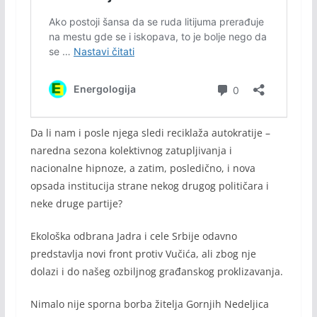
Da li nam i posle njega sledi reciklaža autokratije –
naredna sezona kolektivnog zatupljivanja i
nacionalne hipnoze, a zatim, posledično, i nova
opsada institucija strane nekog drugog političara i
neke druge partije?
Ekološka odbrana Jadra i cele Srbije odavno
predstavlja novi front protiv Vučića, ali zbog nje
dolazi i do našeg ozbiljnog građanskog proklizavanja.
Nimalo nije sporna borba žitelja Gornjih Nedeljica