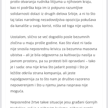
protiv otvaranja rudnika litijuma u njihovom kraju,
kao ni podrška koja im iz potpuno razumljive
solidarnosti dolazi iz drugih delova Srbije, a ni to što
taj talas narodnog nezadovoljstva opozicija pokušava
da kanališe u svoju korist, ništa od toga nije upitno.
Uostalom, slično se već dogodilo posle bezumnih
zločina u maju prošle godine. Kao što vlast ni tada
nije snosila neposrednu krivicu za bezumna masovna
ubistva – ali je bila odgovorna za kultivaciju nasilja u
javnom prostoru, pa su protesti bili opravdani – tako
je i sada: ona nije kriva što jadarit postoji i što je
ležište otkrila strana kompanija, ali jeste
najodgovornija za to što nam je društvo razoreno
nepoverenjem i što u njemu javna rasprava nije
moguća.
Neposredne žrtve takve situacije jesu građani Gornjih