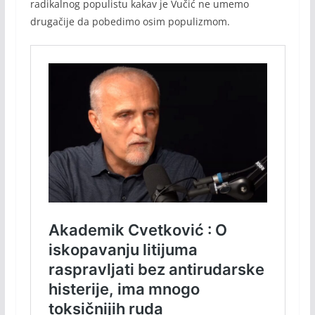
radikalnog populistu kakav je Vučić ne umemo
drugačije da pobedimo osim populizmom.