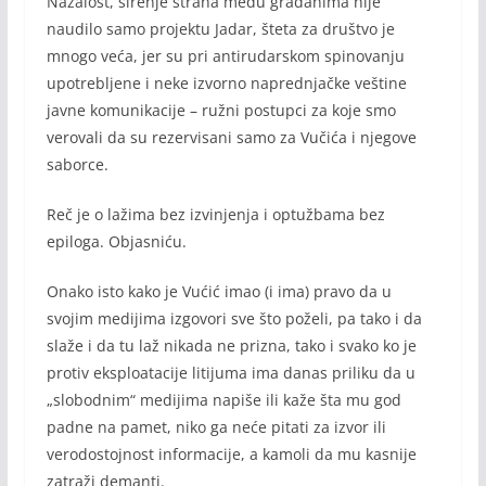
Nažalost, širenje straha među građanima nije
naudilo samo projektu Jadar, šteta za društvo je
mnogo veća, jer su pri antirudarskom spinovanju
upotrebljene i neke izvorno naprednjačke veštine
javne komunikacije – ružni postupci za koje smo
verovali da su rezervisani samo za Vučića i njegove
saborce.
Reč je o lažima bez izvinjenja i optužbama bez
epiloga. Objasniću.
Onako isto kako je Vućić imao (i ima) pravo da u
svojim medijima izgovori sve što poželi, pa tako i da
slaže i da tu laž nikada ne prizna, tako i svako ko je
protiv eksploatacije litijuma ima danas priliku da u
„slobodnim“ medijima napiše ili kaže šta mu god
padne na pamet, niko ga neće pitati za izvor ili
verodostojnost informacije, a kamoli da mu kasnije
zatraži demanti.