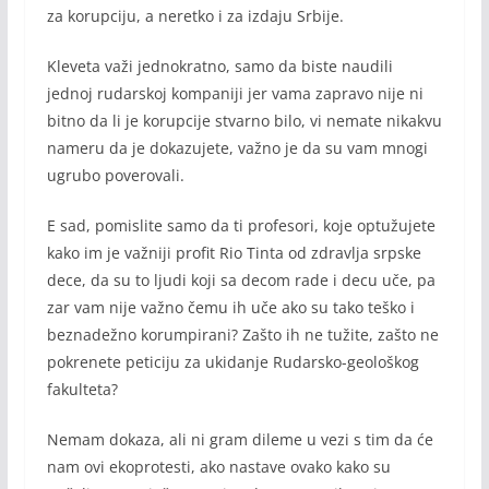
za korupciju, a neretko i za izdaju Srbije.
Kleveta važi jednokratno, samo da biste naudili
jednoj rudarskoj kompaniji jer vama zapravo nije ni
bitno da li je korupcije stvarno bilo, vi nemate nikakvu
nameru da je dokazujete, važno je da su vam mnogi
ugrubo poverovali.
E sad, pomislite samo da ti profesori, koje optužujete
kako im je važniji profit Rio Tinta od zdravlja srpske
dece, da su to ljudi koji sa decom rade i decu uče, pa
zar vam nije važno čemu ih uče ako su tako teško i
beznadežno korumpirani? Zašto ih ne tužite, zašto ne
pokrenete peticiju za ukidanje Rudarsko-geološkog
fakulteta?
Nemam dokaza, ali ni gram dileme u vezi s tim da će
nam ovi ekoprotesti, ako nastave ovako kako su