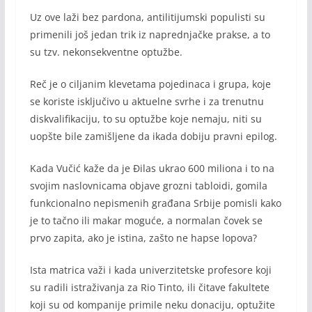
Uz ove laži bez pardona, antilitijumski populisti su
primenili još jedan trik iz naprednjačke prakse, a to
su tzv. nekonsekventne optužbe.
Reč je o ciljanim klevetama pojedinaca i grupa, koje
se koriste isključivo u aktuelne svrhe i za trenutnu
diskvalifikaciju, to su optužbe koje nemaju, niti su
uopšte bile zamišljene da ikada dobiju pravni epilog.
Kada Vučić kaže da je Đilas ukrao 600 miliona i to na
svojim naslovnicama objave grozni tabloidi, gomila
funkcionalno nepismenih građana Srbije pomisli kako
je to tačno ili makar moguće, a normalan čovek se
prvo zapita, ako je istina, zašto ne hapse lopova?
Ista matrica važi i kada univerzitetske profesore koji
su radili istraživanja za Rio Tinto, ili čitave fakultete
koji su od kompanije primile neku donaciju, optužite