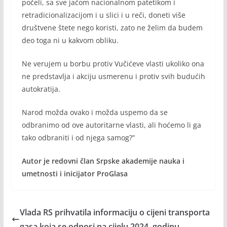
počeli, sa sve jačom nacionalnom patetikom i
retradicionalizacijom i u slici i u reči, doneti više
društvene štete nego koristi, zato ne želim da budem
deo toga ni u kakvom obliku.
Ne verujem u borbu protiv Vučićeve vlasti ukoliko ona
ne predstavlja i akciju usmerenu i protiv svih budućih
autokratija.
Narod možda ovako i možda uspemo da se
odbranimo od ove autoritarne vlasti, ali hoćemo li ga
tako odbraniti i od njega samog?”
Autor je redovni član Srpske akademije nauka i
umetnosti i inicijator ProGlasa
Vlada RS prihvatila informaciju o cijeni transporta
gasa koja se odnosi na cijelu 2024. godinu