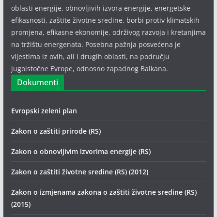
oblasti energije, obnovljivih izvora energije, energetske
efikasnosti, zaštite životne sredine, borbi protiv klimatskih
promjena, efikasne ekonomije, održivog razvoja i kretanjima
na tržištu energenata. Posebna pažnja posvećena je
vijestima iz ovih, ali i drugih oblasti, na području
jugoistočne Evrope, odnosno zapadnog Balkana.
Dokumenti
Evropski zeleni plan
Zakon o zaštiti prirode (RS)
Zakon o obnovljivim izvorima energije (RS)
Zakon o zaštiti životne sredine (RS) (2012)
Zakon o izmjenama zakona o zaštiti životne sredine (RS)
(2015)