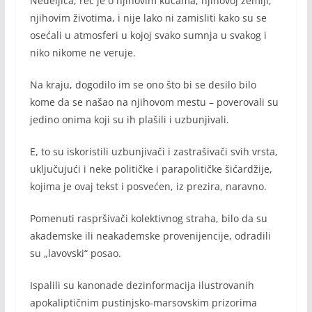
Nedeljica, reč je o njihovim kućama, njihovoj zemlji,
njihovim životima, i nije lako ni zamisliti kako su se
osećali u atmosferi u kojoj svako sumnja u svakog i
niko nikome ne veruje.
Na kraju, dogodilo im se ono što bi se desilo bilo
kome da se našao na njihovom mestu – poverovali su
jedino onima koji su ih plašili i uzbunjivali.
E, to su iskoristili uzbunjivači i zastrašivači svih vrsta,
uključujući i neke političke i parapolitičke šićardžije,
kojima je ovaj tekst i posvećen, iz prezira, naravno.
Pomenuti raspršivači kolektivnog straha, bilo da su
akademske ili neakademske provenijencije, odradili
su „lavovski“ posao.
Ispalili su kanonade dezinformacija ilustrovanih
apokaliptičnim pustinjsko-marsovskim prizorima