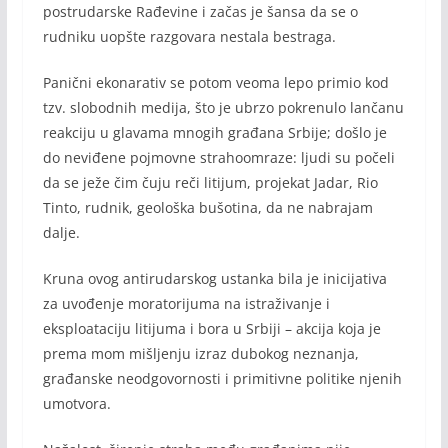
postrudarske Rađevine i začas je šansa da se o
rudniku uopšte razgovara nestala bestraga.
Panični ekonarativ se potom veoma lepo primio kod
tzv. slobodnih medija, što je ubrzo pokrenulo lančanu
reakciju u glavama mnogih građana Srbije; došlo je
do neviđene pojmovne strahoomraze: ljudi su počeli
da se ježe čim čuju reči litijum, projekat Jadar, Rio
Tinto, rudnik, geološka bušotina, da ne nabrajam
dalje.
Kruna ovog antirudarskog ustanka bila je inicijativa
za uvođenje moratorijuma na istraživanje i
eksploataciju litijuma i bora u Srbiji – akcija koja je
prema mom mišljenju izraz dubokog neznanja,
građanske neodgovornosti i primitivne politike njenih
umotvora.