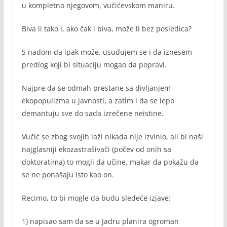
u kompletno njegovom, vučićevskom maniru.
Biva li tako i, ako čak i biva, može li bez posledica?
S nadom da ipak može, usuđujem se i da iznesem
predlog koji bi situaciju mogao da popravi.
Najpre da se odmah prestane sa divljanjem
ekopopulizma u javnosti, a zatim i da se lepo
demantuju sve do sada izrečene neistine.
Vučić se zbog svojih laži nikada nije izvinio, ali bi naši
najglasniji ekozastrašivači (počev od onih sa
doktoratima) to mogli da učine, makar da pokažu da
se ne ponašaju isto kao on.
Recimo, to bi mogle da budu sledeće izjave:
1) napisao sam da se u Jadru planira ogroman