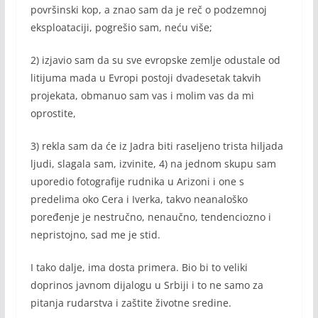
površinski kop, a znao sam da je reč o podzemnoj
eksploataciji, pogrešio sam, neću više;
2) izjavio sam da su sve evropske zemlje odustale od
litijuma mada u Evropi postoji dvadesetak takvih
projekata, obmanuo sam vas i molim vas da mi
oprostite,
3) rekla sam da će iz Jadra biti raseljeno trista hiljada
ljudi, slagala sam, izvinite, 4) na jednom skupu sam
uporedio fotografije rudnika u Arizoni i one s
predelima oko Cera i Iverka, takvo neanaloško
poređenje je nestručno, nenaučno, tendenciozno i
nepristojno, sad me je stid.
I tako dalje, ima dosta primera. Bio bi to veliki
doprinos javnom dijalogu u Srbiji i to ne samo za
pitanja rudarstva i zaštite životne sredine.