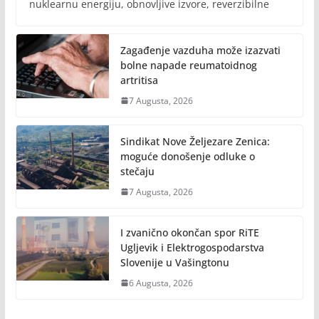
nuklearnu energiju, obnovljive izvore, reverzibilne
Zagađenje vazduha može izazvati
bolne napade reumatoidnog
artritisa
7 Augusta, 2026
Sindikat Nove Željezare Zenica:
moguće donošenje odluke o
stečaju
7 Augusta, 2026
I zvanično okončan spor RiTE
Ugljevik i Elektrogospodarstva
Slovenije u Vašingtonu
6 Augusta, 2026