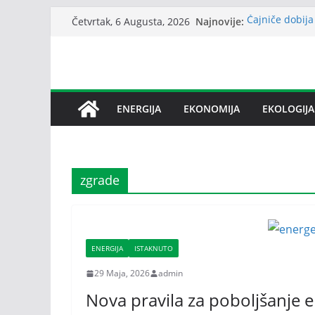
Skip
Najnovije:
Čajniče dobija
Četvrtak, 6 Augusta, 2026
to
Bez dogovora 
međusobne opt
content
Srbija: Snabd
Petrović: Rep
snabdijevanje
Janafu produže
ENERGIJA
EKONOMIJA
EKOLOGIJA
nafte NIS-u
zgrade
ENERGIJA
ISTAKNUTO
29 Maja, 2026
admin
Nova pravila za poboljšanje 