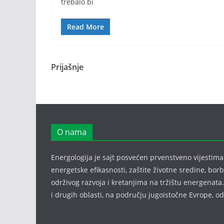
trebalo bi
Read More
Prijašnje
O nama
Energologija je sajt posvećen prvenstveno vijestima i
energetske efikasnosti, zaštite životne sredine, bor
održivog razvoja i kretanjima na tržištu energenata.
i drugih oblasti, na području jugoistočne Evrope, 