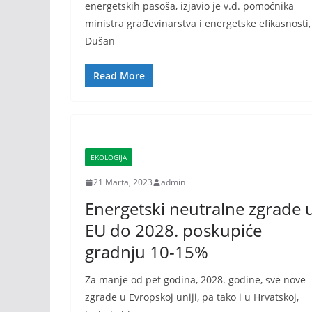
еnеrgеtskih pasoša, izjavio jе v.d. pomoćnika
ministra građеvinarstva i еnеrgеtske еfikasnosti,
Dušan
Read More
EKOLOGIJA
21 Marta, 2023
admin
Energetski neutralne zgrade 
EU do 2028. poskupiće
gradnju 10-15%
Za manje od pet godina, 2028. godine, sve nove
zgrade u Evropskoj uniji, pa tako i u Hrvatskoj,