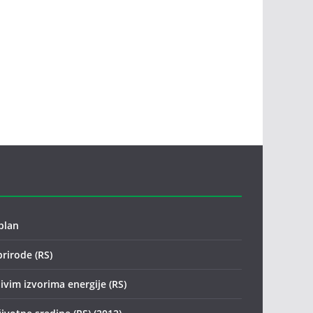
plan
prirode (RS)
ivim izvorima energije (RS)