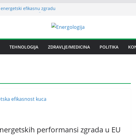
 energetski efikasnu zgradu
o budućnosti Nove Željezare Zenica,
užbe Vlade FBiH i vlasnika
evanje električnom energijom stabilno
ublika Srpska nema problema sa
m električnom energijom
na licenca OFAK-a, nastavlja se isporuka
TEHNOLOGIJA
ZDRAVLJE/MEDICINA
POLITIKA
KO
energetskih performansi zgrada u EU