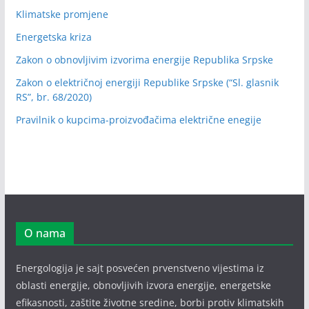
Klimatske promjene
Energetska kriza
Zakon o obnovljivim izvorima energije Republika Srpske
Zakon o električnoj energiji Republike Srpske (“Sl. glasnik
RS”, br. 68/2020)
Pravilnik o kupcima-proizvođačima električne enegije
O nama
Energologija je sajt posvećen prvenstveno vijestima iz
oblasti energije, obnovljivih izvora energije, energetske
efikasnosti, zaštite životne sredine, borbi protiv klimatskih