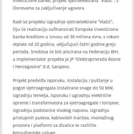
investicione banke, projekt Vjetroelektrana “Vlašić”, s
Osnovama za zaključivanje ugovora.
Radi se projektu izgradnje vjetroelektrane “Vlašić”,
čiju će realizaciju sufinansirati Evropska investiciona
banka kreditom u iznosu od 36 miliona evra, s rokom
otplate od 20 godina, uključujući četiri godine grejs
perioda. Sredstva će biti alocirana na Federaciju BiH,
a implementator projekta je JP “Elektroprivreda Bosne
i Hercegovine” d.d. Sarajevo.
Projekt predviđa isporuku, instalaciju i puštanje u
pogon vjetroagregata instalirane snage do 50 MW,
izgradnju temelja, isporuku i ugradnju električne
opreme i transformatora za vjetroagregate i tornjeve,
izgradnju podstanice visokog napona, izgradnju
pristupnih puteva, kablovskih tranšea, montažnog
prostora i platformi za dizalice te različite
konsultantske usluge.