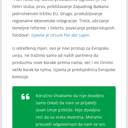
četiri stuba: prvo, približavanje Zapadnog Balkana
jedinstvenom tržištu EU. Drugo, produbljivanje
regionalne ekonomske integracije. Treće, ubrzanje
temeljne reforme. I četvrto, povećanje pretpristupnih
fondova”,
izjavila je Ursula fon der Lajen.
U određenoj mjeri, ovo je novi pristup za Evropsku
uniju, ne tražimo samo od naših partnera da
preduzmu nove korake prema nama, već i mi činimo
veliki korak ka njima, izjavila je predsjednica Evropske
komisije.
Konačno shvatamo da nije dovoljno
samo čekati da nam se prijatelji
izvan Unije približe. Nije dovoljno
reći da su vrata otvorena. Moramo
preuzeti odgovornost da nam se oni,