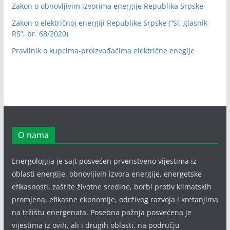
Zakon o obnovljivim izvorima energije Republika Srpske
Zakon o električnoj energiji Republike Srpske (“Sl. glasnik
RS”, br. 68/2020)
Pravilnik o kupcima-proizvođačima električne enegije
O nama
Energologija je sajt posvećen prvenstveno vijestima iz
oblasti energije, obnovljivih izvora energije, energetske
efikasnosti, zaštite životne sredine, borbi protiv klimatskih
promjena, efikasne ekonomije, održivog razvoja i kretanjima
na tržištu energenata. Posebna pažnja posvećena je
vijestima iz ovih, ali i drugih oblasti, na području