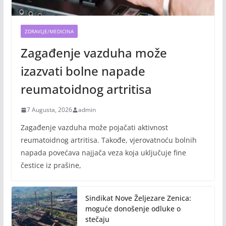
ZDRAVLJE/MEDICINA
Zagađenje vazduha može
izazvati bolne napade
reumatoidnog artritisa
7 Augusta, 2026
admin
Zagađenje vazduha može pojačati aktivnost
reumatoidnog artritisa. Takođe, vjerovatnoću bolnih
napada povećava najjača veza koja uključuje fine
čestice iz prašine,
Sindikat Nove Željezare Zenica:
moguće donošenje odluke o
stečaju