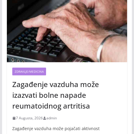
ZDRAVLJE/MEDICINA
Zagađenje vazduha može
izazvati bolne napade
reumatoidnog artritisa
7 Augusta, 2026
admin
Zagađenje vazduha može pojačati aktivnost