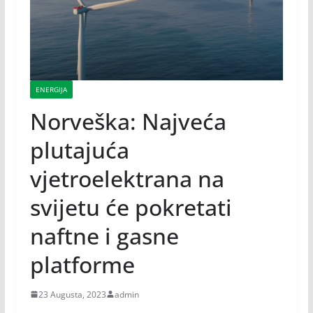
ENERGIJA
Norveška: Najveća
plutajuća
vjetroelektrana na
svijetu će pokretati
naftne i gasne
platforme
23 Augusta, 2023
admin