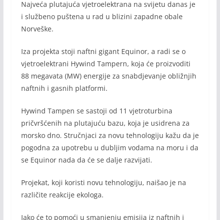
Najveća plutajuća vjetroelektrana na svijetu danas je
i službeno puštena u rad u blizini zapadne obale
Norveške.
Iza projekta stoji naftni gigant Equinor, a radi se o
vjetroelektrani Hywind Tampern, koja će proizvoditi
88 megavata (MW) energije za snabdjevanje obližnjih
naftnih i gasnih platformi.
Hywind Tampen se sastoji od 11 vjetroturbina
pričvršćenih na plutajuću bazu, koja je usidrena za
morsko dno. Stručnjaci za novu tehnologiju kažu da je
pogodna za upotrebu u dubljim vodama na moru i da
se Equinor nada da će se dalje razvijati.
Projekat, koji koristi novu tehnologiju, naišao je na
različite reakcije ekologa.
Iako će to pomoći u smanjenju emisija iz naftnih i