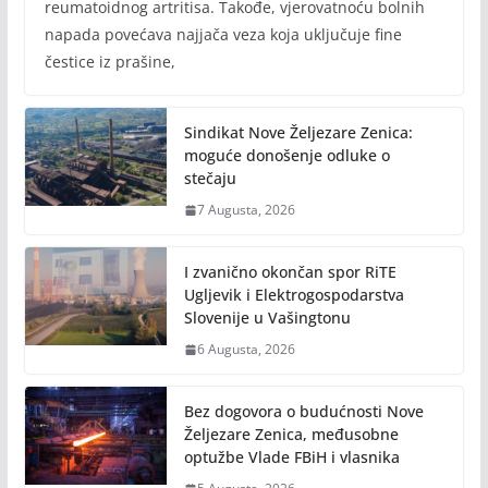
reumatoidnog artritisa. Takođe, vjerovatnoću bolnih
napada povećava najjača veza koja uključuje fine
čestice iz prašine,
Sindikat Nove Željezare Zenica:
moguće donošenje odluke o
stečaju
7 Augusta, 2026
I zvanično okončan spor RiTE
Ugljevik i Elektrogospodarstva
Slovenije u Vašingtonu
6 Augusta, 2026
Bez dogovora o budućnosti Nove
Željezare Zenica, međusobne
optužbe Vlade FBiH i vlasnika