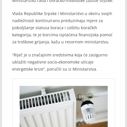
Ministarstvu rada i boračko-invalidske zaštite Srpske.
Vlada Republike Srpske i Ministarstvo u okviru svojih
nadležnosti kontinuirano preduzimaju mjere za
poboljšanje statusa boraca i zaštitu boračkih
kategorija, te je borcima isplaćena finansijska pomoć
za troškove grijanja, kažu u resornom ministarstvu.
“Riječ je o značajnim sredstvima koja će zasigurno
ublažiti negativne socio-ekonomske uticaje
energetske krize”, poručili su iz Ministarstva.