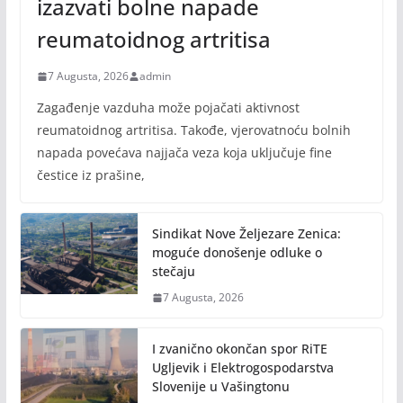
izazvati bolne napade
reumatoidnog artritisa
7 Augusta, 2026
admin
Zagađenje vazduha može pojačati aktivnost
reumatoidnog artritisa. Takođe, vjerovatnoću bolnih
napada povećava najjača veza koja uključuje fine
čestice iz prašine,
Sindikat Nove Željezare Zenica:
moguće donošenje odluke o
stečaju
7 Augusta, 2026
I zvanično okončan spor RiTE
Ugljevik i Elektrogospodarstva
Slovenije u Vašingtonu