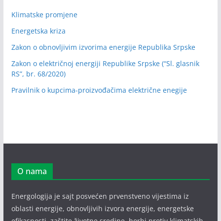
Klimatske promjene
Energetska kriza
Zakon o obnovljivim izvorima energije Republika Srpske
Zakon o električnoj energiji Republike Srpske (“Sl. glasnik
RS”, br. 68/2020)
Pravilnik o kupcima-proizvođačima električne enegije
O nama
Energologija je sajt posvećen prvenstveno vijestima iz
oblasti energije, obnovljivih izvora energije, energetske
efikasnosti, zaštite životne sredine, borbi protiv klimatskih