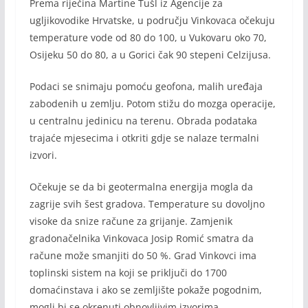
Prema riječina Martine Tušl iz Agencije za
ugljikovodike Hrvatske, u području Vinkovaca očekuju
temperature vode od 80 do 100, u Vukovaru oko 70,
Osijeku 50 do 80, a u Gorici čak 90 stepeni Celzijusa.
Podaci se snimaju pomoću geofona, malih uređaja
zabodenih u zemlju. Potom stižu do mozga operacije,
u centralnu jedinicu na terenu. Obrada podataka
trajaće mjesecima i otkriti gdje se nalaze termalni
izvori.
Očekuje se da bi geotermalna energija mogla da
zagrije svih šest gradova. Temperature su dovoljno
visoke da snize račune za grijanje. Zamjenik
gradonačelnika Vinkovaca Josip Romić
smatra da
račune može smanjiti do 50 %. Grad Vinkovci ima
toplinski sistem na koji se priključi do 1700
domaćinstava i ako se zemljište pokaže pogodnim,
mogli bi se okrenuti obnovljivim izvorima