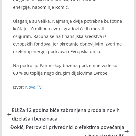
energije, napominje Romić.
Ulaganja su velika. Najmanje dvije potrebne bušotine
koštaju 10 miliona evra i gradovi će ih morati
osigurati. Računa se na finansijska sredstva iz
evropskih fondova, jer okretanje obnovljivim izvorima
i zelenoj energiji podržava i Evropska unija.
Na području Panonskog bazena podzemne vode su
60 % su toplije nego drugim dijelovima Evrope.
Izvor:
Nova TV
EU:Za 12 godina biće zabranjena prodaja novih
dizelaša i benzinaca
Đokić, Petrović i privrednici o efektima povećanja
cijene struje u RS