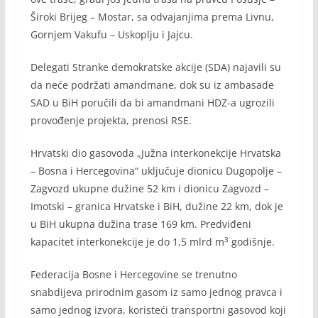
Široki Brijeg – Mostar, sa odvajanjima prema Livnu,
Gornjem Vakufu – Uskoplju i Jajcu.
Delegati Stranke demokratske akcije (SDA) najavili su
da neće podržati amandmane, dok su iz ambasade
SAD u BiH poručili da bi amandmani HDZ-a ugrozili
provođenje projekta, prenosi RSE.
Hrvatski dio gasovoda „Južna interkonekcije Hrvatska
– Bosna i Hercegovina“ uključuje dionicu Dugopolje –
Zagvozd ukupne dužine 52 km i dionicu Zagvozd –
Imotski – granica Hrvatske i BiH, dužine 22 km, dok je
u BiH ukupna dužina trase 169 km. Predviđeni
3
kapacitet interkonekcije je do 1,5 mlrd m
godišnje.
Federacija Bosne i Hercegovine se trenutno
snabdijeva prirodnim gasom iz samo jednog pravca i
samo jednog izvora, koristeći transportni gasovod koji