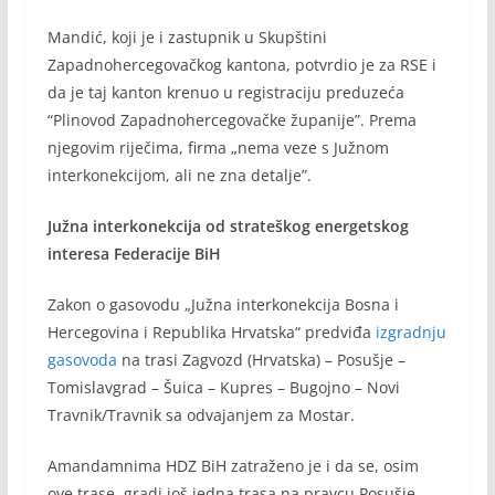
Mandić, koji je i zastupnik u Skupštini
Zapadnohercegovačkog kantona, potvrdio je za RSE i
da je taj kanton krenuo u registraciju preduzeća
“Plinovod Zapadnohercegovačke županije”. Prema
njegovim riječima, firma „nema veze s Južnom
interkonekcijom, ali ne zna detalje”.
Južna interkonekcija od strateškog energetskog
interesa Federacije BiH
Zakon o gasovodu „Južna interkonekcija Bosna i
Hercegovina i Republika Hrvatska“ predviđa
izgradnju
gasovoda
na trasi Zagvozd (Hrvatska) – Posušje –
Tomislavgrad – Šuica – Kupres – Bugojno – Novi
Travnik/Travnik sa odvajanjem za Mostar.
Amandamnima HDZ BiH zatraženo je i da se, osim
ove trase, gradi još jedna trasa na pravcu Posušje –