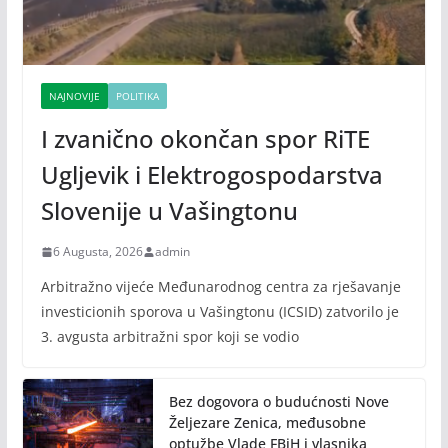
NAJNOVIJE
POLITIKA
I zvanično okončan spor RiTE
Ugljevik i Elektrogospodarstva
Slovenije u Vašingtonu
6 Augusta, 2026
admin
Arbitražno vijeće Međunarodnog centra za rješavanje
investicionih sporova u Vašingtonu (ICSID) zatvorilo je
3. avgusta arbitražni spor koji se vodio
Bez dogovora o budućnosti Nove
Željezare Zenica, međusobne
optužbe Vlade FBiH i vlasnika