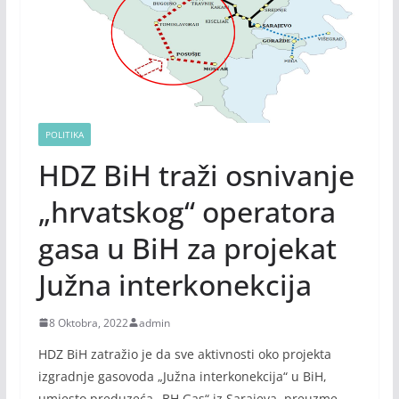
POLITIKA
HDZ BiH traži osnivanje
„hrvatskog“ operatora
gasa u BiH za projekat
Južna interkonekcija
8 Oktobra, 2022
admin
HDZ BiH zatražio je da sve aktivnosti oko projekta
izgradnje gasovoda „Južna interkonekcija“ u BiH,
umjesto preduzeća „BH Gas“ iz Sarajeva, preuzme