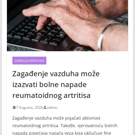
ZDRAVLJE/MEDICINA
Zagađenje vazduha može
izazvati bolne napade
reumatoidnog artritisa
7 Augusta, 2026
admin
Zagađenje vazduha može pojačati aktivnost
reumatoidnog artritisa. Takođe, vjerovatnoću bolnih
napada povećava najjača veza koja uključuje fine