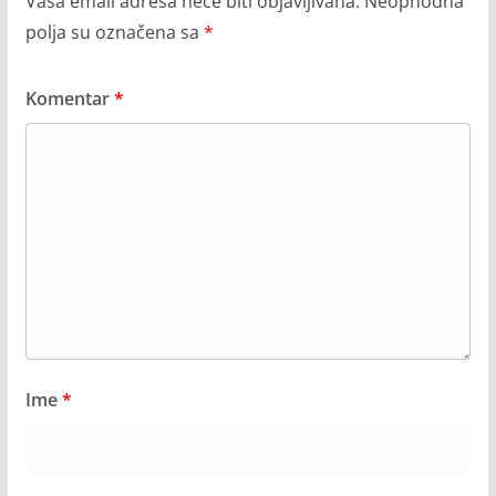
Vaša email adresa neće biti objavljivana.
Neophodna
polja su označena sa
*
Komentar
*
Ime
*