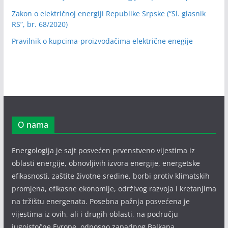
Zakon o električnoj energiji Republike Srpske (“Sl. glasnik
RS”, br. 68/2020)
Pravilnik o kupcima-proizvođačima električne enegije
O nama
Energologija je sajt posvećen prvenstveno vijestima iz
oblasti energije, obnovljivih izvora energije, energetske
efikasnosti, zaštite životne sredine, borbi protiv klimatskih
promjena, efikasne ekonomije, održivog razvoja i kretanjima
na tržištu energenata. Posebna pažnja posvećena je
vijestima iz ovih, ali i drugih oblasti, na području
jugoistočne Evrope, odnosno zapadnog Balkana.