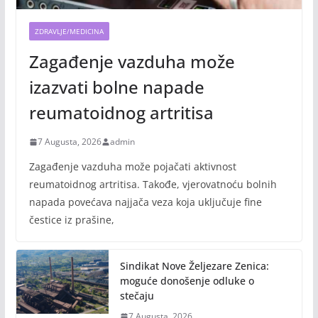
ZDRAVLJE/MEDICINA
Zagađenje vazduha može
izazvati bolne napade
reumatoidnog artritisa
7 Augusta, 2026
admin
Zagađenje vazduha može pojačati aktivnost
reumatoidnog artritisa. Takođe, vjerovatnoću bolnih
napada povećava najjača veza koja uključuje fine
čestice iz prašine,
Sindikat Nove Željezare Zenica:
moguće donošenje odluke o
stečaju
7 Augusta, 2026