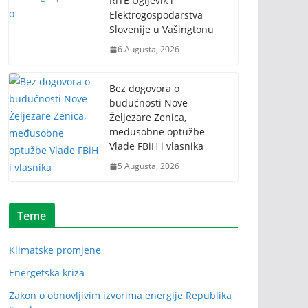
RiTE Ugljevik i
Elektrogospodarstva
Slovenije u Vašingtonu
6 Augusta, 2026
Bez dogovora o
budućnosti Nove
Željezare Zenica,
međusobne optužbe
Vlade FBiH i vlasnika
5 Augusta, 2026
Teme
Klimatske promjene
Energetska kriza
Zakon o obnovljivim izvorima energije Republika