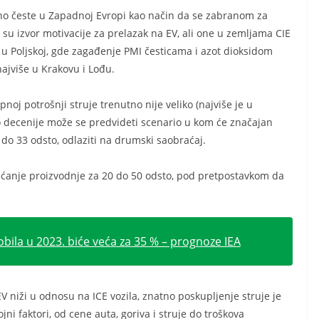
vno česte u Zapadnoj Evropi kao način da se zabranom za
n su izvor motivacije za prelazak na EV, ali one u zemljama CIE
u Poljskoj, gde zagađenje PMI česticama i azot dioksidom
najviše u Krakovu i Lođu.
oj potrošnji struje trenutno nije veliko (najviše je u
 po decenije može se predvideti scenario u kom će značajan
do 33 odsto, odlaziti na drumski saobraćaj.
ećanje proizvodnje za 20 do 50 odsto, pod pretpostavkom da
bila u 2023. biće veća za 35 % – prognoze IEA
V niži u odnosu na ICE vozila, znatno poskupljenje struje je
i faktori, od cene auta, goriva i struje do troškova