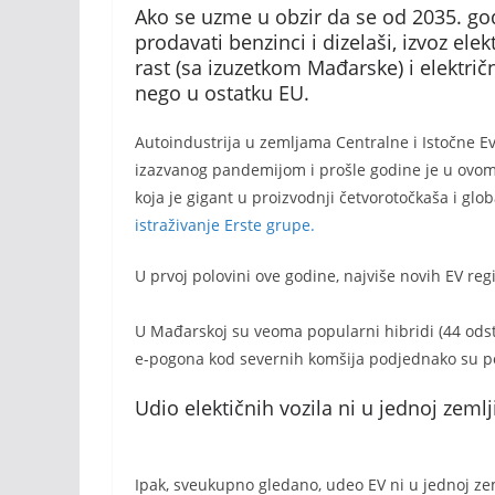
Ako se uzme u obzir da se od 2035. godi
prodavati benzinci i dizelaši, izvoz elek
rast (sa izuzetkom Mađarske) i elektri
nego u ostatku EU.
Autoindustrija u zemljama Centralne i Istočne Ev
izazvanog pandemijom i prošle godine je u ovom
koja je gigant u proizvodnji četvorotočkaša i gl
istraživanje Erste grupe.
U prvoj polovini ove godine, najviše novih EV reg
U Mađarskoj su veoma popularni hibridi (44 odst
e-pogona kod severnih komšija podjednako su pop
Udio elektičnih vozila ni u jednoj zemlj
Ipak, sveukupno gledano, udeo EV ni u jednoj zem