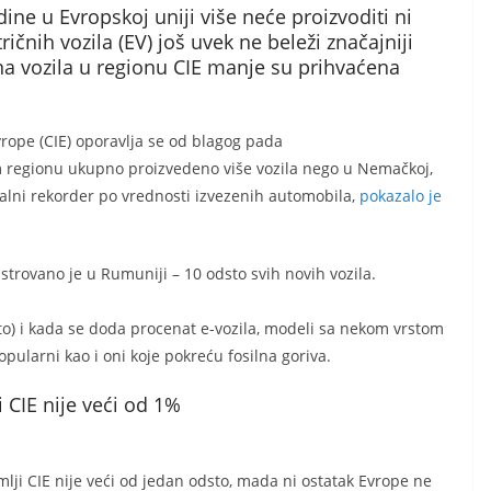
ne u Evropskoj uniji više neće proizvoditi ni
tričnih vozila (EV) još uvek ne beleži značajniji
čna vozila u regionu CIE manje su prihvaćena
rope (CIE) oporavlja se od blagog pada
 regionu ukupno proizvedeno više vozila nego u Nemačkoj,
obalni rekorder po vrednosti izvezenih automobila,
pokazalo je
istrovano je u Rumuniji – 10 odsto svih novih vozila.
o) i kada se doda procenat e-vozila, modeli sa nekom vrstom
ularni kao i oni koje pokreću fosilna goriva.
i CIE nije veći od 1%
lji CIE nije veći od jedan odsto, mada ni ostatak Evrope ne