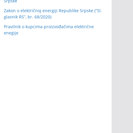
Srpske
Zakon o električnoj energiji Republike Srpske (“Sl.
glasnik RS”, br. 68/2020)
Pravilnik o kupcima-proizvođačima električne
enegije