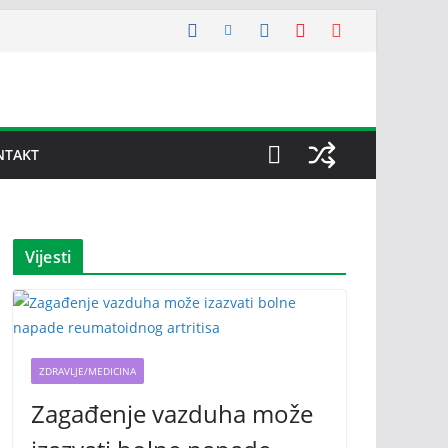
NTAKT
Vijesti
ZDRAVLJE/MEDICINA
Zagađenje vazduha može