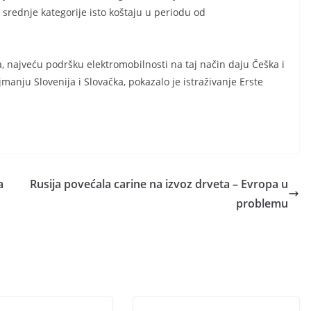
a srednje kategorije isto koštaju u periodu od
, najveću podršku elektromobilnosti na taj način daju Češka i
manju Slovenija i Slovačka, pokazalo je istraživanje Erste
a
Rusija povećala carine na izvoz drveta – Evropa u
problemu