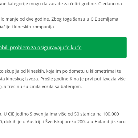
vne kategorije mogu da zarade za četiri godine. Gledano na
malo manje od dve godine. Zbog toga šansu u CIE zemljama
ačije i kineskih kompanija.
obili problem za osiguravajuće kuće
to skuplja od kineskih, koja im po dometu u kilometrimai te
ta kineskog izvoza. Prošle godine Kina je prvi put izvezla više
a trećinu su činila vozila sa baterijom.
a. U CIE jedino Slovenija ima više od 50 stanica na 100.000
 dok ih je u Austriji i Švedskoj preko 200, a u Holandiji skoro