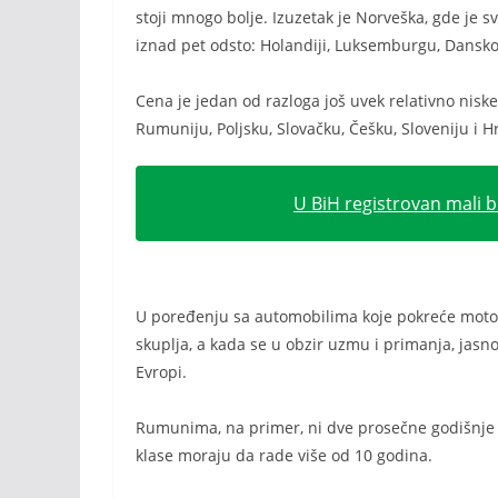
stoji mnogo bolje. Izuzetak je Norveška, gde je s
iznad pet odsto: Holandiji, Luksemburgu, Danskoj,
Cena je jedan od razloga još uvek relativno nisk
Rumuniju, Poljsku, Slovačku, Češku, Sloveniju i H
U BiH registrovan mali b
U poređenju sa automobilima koje pokreće motor
skuplja, a kada se u obzir uzmu i primanja, ja
Evropi.
Rumunima, na primer, ni dve prosečne godišnje ne
klase moraju da rade više od 10 godina.