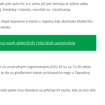
vaki peti auto EV, a u samo još pet zemalja je njihov udeo
 Švedskoj i Islandu, rezultati su istraživanja.
e stope kupovine e-vozila u regionu koji obuhvata Mađarsku,
rvatsku.
roj novih električnih i hibridnih automobila
 sa unutrašnjim sagorevanjem (ICE), EV su za 15-50 odsto
sno je da su građanima manje pristupačna nego u Zapadnoj
to plate nisu dovoljne za jeftinije EV vozilo, dok za ono više