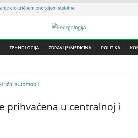
anje električnom energijom stabilno
uha može izazvati bolne napade
tritisa
Željezare Zenica: moguće donošenje odluke
čan spor RiTE Ugljevik i Elektrogospodarstva
ingtonu
TEHNOLOGIJA
ZDRAVLJE/MEDICINA
POLITIKA
KO
budućnosti Nove Željezare Zenica,
žbe Vlade FBiH i vlasnika
je prihvaćena u centralnoj i