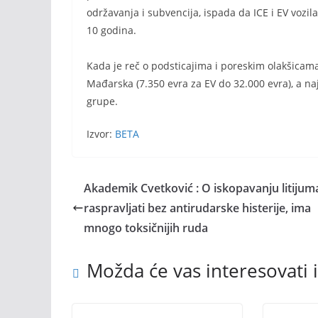
održavanja i subvencija, ispada da ICE i EV vozil
10 godina.
Kada je reč o podsticajima i poreskim olakšicama
Mađarska (7.350 evra za EV do 32.000 evra), a naj
grupe.
Izvor:
BETA
Akademik Cvetković : O iskopavanju litijum
raspravljati bez antirudarske histerije, ima
mnogo toksičnijih ruda
Možda će vas interesovati i