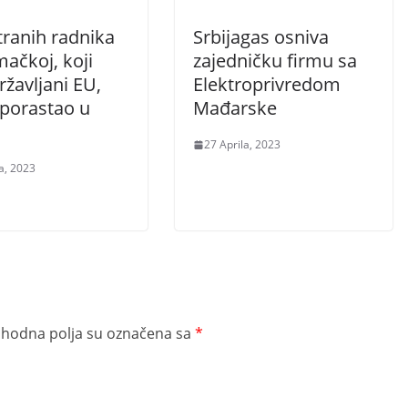
tranih radnika
Srbijagas osniva
ačkoj, koji
zajedničku firmu sa
ržavljani EU,
Elektroprivredom
 porastao u
Mađarske
27 Aprila, 2023
a, 2023
hodna polja su označena sa
*