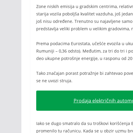
Zone niskih emisija u gradskim centrima, relati
starija vozila poboljša kvalitet vazduha, još jeda
još nisu određene. Trenutno su najavljene samo 
predstavlja veliki problem u velikim gradovima, 
Prema podacima Eurostata, učešće evozila u ukupn
Rumuniji – 0,36 odsto). Međutim, za tri do tri i
deo ukupne potrošnje energije, u rasponu od 20 
Tako značajan porast potražnje bi zahtevao pov
se ne uvozi struja.
Prodaja električnih automo
Iako se dugo smatralo da su troškovi korišćenja E
promenilo tu računicu. Kada se u obzir uzmu brojn