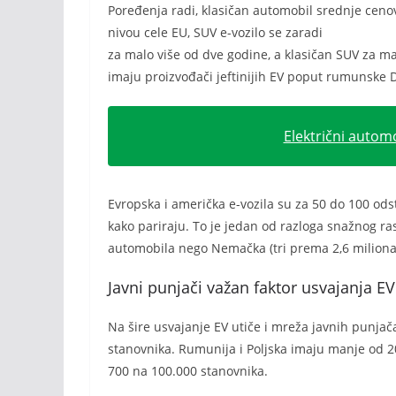
Poređenja radi, klasičan automobil srednje ceno
nivou cele EU, SUV e-vozilo se zaradi
za malo više od dve godine, a klasičan SUV za 
imaju proizvođači jeftinijih EV poput rumunske D
Električni autom
Evropska i američka e-vozila su za 50 do 100 ods
kako pariraju. To je jedan od razloga snažnog ras
automobila nego Nemačka (tri prema 2,6 miliona), 
Javni punjači važan faktor usvajanja EV
Na šire usvajanje EV utiče i mreža javnih punjač
stanovnika. Rumunija i Poljska imaju manje od 20,
700 na 100.000 stanovnika.