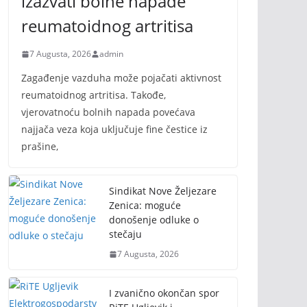
izazvati bolne napade
reumatoidnog artritisa
7 Augusta, 2026
admin
Zagađenje vazduha može pojačati aktivnost
reumatoidnog artritisa. Takođe,
vjerovatnoću bolnih napada povećava
najjača veza koja uključuje fine čestice iz
prašine,
Sindikat Nove Željezare
Zenica: moguće
donošenje odluke o
stečaju
7 Augusta, 2026
I zvanično okončan spor