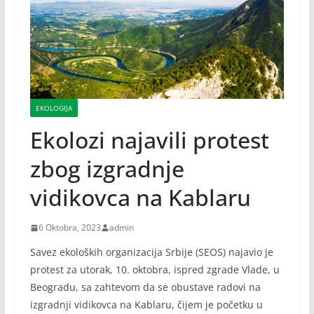
EKOLOGIJA
Ekolozi najavili protest
zbog izgradnje
vidikovca na Kablaru
6 Oktobra, 2023
admin
Savez ekoloških organizacija Srbije (SEOS) najavio je
protest za utorak, 10. oktobra, ispred zgrade Vlade, u
Beogradu, sa zahtevom da se obustave radovi na
izgradnji vidikovca na Kablaru, čijem je početku u