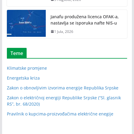
Janafu produžena licenca OFAK-a,
nastavlja se isporuka nafte NIS-u
1 Jula, 2026
Teme
Klimatske promjene
Energetska kriza
Zakon o obnovljivim izvorima energije Republika Srpske
Zakon o električnoj energiji Republike Srpske (“Sl. glasnik
RS”, br. 68/2020)
Pravilnik o kupcima-proizvođačima električne enegije