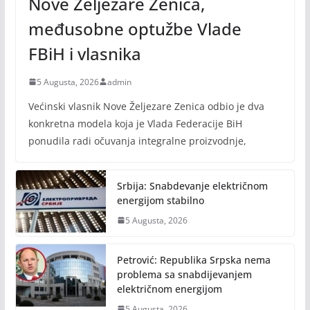
Nove Željezare Zenica,
međusobne optužbe Vlade
FBiH i vlasnika
5 Augusta, 2026
admin
Većinski vlasnik Nove Željezare Zenica odbio je dva
konkretna modela koja je Vlada Federacije BiH
ponudila radi očuvanja integralne proizvodnje,
Srbija: Snabdevanje električnom
energijom stabilno
5 Augusta, 2026
Petrović: Republika Srpska nema
problema sa snabdijevanjem
električnom energijom
5 Augusta, 2026