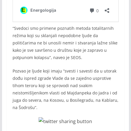
“Svedoci smo primene poznatih metoda totalitarnih
režima koji su sklanjali nepodobne ljude da
političarima ne bi unosili nemir i stvaranja lažne slike
kako je sve savršeno u društvu koje je zapravo u
potpunom kolapsu”, naveo je SEOS.
Pozvao je ljude koji imaju “svesti i savesti da u utorak
dođu ispred zgrade Vlade da se zajedno usprotive
tihom teroru koji se sprovodi nad svakim
neistomišljenikom vlasti od Majdanpeka do Jadra i od
juga do severa, na Kosovu, u Bosilegradu, na Kablaru,
na Šodrošu”.