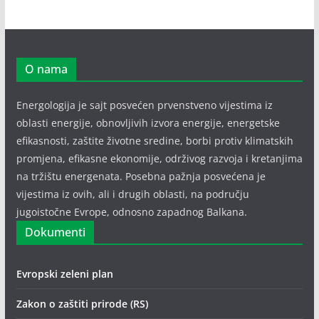
O nama
Energologija je sajt posvećen prvenstveno vijestima iz
oblasti energije, obnovljivih izvora energije, energetske
efikasnosti, zaštite životne sredine, borbi protiv klimatskih
promjena, efikasne ekonomije, održivog razvoja i kretanjima
na tržištu energenata. Posebna pažnja posvećena je
vijestima iz ovih, ali i drugih oblasti, na području
jugoistočne Evrope, odnosno zapadnog Balkana.
Dokumenti
Evropski zeleni plan
Zakon o zaštiti prirode (RS)