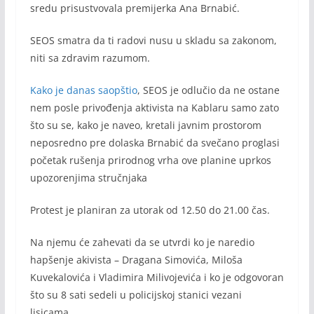
sredu prisustvovala premijerka Ana Brnabić.
SEOS smatra da ti radovi nusu u skladu sa zakonom,
niti sa zdravim razumom.
Kako je danas saopštio
, SEOS je odlučio da ne ostane
nem posle privođenja aktivista na Kablaru samo zato
što su se, kako je naveo, kretali javnim prostorom
neposredno pre dolaska Brnabić da svečano proglasi
početak rušenja prirodnog vrha ove planine uprkos
upozorenjima stručnjaka
Protest je planiran za utorak od 12.50 do 21.00 čas.
Na njemu će zahevati da se utvrdi ko je naredio
hapšenje akivista – Dragana Simovića, Miloša
Kuvekalovića i Vladimira Milivojevića i ko je odgovoran
što su 8 sati sedeli u policijskoj stanici vezani
lisicama.