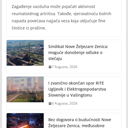
Zagađenje vazduha može pojačati aktivnost
reumatoidnog artritisa. Takođe, vjerovatnoću bolnih
napada povećava najjača veza koja uključuje fine
čestice iz prašine,
Sindikat Nove Željezare Zenica:
moguće donošenje odluke o
stečaju
7 Augusta, 2026
I zvanično okončan spor RiTE
Ugljevik i Elektrogospodarstva
Slovenije u Vašingtonu
6 Augusta, 2026
Bez dogovora o budućnosti Nove
Željezare Zenica, međusobne