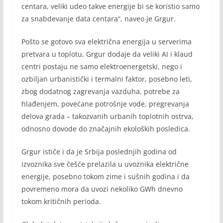
centara, veliki udeo takve energije bi se koristio samo
za snabdevanje data centara“, naveo je Grgur.
Pošto se gotovo sva električna energija u serverima
pretvara u toplotu, Grgur dodaje da veliki AI i klaud
centri postaju ne samo elektroenergetski, nego i
ozbiljan urbanistički i termalni faktor, posebno leti,
zbog dodatnog zagrevanja vazduha, potrebe za
hlađenjem, povećane potrošnje vode, pregrevanja
delova grada – takozvanih urbanih toplotnih ostrva,
odnosno dovode do značajnih ekoloških posledica.
Grgur ističe i da je Srbija poslednjih godina od
izvoznika sve češće prelazila u uvoznika električne
energije, posebno tokom zime i sušnih godina i da
povremeno mora da uvozi nekoliko GWh dnevno
tokom kritičnih perioda.