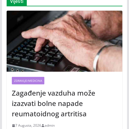
Vijesti
ZDRAVLJE/MEDICINA
Zagađenje vazduha može
izazvati bolne napade
reumatoidnog artritisa
7 Augusta, 2026
admin