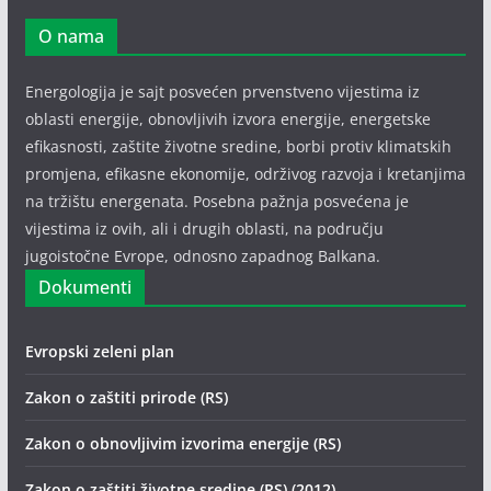
O nama
Energologija je sajt posvećen prvenstveno vijestima iz
oblasti energije, obnovljivih izvora energije, energetske
efikasnosti, zaštite životne sredine, borbi protiv klimatskih
promjena, efikasne ekonomije, održivog razvoja i kretanjima
na tržištu energenata. Posebna pažnja posvećena je
vijestima iz ovih, ali i drugih oblasti, na području
jugoistočne Evrope, odnosno zapadnog Balkana.
Dokumenti
Evropski zeleni plan
Zakon o zaštiti prirode (RS)
Zakon o obnovljivim izvorima energije (RS)
Zakon o zaštiti životne sredine (RS) (2012)