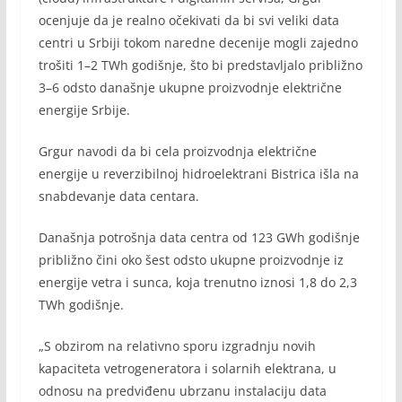
ocenjuje da je realno očekivati da bi svi veliki data
centri u Srbiji tokom naredne decenije mogli zajedno
trošiti 1–2 TWh godišnje, što bi predstavljalo približno
3–6 odsto današnje ukupne proizvodnje električne
energije Srbije.
Grgur navodi da bi cela proizvodnja električne
energije u reverzibilnoj hidroelektrani Bistrica išla na
snabdevanje data centara.
Današnja potrošnja data centra od 123 GWh godišnje
približno čini oko šest odsto ukupne proizvodnje iz
energije vetra i sunca, koja trenutno iznosi 1,8 do 2,3
TWh godišnje.
„S obzirom na relativno sporu izgradnju novih
kapaciteta vetrogeneratora i solarnih elektrana, u
odnosu na predviđenu ubrzanu instalaciju data