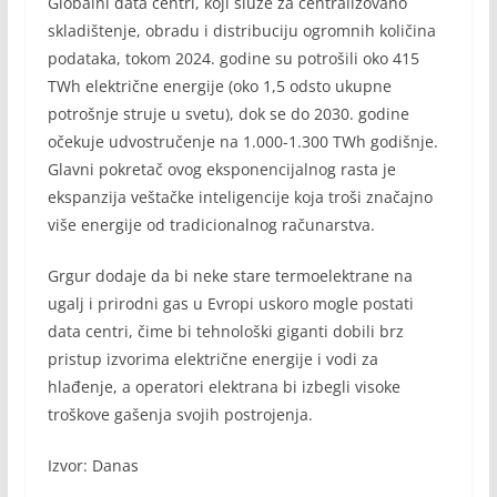
Globalni data centri, koji služe za centralizovano
skladištenje, obradu i distribuciju ogromnih količina
podataka, tokom 2024. godine su potrošili oko 415
TWh električne energije (oko 1,5 odsto ukupne
potrošnje struje u svetu), dok se do 2030. godine
očekuje udvostručenje na 1.000-1.300 TWh godišnje.
Glavni pokretač ovog eksponencijalnog rasta je
ekspanzija veštačke inteligencije koja troši značajno
više energije od tradicionalnog računarstva.
Grgur dodaje da bi neke stare termoelektrane na
ugalj i prirodni gas u Evropi uskoro mogle postati
data centri, čime bi tehnološki giganti dobili brz
pristup izvorima električne energije i vodi za
hlađenje, a operatori elektrana bi izbegli visoke
troškove gašenja svojih postrojenja.
Izvor: Danas