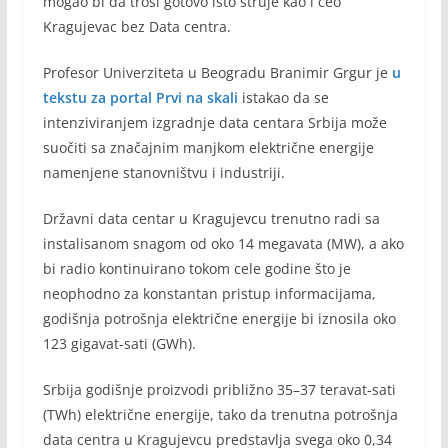
mogao bi da troši gotovo isto struje kao i ceo
Kragujevac bez Data centra.
Profesor Univerziteta u Beogradu Branimir Grgur je
u
tekstu za portal Prvi na skali
istakao da se
intenziviranjem izgradnje data centara Srbija može
suočiti sa značajnim manjkom električne energije
namenjene stanovništvu i industriji.
Državni data centar u Kragujevcu trenutno radi sa
instalisanom snagom od oko 14 megavata (MW), a ako
bi radio kontinuirano tokom cele godine što je
neophodno za konstantan pristup informacijama,
godišnja potrošnja električne energije bi iznosila oko
123 gigavat-sati (GWh).
Srbija godišnje proizvodi približno 35–37 teravat-sati
(TWh) električne energije, tako da trenutna potrošnja
data centra u Kragujevcu predstavlja svega oko 0,34