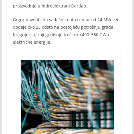
proizvodnje u hidroelektrani Đerdap.
Grgur navodi i da sadašnji data centar od 14 MW već
dodaje oko 25 odsto na postojeću potrošnju grada
Kragujevca, koji godišnje troši oko 400–550 GWh
električne energije.