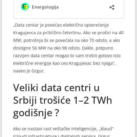
„Data centar je povećao električno opterećenje
Kragujevca za približno četvrtinu. Ako se proširi na 40
MW, potrošnja bi se povećala na oko 70 odsto, a ako
dostigne 56 MW na oko 98 odsto. Dakle, potpuno
razvijen data centar mogao bi sam trošiti gotovo isto
električne energije kao ceo Kragujevac bez njega“,
naveo je Grgur.
Veliki data centri u
Srbiji trošiće 1–2 TWh
godišnje ?
Ako se nastavi rast veštačke inteligencije, „klaud“
(cloud) infrastrukture i digitalnih servisa, Grgur