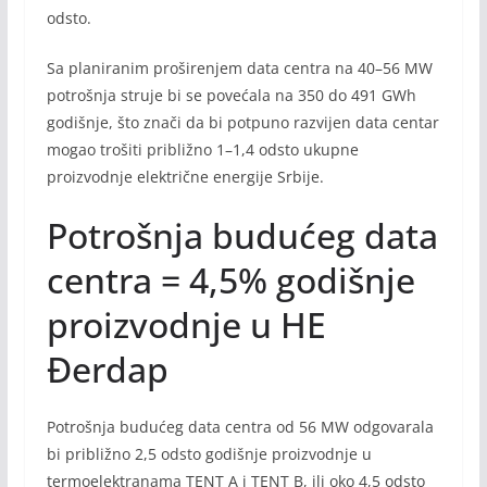
odsto.
Sa planiranim proširenjem data centra na 40–56 MW
potrošnja struje bi se povećala na 350 do 491 GWh
godišnje, što znači da bi potpuno razvijen data centar
mogao trošiti približno 1–1,4 odsto ukupne
proizvodnje električne energije Srbije.
Potrošnja budućeg data
centra = 4,5% godišnje
proizvodnje u HE
Đerdap
Potrošnja budućeg data centra od 56 MW odgovarala
bi približno 2,5 odsto godišnje proizvodnje u
termoelektranama TENT A i TENT B, ili oko 4,5 odsto