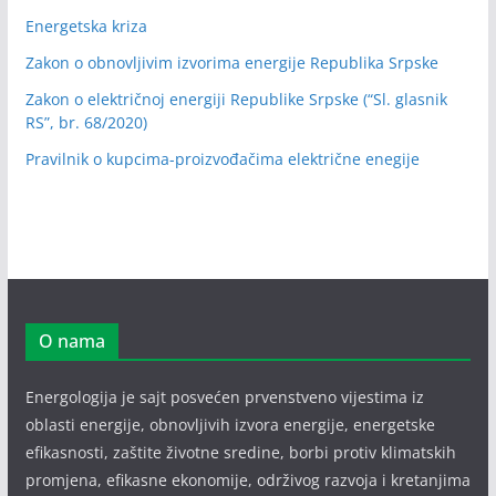
Energetska kriza
Zakon o obnovljivim izvorima energije Republika Srpske
Zakon o električnoj energiji Republike Srpske (“Sl. glasnik
RS”, br. 68/2020)
Pravilnik o kupcima-proizvođačima električne enegije
O nama
Energologija je sajt posvećen prvenstveno vijestima iz
oblasti energije, obnovljivih izvora energije, energetske
efikasnosti, zaštite životne sredine, borbi protiv klimatskih
promjena, efikasne ekonomije, održivog razvoja i kretanjima