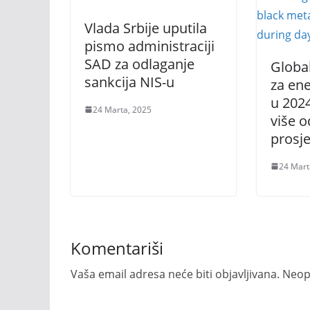
Vlada Srbije uputila
pismo administraciji
SAD za odlaganje
Globa
sankcija NIS-u
za en
u 202
24 Marta, 2025
više 
prosj
24 Mart
Komentariši
Vaša email adresa neće biti objavljivana.
Neop