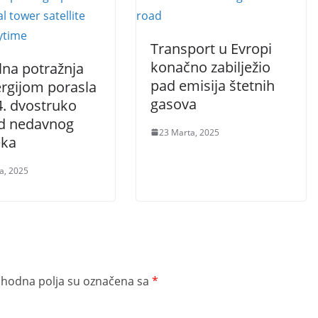
Transport u Evropi
konačno zabilježio
lna potražnja
pad emisija štetnih
ergijom porasla
gasova
4. dvostruko
od nedavnog
23 Marta, 2025
eka
a, 2025
hodna polja su označena sa
*