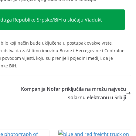
 duga Republike Srpske/BiH u slučaju Viadukt
bilo koji način bude uključena u postupak ovakve vrste,
sredstva da zaštitimo imovinu Bosne i Hercegovine i Centralne
ovodom vijesti, koju su prenijeli pojedini mediji, da je
anke BiH.
Kompanija Nofar priključila na mrežu najveću
solarnu elektranu u Srbiji