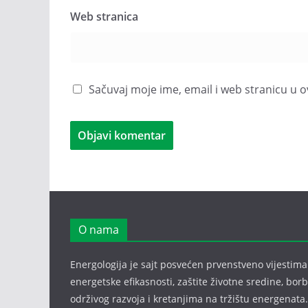
Web stranica
Sačuvaj moje ime, email i web stranicu 
O nama
Energologija je sajt posvećen prvenstveno vijestima i
energetske efikasnosti, zaštite životne sredine, bor
održivog razvoja i kretanjima na tržištu energenata.