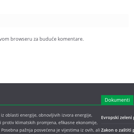
u ovom browseru za buduće komentare.
Dokumenti
z oblasti energije, obnovljivih izvora energije,
Evropski zeleni 
bi protiv klimatskih promjena, efikasne ekonomije,
 Posebna pažnja posvećena je vijestima iz ovih, ali
Zakon o zaštiti 