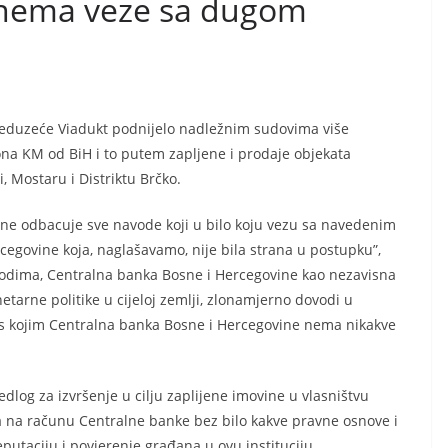
 nema veze sa dugom
reduzeće Viadukt podnijelo nadležnim sudovima više
iona KM od BiH i to putem zapljene i prodaje objekata
 Mostaru i Distriktu Brčko.
e odbacuje sve navode koji u bilo koju vezu sa navedenim
govine koja, naglašavamo, nije bila strana u postupku”,
vodima, Centralna banka Bosne i Hercegovine kao nezavisna
tarne politike u cijeloj zemlji, zlonamjerno dovodi u
a s kojim Centralna banka Bosne i Hercegovine nema nikakve
edlog za izvršenje u cilju zaplijene imovine u vlasništvu
a na računu Centralne banke bez bilo kakve pravne osnove i
taciju i povjerenje građana u ovu instituciju.