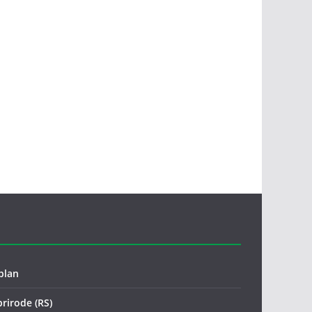
plan
prirode (RS)