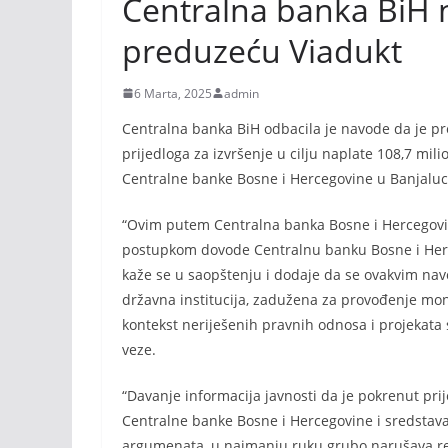
Centralna banka BiH
preduzeću Viadukt
6 Marta, 2025
admin
Centralna banka BiH odbacila je navode da je p
prijedloga za izvršenje u cilju naplate 108,7 mil
Centralne banke Bosne i Hercegovine u Banjaluci,
“Ovim putem Centralna banka Bosne i Hercegovin
postupkom dovode Centralnu banku Bosne i Herce
kaže se u saopštenju i dodaje da se ovakvim na
državna institucija, zadužena za provođenje mone
kontekst neriješenih pravnih odnosa i projekat
veze.
“Davanje informacija javnosti da je pokrenut prij
Centralne banke Bosne i Hercegovine i sredstav
argumenata, u najmanju ruku grubo narušava repu