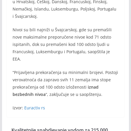
u Hrvatskoj, Češkoj, Danskoj, Francuskoj, Finskoj,
Nemačkoj, Islandu, Luksemburgu, Poljskoj, Portugalu
i Švajcarskoj.
Nivoi su bili najniži u Švajcarskoj, gde su premašili
nove maksimalne preporučene nivoe kod 71 odsto
ispitanih, dok su premašeni kod 100 odsto ljudi u
Francuskoj, Luksemburgu i Portugalu, saopštila je
EEA.
“Prijavljena prekoračenja su minimalni brojevi. Postoji
verovatnoća da zapravo svih 11 zemalja ima stope
prekoračenja od 100 odsto izloženosti
iznad
bezbednih nivoa
“, zaključuje se u saopštenju.
Izvor:
Euractiv rs
Kvalitetnije snabdjevanje vodom za 215.000