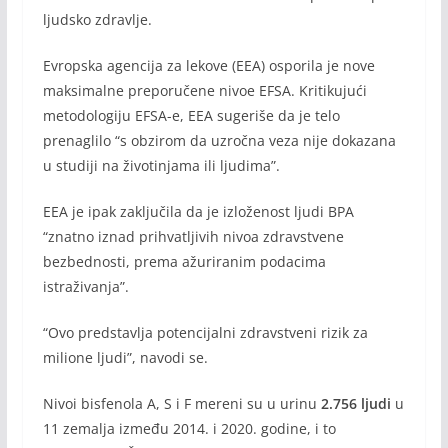
ljudsko zdravlje.
Evropska agencija za lekove (EEA) osporila je nove
maksimalne preporučene nivoe EFSA. Kritikujući
metodologiju EFSA-e, EEA sugeriše da je telo
prenaglilo “s obzirom da uzročna veza nije dokazana
u studiji na životinjama ili ljudima”.
EEA je ipak zaključila da je izloženost ljudi BPA
“znatno iznad prihvatljivih nivoa zdravstvene
bezbednosti, prema ažuriranim podacima
istraživanja”.
“Ovo predstavlja potencijalni zdravstveni rizik za
milione ljudi”, navodi se.
Nivoi bisfenola A, S i F mereni su u urinu
2.756 ljudi
u
11 zemalja između 2014. i 2020. godine, i to