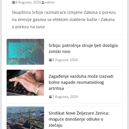
8 Augusta, 2026
admin
Skupština Srbije razmatraće izmjene Zakona o porezu
na emisije gasova sa efektom staklene bašte i Zakona
o porezu na uvoz
Srbija: potrošnja struje ljeti dostigla
zimski nivo
8 Augusta, 2026
Zagađenje vazduha može izazvati
bolne napade reumatoidnog
artritisa
7 Augusta, 2026
Sindikat Nove Željezare Zenica:
moguće donošenje odluke o
stečaju