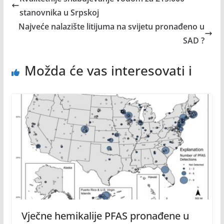
stanovnika u Srpskoj
Najveće nalazište litijuma na svijetu pronađeno u
SAD ?
Možda će vas interesovati i
Vječne hemikalije PFAS pronađene u