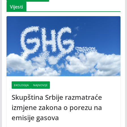
Vijesti
EKOLOGIJA
NAJNOVIJE
Skupština Srbije razmatraće
izmjene zakona o porezu na
emisije gasova