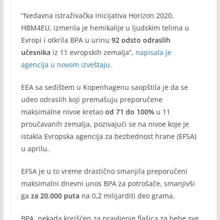
“Nedavna istraživačka inicijativa Horizon 2020,
HBM4EU, izmerila je hemikalije u ljudskim telima u
Evropi i otkrila BPA u urinu
92 odsto odraslih
učesnika
iz 11 evropskih zemalja”,
napisala je
agencija u novom izveštaju.
EEA sa sedištem u Kopenhagenu saopštila je da se
udeo odraslih koji premašuju preporučene
maksimalne nivoe kretao
od 71 do 100%
u 11
proučavanih zemalja, pozivajući se na nivoe koje je
istakla Evropska agencija za bezbednost hrane (EFSA)
u aprilu.
EFSA je u to vreme drastično smanjila preporučeni
maksimalni dnevni unos BPA za potrošače, smanjivši
ga
za 20.000 puta
na 0,2 milijarditi deo grama.
BPA, nekada korišćen za pravljenje flašica za bebe sve