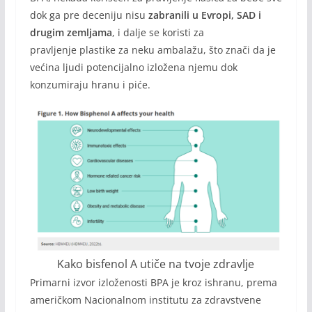
dok ga pre deceniju nisu
zabranili u Evropi, SAD i
drugim zemljama
, i dalje se koristi za
pravljenje plastike za neku ambalažu, što znači da je
većina ljudi potencijalno izložena njemu dok
konzumiraju hranu i piće.
Kako bisfenol A utiče na tvoje zdravlje
Primarni izvor izloženosti BPA je kroz ishranu, prema
američkom Nacionalnom institutu za zdravstvene