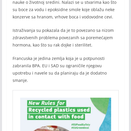
nauke o životnoj sredini. Nalazi se u stvarima kao što
su boce za vodu i epoksidne smole koje oblažu neke
konzerve sa hranom, vrhove boca i vodovodne cevi.
Istraživanja su pokazala da je to povezano sa nizom
zdravstvenih problema povezanih sa poremećajem
hormona, kao što su rak dojke i sterilitet.
Francuska je jedina zemlja koja je u potpunosti
zabranila BPA. EU i SAD su ograničile njegovu
upotrebu i navele su da planiraju da je dodatno
smanje.