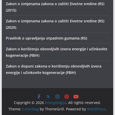
Zakon o izmjenama zakona o zaštiti životne sredine (RS)
(2015)
Zakon o izmjenama zakona o zaštiti životne sredine (RS)
(2020)
Pravilnik o upravljanju otpadnim gumama (RS)
Zakon o korištenju obnovljivih izvora energije i učinkovite
kogeneracije (FBiH)
Zakon o dopuni zakona o korištenju obnovljivih izvora
energije i učinkovite kogeneracije (FBiH)
Copyright © 2026
Energologija
. All rights reserved.
Theme:
ColorMag
by ThemeGrill. Powered by
WordPress
.