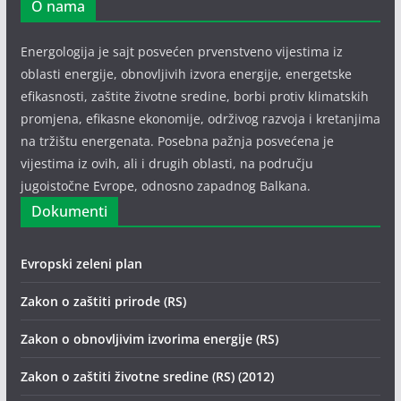
O nama
Energologija je sajt posvećen prvenstveno vijestima iz
oblasti energije, obnovljivih izvora energije, energetske
efikasnosti, zaštite životne sredine, borbi protiv klimatskih
promjena, efikasne ekonomije, održivog razvoja i kretanjima
na tržištu energenata. Posebna pažnja posvećena je
vijestima iz ovih, ali i drugih oblasti, na području
jugoistočne Evrope, odnosno zapadnog Balkana.
Dokumenti
Evropski zeleni plan
Zakon o zaštiti prirode (RS)
Zakon o obnovljivim izvorima energije (RS)
Zakon o zaštiti životne sredine (RS) (2012)