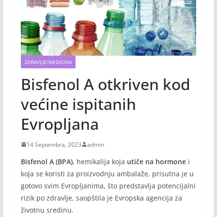
ZDRAVLJE/MEDICINA
Bisfenol A otkriven kod
većine ispitanih
Evropljana
14 Septembra, 2023
admin
Bisfenol A (BPA)
, hemikalija koja
utiče na hormone
i
koja se koristi za proizvodnju ambalaže, prisutna je u
gotovo svim Evropljanima, što predstavlja potencijalni
rizik po zdravlje, saopštila je Evropska agencija za
životnu sredinu.