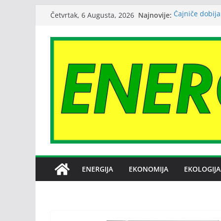
Skip
Najnovije:
Čajniče dobija
Četvrtak, 6 Augusta, 2026
to
Bez dogovora 
međusobne opt
content
Srbija: Snabd
Petrović: Rep
snabdijevanje
Janafu produž
nafte NIS-u
ENERGIJA
EKONOMIJA
EKOLOGIJA