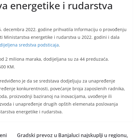
va energetike i rudarstva
5. decembra 2022. godine prihvatila Informaciju o provođenju
i Ministarstva energetike i rudarstva u 2022. godini i dala
dijeljena sredstva podsticaja
.
 od 2 miliona maraka, dodijeljana su za 44 preduzaća.
.600 KM.
 predviđeno je da se sredstava dodjeljuju za unapređenje
pređenje konkurentnosti, povećanje broja zaposlenih radnika,
oda, proizvodnji baziranoj na inovacijama, uvođenje ili
oizvoda i unapređenje drugih opštih elemenata poslovanja
tarstva energetike i rudarstva.
eni
Gradski prevoz u Banjaluci najskuplji u regionu,