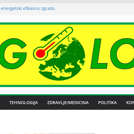
 energetski efikasnu zgradu
o budućnosti Nove Željezare Zenica,
užbe Vlade FBiH i vlasnika
evanje električnom energijom stabilno
ublika Srpska nema problema sa
m električnom energijom
ena licenca OFAK-a, nastavlja se isporuka
TEHNOLOGIJA
ZDRAVLJE/MEDICINA
POLITIKA
KO