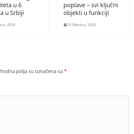
teta u 6
poplave – svi ključni
a u Srbiji
objekti u funkciji
bra, 2024
10 Oktobra, 2024
hodna polja su označena sa
*