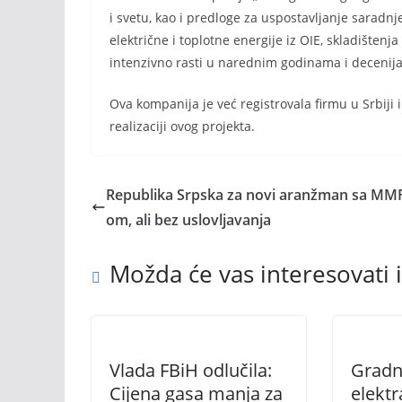
i svetu, kao i predloge za uspostavljanje saradnj
električne i toplotne energije iz OIE, skladištenj
intenzivno rasti u narednim godinama i decenij
Ova kompanija je već registrovala firmu u Srbiji 
realizaciji ovog projekta.
Republika Srpska za novi aranžman sa MMF
om, ali bez uslovljavanja
Možda će vas interesovati i
Vlada FBiH odlučila:
Gradn
Cijena gasa manja za
elektr