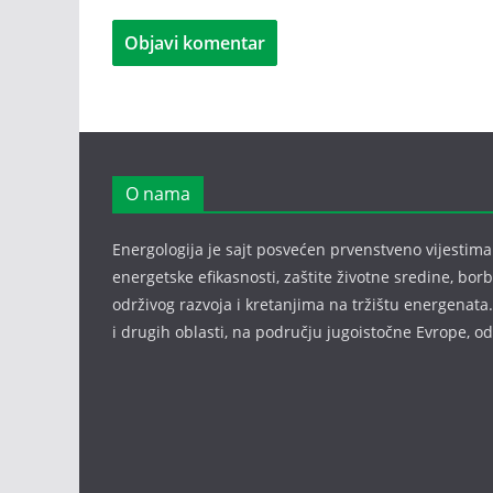
O nama
Energologija je sajt posvećen prvenstveno vijestima i
energetske efikasnosti, zaštite životne sredine, bor
održivog razvoja i kretanjima na tržištu energenata.
i drugih oblasti, na području jugoistočne Evrope, 