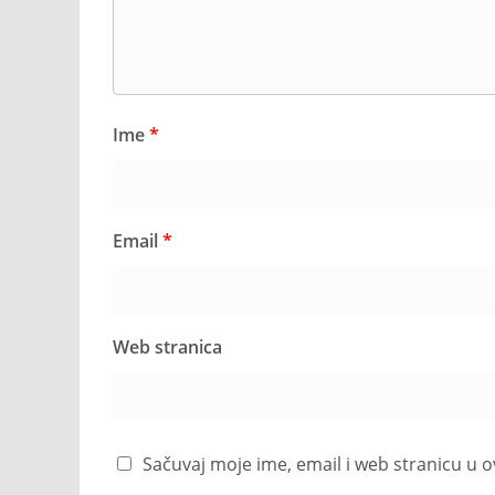
Ime
*
Email
*
Web stranica
Sačuvaj moje ime, email i web stranicu 