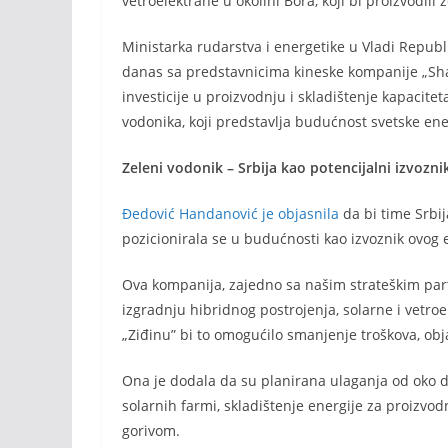
vetroelektrane u okolini Bora, koji bi proizvodili 
Ministarka rudarstva i energetike u Vladi Repub
danas sa predstavnicima kineske kompanije „Sha
investicije u proizvodnju i skladištenje kapaciteta
vodonika, koji predstavlja budućnost svetske ene
Zeleni vodonik – Srbija kao potencijalni izvozni
Đedović Handanović je objasnila
da bi time Srbij
pozicionirala se u budućnosti kao izvoznik ovog
Ova kompanija, zajedno sa našim strateškim par
izgradnju hibridnog postrojenja, solarne i vetroel
„Ziđinu” bi to omogućilo smanjenje troškova, obja
Ona je dodala da su planirana ulaganja od oko dv
solarnih farmi, skladištenje energije za proizvo
gorivom.