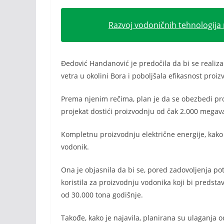
Razvoj vodoničnih tehnologija 
Đedović Handanović je predočila da bi se realizac
vetra u okolini Bora i poboljšala efikasnost proiz
Prema njenim rečima, plan je da se obezbedi pro
projekat dostići proizvodnju od čak 2.000 megav
Kompletnu proizvodnju električne energije, kako j
vodonik.
Ona je objasnila da bi se, pored zadovoljenja pot
koristila za proizvodnju vodonika koji bi predsta
od 30.000 tona godišnje.
Takođe, kako je najavila, planirana su ulaganja o