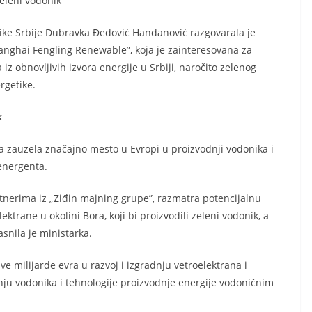
zeleni vodonik
like Srbije Dubravka Đedović Handanović razgovarala je
nghai Fengling Renewable”, koja je zainteresovana za
 iz obnovljivih izvora energije u Srbiji, naročito zelenog
rgetike.
k
a zauzela značajno mesto u Evropi u proizvodnji vodonika i
 energenta.
tnerima iz „Ziđin majning grupe”, razmatra potencijalnu
ektrane u okolini Bora, koji bi proizvodili zeleni vodonik, a
snila je ministarka.
e milijarde evra u razvoj i izgradnju vetroelektrana i
dnju vodonika i tehnologije proizvodnje energije vodoničnim