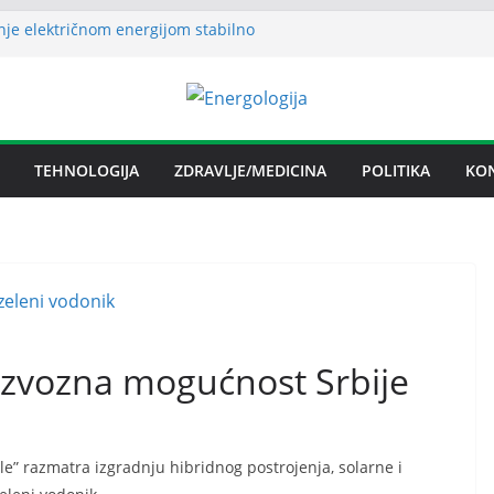
nje električnom energijom stabilno
ha može izazvati bolne napade
ritisa
ljezare Zenica: moguće donošenje odluke
n spor RiTE Ugljevik i Elektrogospodarstva
ngtonu
TEHNOLOGIJA
ZDRAVLJE/MEDICINA
POLITIKA
KO
udućnosti Nove Željezare Zenica,
e Vlade FBiH i vlasnika
 izvozna mogućnost Srbije
” razmatra izgradnju hibridnog postrojenja, solarne i