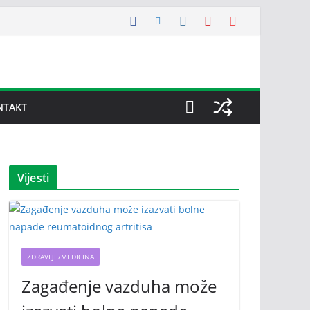
NTAKT
Vijesti
ZDRAVLJE/MEDICINA
Zagađenje vazduha može