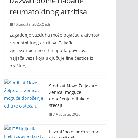
izazvati bolne napade
reumatoidnog artritisa
7 Augusta, 2026
admin
Zagađenje vazduha može pojačati aktivnost
reumatoidnog artritisa. Takođe,
vjerovatnoću bolnih napada povećava
najjača veza koja uključuje fine čestice iz
prašine,
Sindikat Nove Željezare
Zenica: moguće
donošenje odluke o
stečaju
7 Augusta, 2026
I zvanično okončan spor