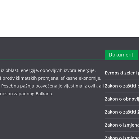
Dokumenti
z oblasti energije, obnovljivih izvora energije,
Evropski zeleni 
bi protiv klimatskih promjena, efikasne ekonomije,
 Posebna pažnja posvećena je vijestima iz ovih, ali
Zakon o zaštiti 
odnosno zapadnog Balkana.
Zakon o obnovlj
Zakon o zaštiti 
Zakon o izmjena
Zakon o izmjena