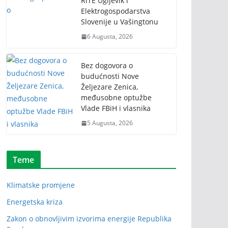
RiTE Ugljevik i
Elektrogospodarstva
Slovenije u Vašingtonu
6 Augusta, 2026
Bez dogovora o
budućnosti Nove
Željezare Zenica,
međusobne optužbe
Vlade FBiH i vlasnika
5 Augusta, 2026
Teme
Klimatske promjene
Energetska kriza
Zakon o obnovljivim izvorima energije Republika