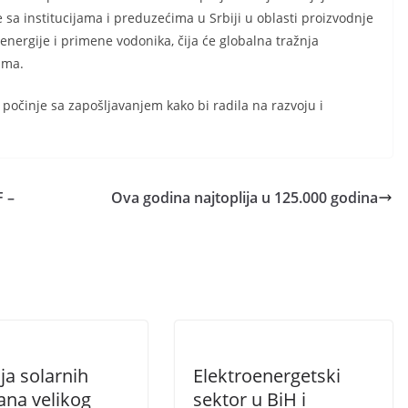
e sa institucijama i preduzećima u Srbiji u oblasti proizvodnje
a energije i primene vodonika, čija će globalna tražnja
ama.
i počinje sa zapošljavanjem kako bi radila na razvoju i
 –
Ova godina najtoplija u 125.000 godina
ja solarnih
Elektroenergetski
ana velikog
sektor u BiH i