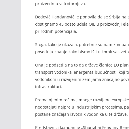
proizvodnju vetrotornjeva.
Đedović Handanović je ponovila da se Srbija nala
dostignemo 45 odsto udela OIE u proizvodnji ele
prirodnih potencijala.
Stoga, kako je ukazala, potrebne su nam kompanij
poseduju znanje kako bismo išli u korak sa sveto
Ona je podsetila na to da države članice EU plan
transport vodonika, energenta budućnosti, koji tr
vodonikom u razvijenim zemljama značajno poveć
infrastrukturi.
Prema njenim rečima, mnoge razvijene evropske 
nedostajati najpre u industrijskim procesima, pa
postane značajan izvoznik vodonika u te države.
Predstavnici kompanije „Shanghai Fengling Renewa