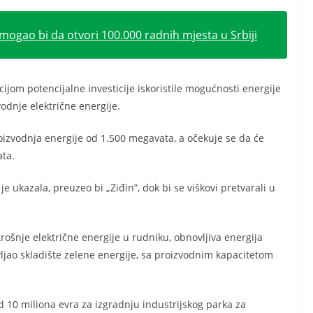
mogao bi da otvori 100.000 radnih mjesta u Srbiji
ijom potencijalne investicije iskoristile mogućnosti energije
vodnje električne energije.
izvodnja energije od 1.500 megavata, a očekuje se da će
ata.
e ukazala, preuzeo bi „Ziđin”, dok bi se viškovi pretvarali u
rošnje električne energije u rudniku, obnovljiva energija
vljao skladište zelene energije, sa proizvodnim kapacitetom
d 10 miliona evra za izgradnju industrijskog parka za