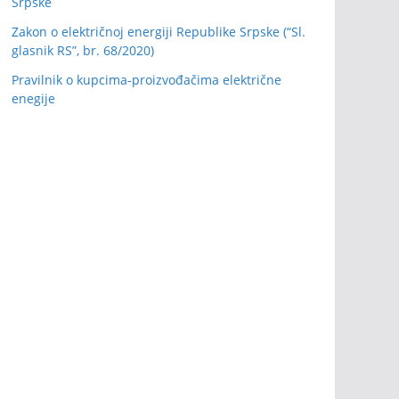
Srpske
Zakon o električnoj energiji Republike Srpske (“Sl.
glasnik RS”, br. 68/2020)
Pravilnik o kupcima-proizvođačima električne
enegije