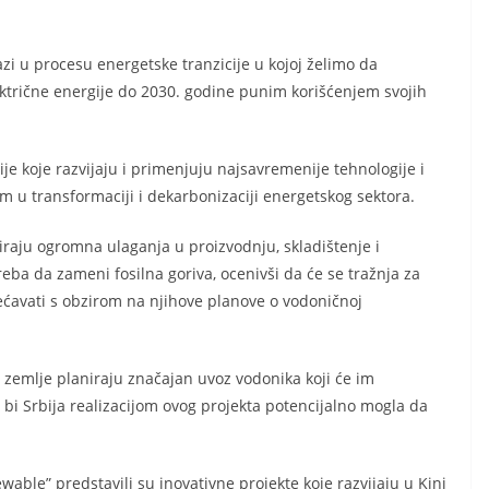
zi u procesu energetske tranzicije u kojoj želimo da
ktrične energije do 2030. godine punim korišćenjem svojih
e koje razvijaju i primenjuju najsavremenije tehnologije i
m u transformaciji i dekarbonizaciji energetskog sektora.
iraju ogromna ulaganja u proizvodnju, skladištenje i
eba da zameni fosilna goriva, ocenivši da će se tražnja za
avati s obzirom na njihove planove o vodoničnoj
zemlje planiraju značajan uvoz vodonika koji će im
 bi Srbija realizacijom ovog projekta potencijalno mogla da
ble” predstavili su inovativne projekte koje razvijaju u Kini