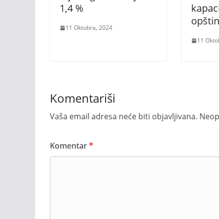
1,4 %
kapaci
opštin
11 Oktobra, 2024
11 Okto
Komentariši
Vaša email adresa neće biti objavljivana.
Neop
Komentar
*