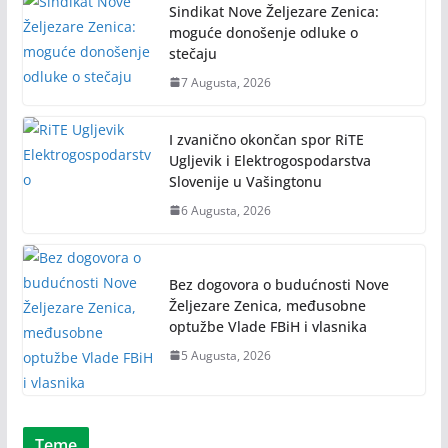
Sindikat Nove Željezare Zenica:
moguće donošenje odluke o
stečaju
7 Augusta, 2026
I zvanično okončan spor RiTE
Ugljevik i Elektrogospodarstva
Slovenije u Vašingtonu
6 Augusta, 2026
Bez dogovora o budućnosti Nove
Željezare Zenica, međusobne
optužbe Vlade FBiH i vlasnika
5 Augusta, 2026
Teme