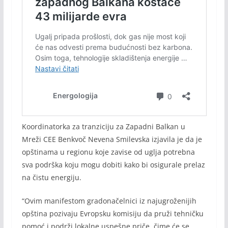
Koordinatorka za tranziciju za Zapadni Balkan u
Mreži CEE Benkvoč Nevena Smilevska izjavila je da je
opštinama u regionu koje zavise od uglja potrebna
sva podrška koju mogu dobiti kako bi osigurale prelaz
na čistu energiju.
“Ovim manifestom gradonačelnici iz najugroženijih
opština pozivaju Evropsku komisiju da pruži tehničku
pomoć i podrži lokalne uspešne priče, čime će se