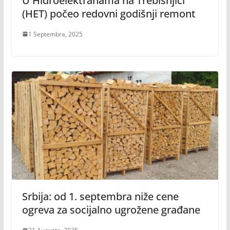
U Hidroelektranama na Trebišnjici
(HET) počeo redovni godišnji remont
1 Septembra, 2025
Srbija: od 1. septembra niže cene
ogreva za socijalno ugrožene građane