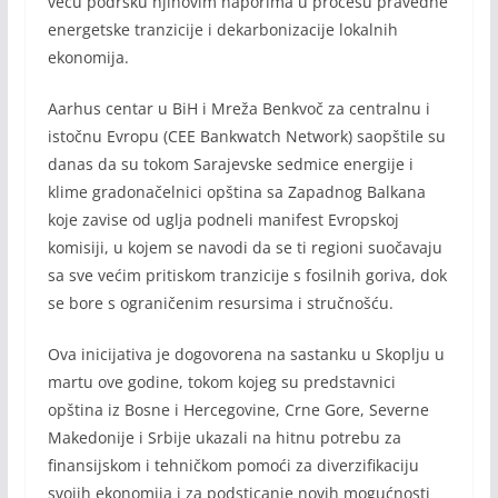
veću podršku njihovim naporima u procesu pravedne
energetske tranzicije i dekarbonizacije lokalnih
ekonomija.
Aarhus centar u BiH i Mreža Benkvoč za centralnu i
istočnu Evropu (CEE Bankwatch Network) saopštile su
danas da su tokom Sarajevske sedmice energije i
klime gradonačelnici opština sa Zapadnog Balkana
koje zavise od uglja podneli manifest Evropskoj
komisiji, u kojem se navodi da se ti regioni suočavaju
sa sve većim pritiskom tranzicije s fosilnih goriva, dok
se bore s ograničenim resursima i stručnošću.
Ova inicijativa je dogovorena na sastanku u Skoplju u
martu ove godine, tokom kojeg su predstavnici
opština iz Bosne i Hercegovine, Crne Gore, Severne
Makedonije i Srbije ukazali na hitnu potrebu za
finansijskom i tehničkom pomoći za diverzifikaciju
svojih ekonomija i za podsticanje novih mogućnosti