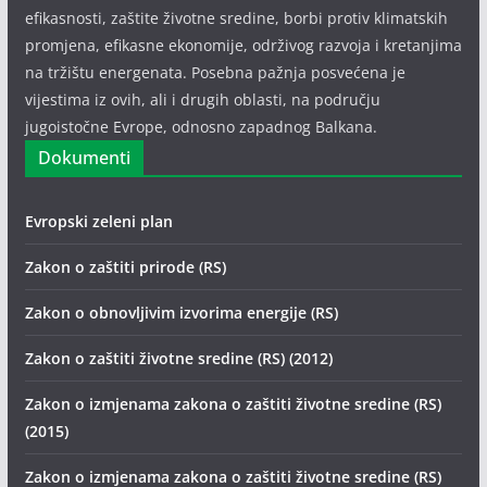
efikasnosti, zaštite životne sredine, borbi protiv klimatskih
promjena, efikasne ekonomije, održivog razvoja i kretanjima
na tržištu energenata. Posebna pažnja posvećena je
vijestima iz ovih, ali i drugih oblasti, na području
jugoistočne Evrope, odnosno zapadnog Balkana.
Dokumenti
Evropski zeleni plan
Zakon o zaštiti prirode (RS)
Zakon o obnovljivim izvorima energije (RS)
Zakon o zaštiti životne sredine (RS) (2012)
Zakon o izmjenama zakona o zaštiti životne sredine (RS)
(2015)
Zakon o izmjenama zakona o zaštiti životne sredine (RS)