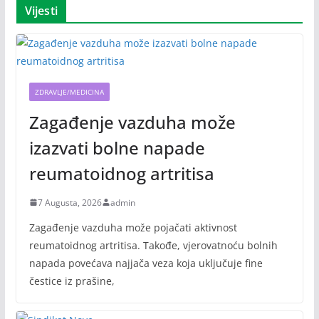
Vijesti
ZDRAVLJE/MEDICINA
Zagađenje vazduha može
izazvati bolne napade
reumatoidnog artritisa
7 Augusta, 2026
admin
Zagađenje vazduha može pojačati aktivnost
reumatoidnog artritisa. Takođe, vjerovatnoću bolnih
napada povećava najjača veza koja uključuje fine
čestice iz prašine,