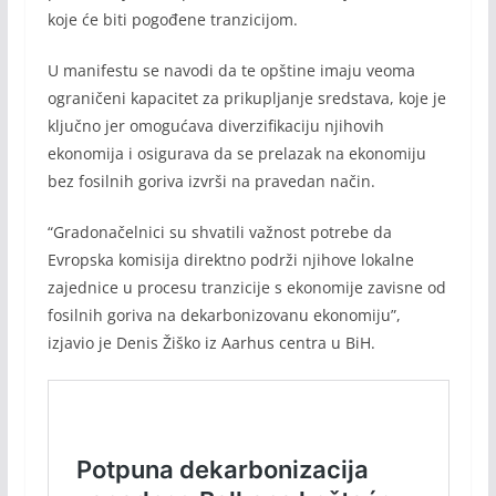
koje će biti pogođene tranzicijom.
U manifestu se navodi da te opštine imaju veoma
ograničeni kapacitet za prikupljanje sredstava, koje je
ključno jer omogućava diverzifikaciju njihovih
ekonomija i osigurava da se prelazak na ekonomiju
bez fosilnih goriva izvrši na pravedan način.
“Gradonačelnici su shvatili važnost potrebe da
Evropska komisija direktno podrži njihove lokalne
zajednice u procesu tranzicije s ekonomije zavisne od
fosilnih goriva na dekarbonizovanu ekonomiju”,
izjavio je Denis Žiško iz Aarhus centra u BiH.