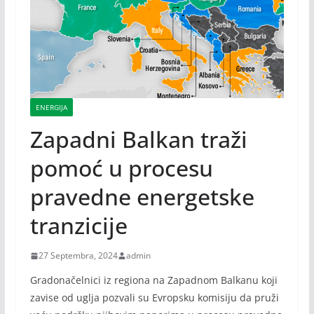
ENERGIJA
Zapadni Balkan traži
pomoć u procesu
pravedne energetske
tranzicije
27 Septembra, 2024
admin
Gradonačelnici iz regiona na Zapadnom Balkanu koji
zavise od uglja pozvali su Evropsku komisiju da pruži