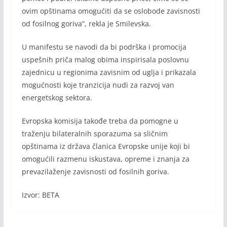
ovim opštinama omogućiti da se oslobode zavisnosti
od fosilnog goriva”, rekla je Smilevska.
U manifestu se navodi da bi podrška i promocija
uspešnih priča malog obima inspirisala poslovnu
zajednicu u regionima zavisnim od uglja i prikazala
mogućnosti koje tranzicija nudi za razvoj van
energetskog sektora.
Evropska komisija takođe treba da pomogne u
traženju bilateralnih sporazuma sa sličnim
opštinama iz država članica Evropske unije koji bi
omogućili razmenu iskustava, opreme i znanja za
prevazilaženje zavisnosti od fosilnih goriva.
Izvor: BETA