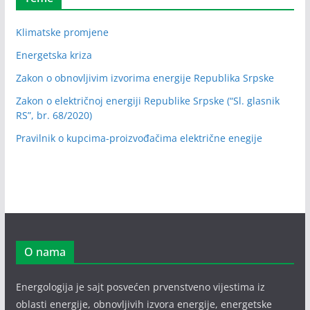
Klimatske promjene
Energetska kriza
Zakon o obnovljivim izvorima energije Republika Srpske
Zakon o električnoj energiji Republike Srpske (“Sl. glasnik
RS”, br. 68/2020)
Pravilnik o kupcima-proizvođačima električne enegije
O nama
Energologija je sajt posvećen prvenstveno vijestima iz
oblasti energije, obnovljivih izvora energije, energetske