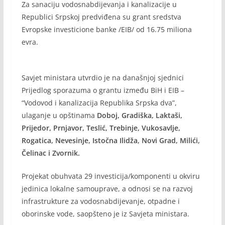
Za sanaciju vodosnabdijevanja i kanalizacije u
Republici Srpskoj predviđena su grant sredstva
Evropske investicione banke /EIB/ od 16.75 miliona
evra.
Savjet ministara utvrdio je na današnjoj sjednici
Prijedlog sporazuma o grantu između BiH i EIB –
“Vodovod i kanalizacija Republika Srpska dva”,
ulaganje u opštinama
Doboj, Gradiška, Laktaši,
Prijedor, Prnjavor, Teslić, Trebinje, Vukosavlje,
Rogatica, Nevesinje, Istočna Ilidža, Novi Grad, Milići,
Čelinac i Zvornik.
Projekat obuhvata 29 investicija/komponenti u okviru
jedinica lokalne samouprave, a odnosi se na razvoj
infrastrukture za vodosnabdijevanje, otpadne i
oborinske vode, saopšteno je iz Savjeta ministara.