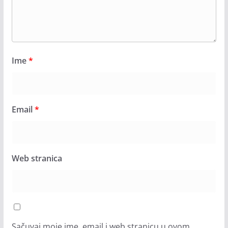
Ime
*
Email
*
Web stranica
Sačuvaj moje ime, email i web stranicu u ovom