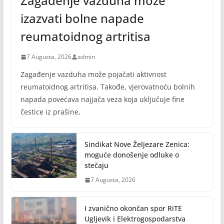
Zagađenje vazduha može
izazvati bolne napade
reumatoidnog artritisa
7 Augusta, 2026
admin
Zagađenje vazduha može pojačati aktivnost
reumatoidnog artritisa. Takođe, vjerovatnoću bolnih
napada povećava najjača veza koja uključuje fine
čestice iz prašine,
Sindikat Nove Željezare Zenica:
moguće donošenje odluke o
stečaju
7 Augusta, 2026
I zvanično okončan spor RiTE
Ugljevik i Elektrogospodarstva