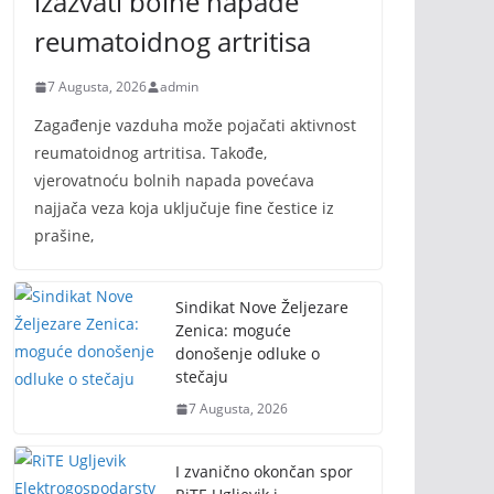
izazvati bolne napade
reumatoidnog artritisa
7 Augusta, 2026
admin
Zagađenje vazduha može pojačati aktivnost
reumatoidnog artritisa. Takođe,
vjerovatnoću bolnih napada povećava
najjača veza koja uključuje fine čestice iz
prašine,
Sindikat Nove Željezare
Zenica: moguće
donošenje odluke o
stečaju
7 Augusta, 2026
I zvanično okončan spor