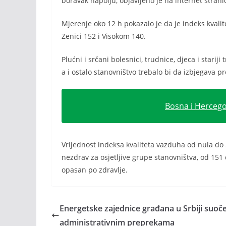
boravak napolju, objavljeno je na internet stranic
Mjerenje oko 12 h pokazalo je da je indeks kvali
Zenici 152 i Visokom 140.
Plućni i srčani bolesnici, trudnice, djeca i stari
a i ostalo stanovništvo trebalo bi da izbjegava 
Bosna i Hercego
Vrijednost indeksa kvaliteta vazduha od nula do
nezdrav za osjetljive grupe stanovništva, od 151 
opasan po zdravlje.
Energetske zajednice građana u Srbiji suoč
administrativnim preprekama