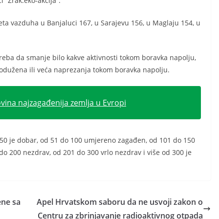
i “Zrak.eko-akcija”.
teta vazduha u Banjaluci 167, u Sarajevu 156, u Maglaju 154, u
ji treba da smanje bilo kakve aktivnosti tokom boravka napolju,
produžena ili veća naprezanja tokom boravka napolju.
vina najzagađenija zemlja u Evropi
 50 je dobar, od 51 do 100 umjereno zagađen, od 101 do 150
do 200 nezdrav, od 201 do 300 vrlo nezdrav i više od 300 je
ene sa
Apel Hrvatskom saboru da ne usvoji zakon o
Centru za zbrinjavanje radioaktivnog otpada