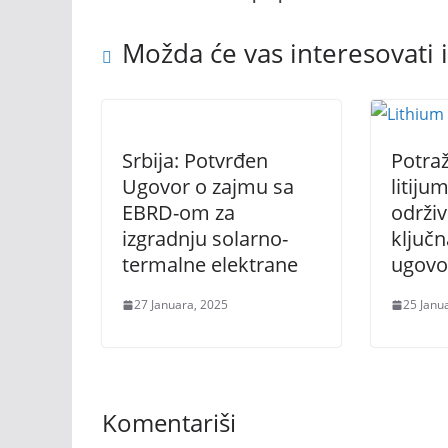
Možda će vas interesovati i
Srbija: Potvrđen
Potraž
Ugovor o zajmu sa
litiju
EBRD-om za
održiv
izgradnju solarno-
ključ
termalne elektrane
ugovo
27 Januara, 2025
25 Janu
Komentariši