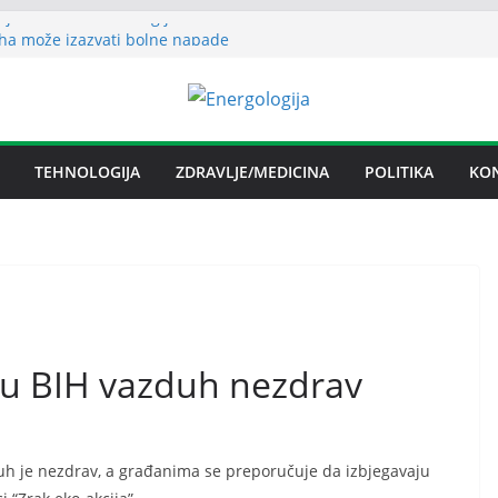
nje električnom energijom stabilno
ha može izazvati bolne napade
ritisa
ljezare Zenica: moguće donošenje odluke
n spor RiTE Ugljevik i Elektrogospodarstva
ngtonu
TEHNOLOGIJA
ZDRAVLJE/MEDICINA
POLITIKA
KO
udućnosti Nove Željezare Zenica,
e Vlade FBiH i vlasnika
u BIH vazduh nezdrav
uh je nezdrav, a građanima se preporučuje da izbjegavaju