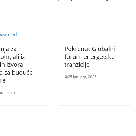
nja za
Pokrenut Globalni
mom, ali iz
forum energetske
ih izvora
tranzicije
na za buduće
25 Januara, 2025
re
ara, 2025