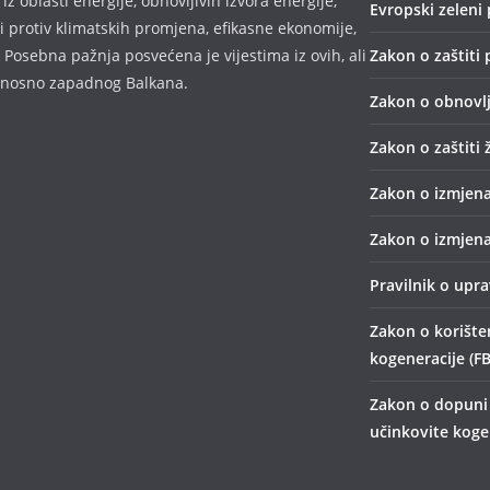
z oblasti energije, obnovljivih izvora energije,
Evropski zeleni 
bi protiv klimatskih promjena, efikasne ekonomije,
 Posebna pažnja posvećena je vijestima iz ovih, ali
Zakon o zaštiti 
odnosno zapadnog Balkana.
Zakon o obnovlj
Zakon o zaštiti 
Zakon o izmjena
Zakon o izmjena
Pravilnik o upr
Zakon o korišten
kogeneracije (FB
Zakon o dopuni 
učinkovite kogen