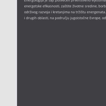
Energologija je sajt posvećen prvenstveno vijestima i
energetske efikasnosti, zaštite životne sredine, bor
održivog razvoja i kretanjima na tržištu energenata.
i drugih oblasti, na području jugoistočne Evrope, 