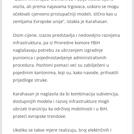
vozila, ali prema najavama trgovaca, uskoro se mogu
očekivati cjenovno pristupačniji modeli, slično kao u
zemljama Evropske unije”, istakla je Karahasan.
Osim cijene, izazov predstavlja i nedovoljno razvijena
infrastruktura, pa iz Privredne komore FBiH
naglašavaju potrebu za ubrzanjem izgradnje
punionica i pojednostavljenje administrativnih
procedura. Pozitivni pomaci već su zabilježeni u
pojedinim kantonima, koji su, kako navode, prihvatili
prijedloge struke.
Karahasan je naglasila da bi kombinacija subvencija,
dostupnijih modela i razvoj infrastrukture mogli
ubrzati tranziciju ka održivoj mobilnosti i u BiH,
prateći evropske trendove.
Ukoliko se takve mjere realizuju, broj električnih i