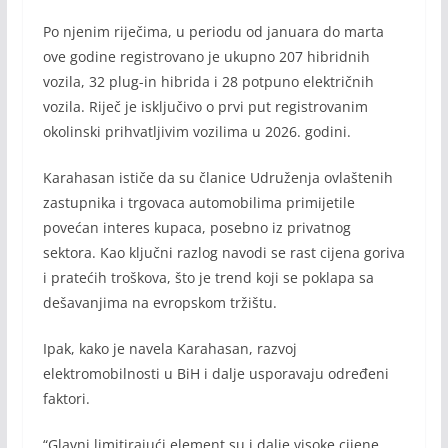
Po njenim riječima, u periodu od januara do marta
ove godine registrovano je ukupno 207 hibridnih
vozila, 32 plug-in hibrida i 28 potpuno električnih
vozila. Riječ je isključivo o prvi put registrovanim
okolinski prihvatljivim vozilima u 2026. godini.
Karahasan ističe da su članice Udruženja ovlaštenih
zastupnika i trgovaca automobilima primijetile
povećan interes kupaca, posebno iz privatnog
sektora. Kao ključni razlog navodi se rast cijena goriva
i pratećih troškova, što je trend koji se poklapa sa
dešavanjima na evropskom tržištu.
Ipak, kako je navela Karahasan, razvoj
elektromobilnosti u BiH i dalje usporavaju određeni
faktori.
“Glavni limitirajući element su i dalje visoke cijene