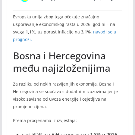
Evropska unija zbog toga očekuje značajno
usporavanje ekonomskog rasta u 2026. godini – na
svega
1,1%
, uz porast inflacije na
3,1%
,
navodi se u
prognozi.
Bosna i Hercegovina
među najizloženijima
Za razliku od nekih razvijenijih ekonomija, Bosna i
Hercegovina se suočava s dodatnim izazovima jer je
visoko zavisna od uvoza energije i osjetljiva na
promjene cijena.
Prema procjenama iz izvještaja:
rast BDP-a u BiH usporava na
1,8% u 2026.
,