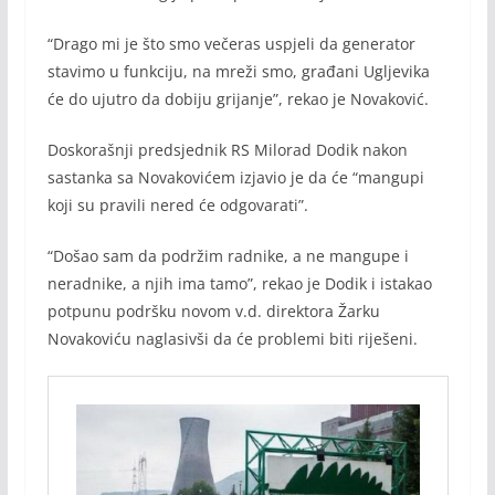
“Drago mi je što smo večeras uspjeli da generator
stavimo u funkciju, na mreži smo, građani Ugljevika
će do ujutro da dobiju grijanje”, rekao je Novaković.
Doskorašnji predsjednik RS Milorad Dodik nakon
sastanka sa Novakovićem izjavio je da će “mangupi
koji su pravili nered će odgovarati”.
“Došao sam da podržim radnike, a ne mangupe i
neradnike, a njih ima tamo”, rekao je Dodik i istakao
potpunu podršku novom v.d. direktora Žarku
Novakoviću naglasivši da će problemi biti riješeni.