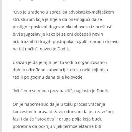
“Ovo je urađeno u sprezi sa advokatsko-mafijaškom
strukturom koja je htjela da onemogući da se
postigne poslovni dogovor oko obaveza iz prošlosti
bivše Jugoslavije kako bi se oni dočepali novih
arbitražnih i drugih postupaka i ogolili narod i državu
na taj način”, naveo je Dodik.
Ukazao je da je njih pet to vodilo organizovano i
dobilo određene subvencije, da su neki koji nisu
radili po godinu dana bile kolovođe.
“Mi ćemo se njima pozabaviti”, naglasio je Dodik.
On je napomenuo da je u toku proces vraćanja
koncesionih prava državi, odnosno da je u završnoj
fazi i da će “Istok dva” i druga polja koja budu
potrebna da pokriju vijek termoelektarne biti