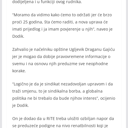
dodijeljena i u funkciji ovog rudnika.
“Moramo da vidimo kako ćemo to održati jer će brzo
proći 25 godina, šta ćemo raditi, a nova uprava će
imati prijedlog i ja imam povjerenje u njih”, naveo je
Dodik.
Zahvalio je načelniku opštine Ugljevik Draganu Gajiću
jer je mogao da dobije pravovremene informacije o
svemu i na osnovu njih preduzme sve neophodne
korake.
“Logično je da je sindikat nezadovoljan upravom i da
traži smjenu, to je sindikalna borba, a globalna
politika ne bi trebalo da bude njihov interes”, ocijenio
je Dodik.
On je dodao da u RiTE treba uložiti ozbiljan napor da
se preduzeće podigne na nivo renatbilnosti koji je