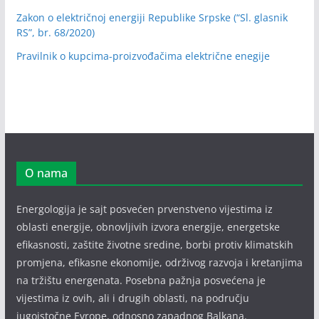
Zakon o električnoj energiji Republike Srpske (“Sl. glasnik
RS”, br. 68/2020)
Pravilnik o kupcima-proizvođačima električne enegije
O nama
Energologija je sajt posvećen prvenstveno vijestima iz
oblasti energije, obnovljivih izvora energije, energetske
efikasnosti, zaštite životne sredine, borbi protiv klimatskih
promjena, efikasne ekonomije, održivog razvoja i kretanjima
na tržištu energenata. Posebna pažnja posvećena je
vijestima iz ovih, ali i drugih oblasti, na području
jugoistočne Evrope, odnosno zapadnog Balkana.