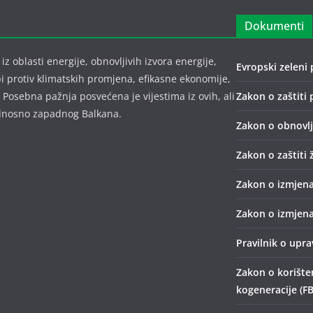
Dokumenti
z oblasti energije, obnovljivih izvora energije,
Evropski zeleni 
bi protiv klimatskih promjena, efikasne ekonomije,
 Posebna pažnja posvećena je vijestima iz ovih, ali
Zakon o zaštiti 
 odnosno zapadnog Balkana.
Zakon o obnovlji
Zakon o zaštiti 
Zakon o izmjena
Zakon o izmjena
Pravilnik o upr
Zakon o korišten
kogeneracije (FB