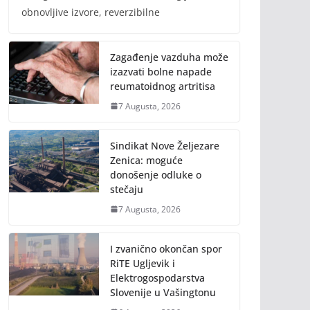
obnovljive izvore, reverzibilne
Zagađenje vazduha može
izazvati bolne napade
reumatoidnog artritisa
7 Augusta, 2026
Sindikat Nove Željezare
Zenica: moguće
donošenje odluke o
stečaju
7 Augusta, 2026
I zvanično okončan spor
RiTE Ugljevik i
Elektrogospodarstva
Slovenije u Vašingtonu