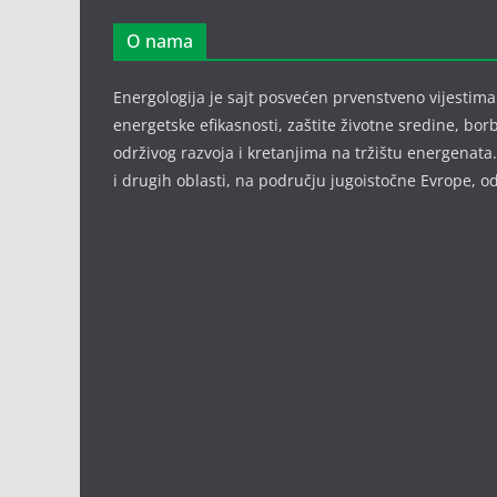
O nama
Energologija je sajt posvećen prvenstveno vijestima i
energetske efikasnosti, zaštite životne sredine, bor
održivog razvoja i kretanjima na tržištu energenata.
i drugih oblasti, na području jugoistočne Evrope,