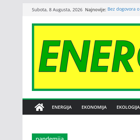
Skip
Najnovije:
Bez dogovora o
Subota, 8 Augusta, 2026
to
međusobne optu
Srbija: potrošnj
content
Zagađenje vazd
reumatoidnog ar
Sindikat Nove 
o stečaju
I zvanično okon
Slovenije u Vaš
ENERGIJA
EKONOMIJA
EKOLOGIJA
pandemija