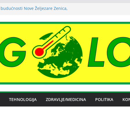
 budućnosti Nove Željezare Zenica,
žbe Vlade FBiH i vlasnika
a struje ljeti dostigla zimski nivo
uha može izazvati bolne napade
tritisa
Željezare Zenica: moguće donošenje odluke
čan spor RiTE Ugljevik i Elektrogospodarstva
ingtonu
TEHNOLOGIJA
ZDRAVLJE/MEDICINA
POLITIKA
KO