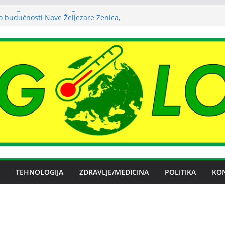
 energetski efikasnu zgradu
o budućnosti Nove Željezare Zenica,
užbe Vlade FBiH i vlasnika
evanje električnom energijom stabilno
ublika Srpska nema problema sa
m električnom energijom
na licenca OFAK-a, nastavlja se isporuka
TEHNOLOGIJA
ZDRAVLJE/MEDICINA
POLITIKA
KO