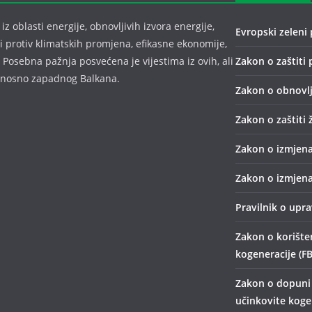
z oblasti energije, obnovljivih izvora energije,
Evropski zeleni 
bi protiv klimatskih promjena, efikasne ekonomije,
 Posebna pažnja posvećena je vijestima iz ovih, ali
Zakon o zaštiti 
odnosno zapadnog Balkana.
Zakon o obnovlj
Zakon o zaštiti 
Zakon o izmjena
Zakon o izmjena
Pravilnik o upr
Zakon o korišten
kogeneracije (FB
Zakon o dopuni 
učinkovite kogen