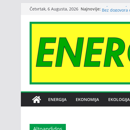
Skip
Čajniče dobija
Najnovije:
Četvrtak, 6 Augusta, 2026
Bez dogovora 
to
međusobne opt
content
Srbija: Snabd
Petrović: Rep
snabdijevanje
Janafu produže
nafte NIS-u
ENERGIJA
EKONOMIJA
EKOLOGIJA
Altoandidos