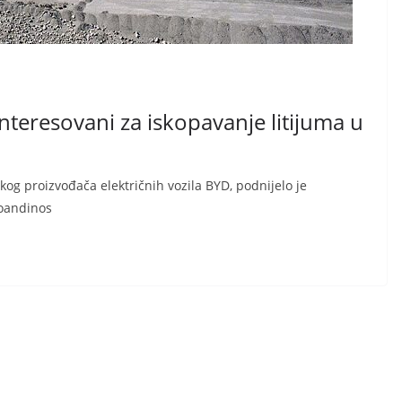
interesovani za iskopavanje litijuma u
kog proizvođača električnih vozila BYD, podnijelo je
toandinos