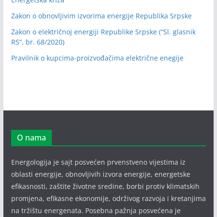
Zakon o obnovljivim izvorima energije Republika Srpske
Zakon o električnoj energiji Republike Srpske (“Sl. glasnik
RS”, br. 68/2020)
Pravilnik o kupcima-proizvođačima električne enegije
O nama
Energologija je sajt posvećen prvenstveno vijestima iz
oblasti energije, obnovljivih izvora energije, energetske
efikasnosti, zaštite životne sredine, borbi protiv klimatskih
promjena, efikasne ekonomije, održivog razvoja i kretanjima
na tržištu energenata. Posebna pažnja posvećena je