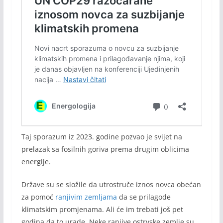
Taj sporazum iz 2023. godine pozvao je svijet na
prelazak sa fosilnih goriva prema drugim oblicima
energije.
Države su se složile da utrostruče iznos novca obećan
za pomoć
ranjivim zemljama
da se prilagode
klimatskim promjenama. Ali će im trebati još pet
godina da to urade. Neke ranjive ostrvske zemlje su