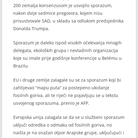
200 zemalja konsenzusom je usvojilo sporazum,
nakon dvije sedmice pregovora, kojem nisu
prisustvovale SAD, u skladu sa odlukom predsjednika
Donalda Trumpa.
Sporazum je daleko ispod visokih očekivanja mnogih
delegata, ekoloških grupa i nevladinih organizacija
koje su imale prije godišnje konferencije u Belému u
Brazilu.
EU i druge zemlje zalagale su se za sporazum koji bi
zahtijevao “mapu puta” za postepeno ukidanje
fosilnih goriva, ali te riječi ne pojavljuju se u tekstu
usvojenog sporazuma, prenio je AFP.
Evropska unija zalagala se da se u službeni sporazum
uključi odredba o odmaku od fosilnih goriva, no
naišla je na snažan otpor Arapske grupe, uključujući i