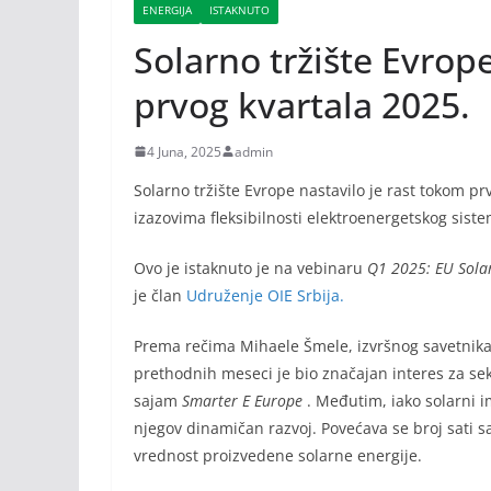
ENERGIJA
ISTAKNUTO
Solarno tržište Evrop
prvog kvartala 2025.
4 Juna, 2025
admin
Solarno tržište Evrope nastavilo je rast tokom pr
izazovima fleksibilnosti elektroenergetskog sist
Ovo je istaknuto je na vebinaru
Q1 2025: EU Sola
je član
Udruženje OIE Srbija.
Prema rečima Mihaele Šmele, izvršnog savetnika i
prethodnih meseci je bio značajan interes za sek
sajam
Smarter E Europe
. Međutim, iako solarni im
njegov dinamičan razvoj. Povećava se broj sati 
vrednost proizvedene solarne energije.