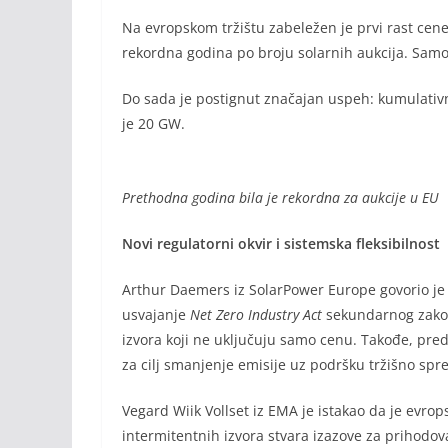
Na evropskom tržištu zabeležen je prvi rast cen
rekordna godina po broju solarnih aukcija. Sam
Do sada je postignut značajan uspeh: kumulativn
je 20 GW.
Prethodna godina bila je rekordna za aukcije u EU
Novi regulatorni okvir i sistemska fleksibilnost
Arthur Daemers iz SolarPower Europe govorio je 
usvajanje
Net Zero Industry Act
sekundarnog zakono
izvora koji ne uključuju samo cenu. Takođe, preds
za cilj smanjenje emisije uz podršku tržišno spr
Vegard Wiik Vollset iz EMA je istakao da je evropsk
intermitentnih izvora stvara izazove za prihodova