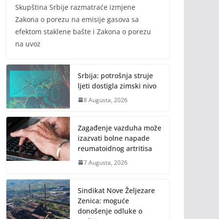
Skupština Srbije razmatraće izmjene
Zakona o porezu na emisije gasova sa
efektom staklene bašte i Zakona o porezu
na uvoz
Srbija: potrošnja struje
ljeti dostigla zimski nivo
8 Augusta, 2026
Zagađenje vazduha može
izazvati bolne napade
reumatoidnog artritisa
7 Augusta, 2026
Sindikat Nove Željezare
Zenica: moguće
donošenje odluke o