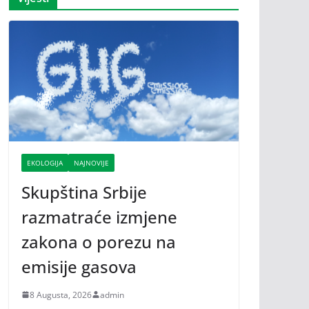
EKOLOGIJA
NAJNOVIJE
Skupština Srbije
razmatraće izmjene
zakona o porezu na
emisije gasova
8 Augusta, 2026
admin