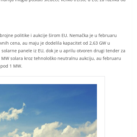
brojne politike i aukcije širom EU. Nemačka je u februaru
nih cena, au maju je dodelila kapacitet od 2,63 GW u
za solarne panele iz EU, dok je u aprilu otvoren drugi tender za
64 MW solara kroz tehnološko neutralnu aukciju, au februaru
ispod 1 MW.