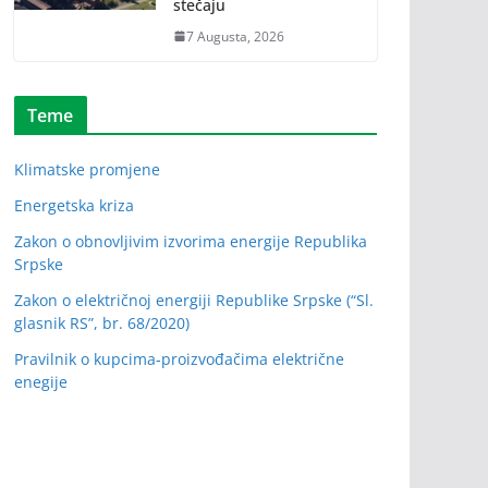
stečaju
7 Augusta, 2026
Teme
Klimatske promjene
Energetska kriza
Zakon o obnovljivim izvorima energije Republika
Srpske
Zakon o električnoj energiji Republike Srpske (“Sl.
glasnik RS”, br. 68/2020)
Pravilnik o kupcima-proizvođačima električne
enegije