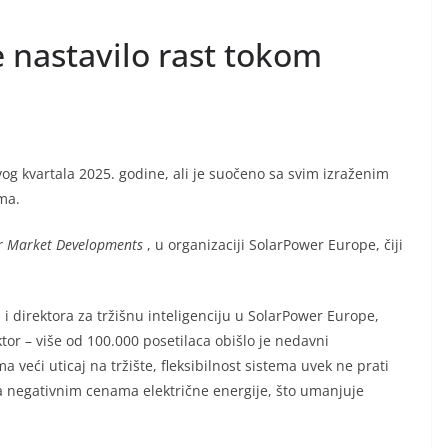
e nastavilo rast tokom
vog kvartala 2025. godine, ali je suočeno sa svim izraženim
ema.
r Market Developments
, u organizaciji SolarPower Europe, čiji
 direktora za tržišnu inteligenciju u SolarPower Europe,
tor – više od 100.000 posetilaca obišlo je nedavni
a veći uticaj na tržište, fleksibilnost sistema uvek ne prati
sa negativnim cenama električne energije, što umanjuje