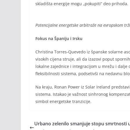
skladišta energije mogu ‚‚pokupiti” deo prihoda.
Potencijalne energetske arbitraže na evropskom trži
Fokus na Španiju i Irsku
Christina Torres-Quevedo iz španske solarne asoc
visokih cijena struje, ali da izazovi poput spor
lokalne zajednice i integracijom u mrežu i dalj
fleksibilnosti sistema, podsetivši na nedavnu bl
Na kraju, Ronan Power iz Solar Ireland predstavi
sistema. Istakao je važnost sinhronog kompenza
simbol energetske tranzicije.
Urbano zelenilo smanjuje stopu smrtnosti 