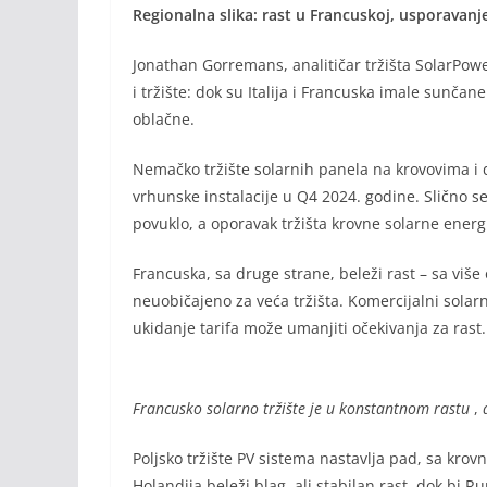
Regionalna slika: rast u Francuskoj, usporavanj
Jonathan Gorremans, analitičar tržišta SolarPowe
i tržište: dok su Italija i Francuska imale sunča
oblačne.
Nemačko tržište solarnih panela na krovovima i d
vrhunske instalacije u Q4 2024. godine. Slično se 
povuklo, a oporavak tržišta krovne solarne energi
Francuska, sa druge strane, beleži rast – sa više
neuobičajeno za veća tržišta. Komercijalni solar
ukidanje tarifa može umanjiti očekivanja za rast.
Francusko solarno tržište je u konstantnom rastu
,
Poljsko tržište PV sistema nastavlja pad, sa kro
Holandija beleži blag, ali stabilan rast, dok bi R