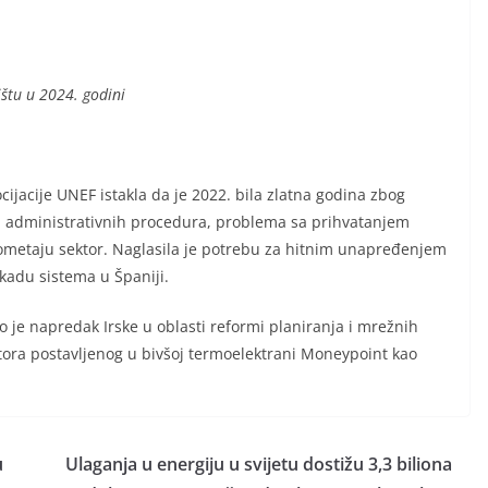
štu u 2024. godini
ijacije UNEF istakla da je 2022. bila zlatna godina zbog
nih administrativnih procedura, problema sa prihvatanjem
e ometaju sektor. Naglasila je potrebu za hitnim unapređenjem
okadu sistema u Španiji.
o je napredak Irske u oblasti reformi planiranja i mrežnih
tora postavljenog u bivšoj termoelektrani Moneypoint kao
u
Ulaganja u energiju u svijetu dostižu 3,3 biliona