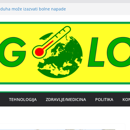
zduha može izazvati bolne napade
artritisa
 Željezare Zenica: moguće donošenje odluke
nčan spor RiTE Ugljevik i Elektrogospodarstva
ašingtonu
ije razmatraće izmjene zakona o porezu na
a
ja struje ljeti dostigla zimski nivo
TEHNOLOGIJA
ZDRAVLJE/MEDICINA
POLITIKA
KO