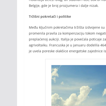
Belgije, gde je broj prozjumera i dalje nizak.
Tržišni pokretači i politike
Među ključnim pokretačima tržišta izdvojene su 
promenila pravila za kompenzaciju tokom negativ
preplaćenoj aukciji. Italija je povećala poticaje 
agrivoltaiku. Francuska je u januaru dodelila 4
je uvela poreske olakšice energetske zajednice 