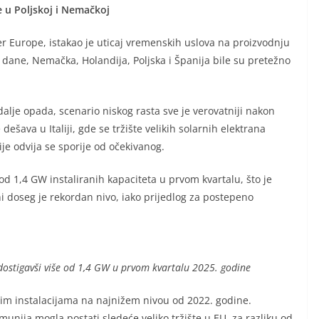
e u Poljskoj i Nemačkoj
r Europe, istakao je uticaj vremenskih uslova na proizvodnju
ne dane, Nemačka, Holandija, Poljska i Španija bile su pretežno
alje opada, scenario niskog rasta sve je verovatniji nakon
dešava u Italiji, gde se tržište velikih solarnih elektrana
je odvija se sporije od očekivanog.
 od 1,4 GW instaliranih kapaciteta u prvom kvartalu, što je
ni doseg je rekordan nivo, iako prijedlog za postepeno
dostigavši ​​više od 1,4 GW u prvom kvartalu 2025. godine
vnim instalacijama na najnižem nivou od 2022. godine.
umunija mogla postati sledeće veliko tržište u EU, za razliku od