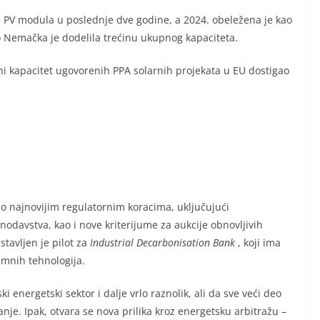
e PV modula u poslednje dve godine, a 2024. obeležena je kao
o Nemačka je dodelila trećinu ukupnog kapaciteta.
i kapacitet ugovorenih PPA solarnih projekata u EU dostigao
o najnovijim regulatornim koracima, uključujući
davstva, kao i nove kriterijume za aukcije obnovljivih
tavljen je pilot za
Industrial Decarbonisation Bank
, koji ima
emnih tehnologija.
i energetski sektor i dalje vrlo raznolik, ali da sve veći deo
nje. Ipak, otvara se nova prilika kroz energetsku arbitražu –